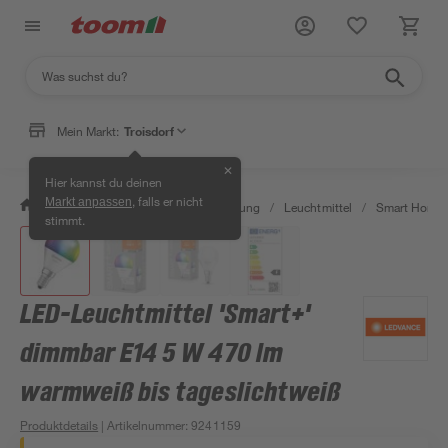
Mein Markt:
Troisdorf
✕
Hier kannst du deinen
, falls er nicht
Markt anpassen
/
Wohnen & Haushalt
/
Beleuchtung
/
Leuchtmittel
/
Smart Home 
stimmt.
LED-Leuchtmittel 'Smart+'
dimmbar E14 5 W 470 lm
warmweiß bis tageslichtweiß
Produktdetails
| Artikelnummer
:
9241159