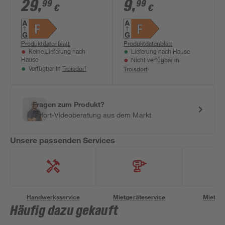
dimmbar Tropfen
5 W 470 lm
29
,
9
,
99
99
€
€
matt E14 4,9 W 470
warmweiß
lm RGB - tunable
white 3 Stück
Produktdatenblatt
Produktdatenblatt
Keine Lieferung nach
Lieferung nach Hause
Hause
Nicht verfügbar in
Troisdorf
Troisdorf
Verfügbar in
Fragen zum Produkt?
Sofort-Videoberatung aus dem Markt
Unsere passenden Services
Handwerksservice
Mietgeräteservice
Miettra
Häufig dazu gekauft