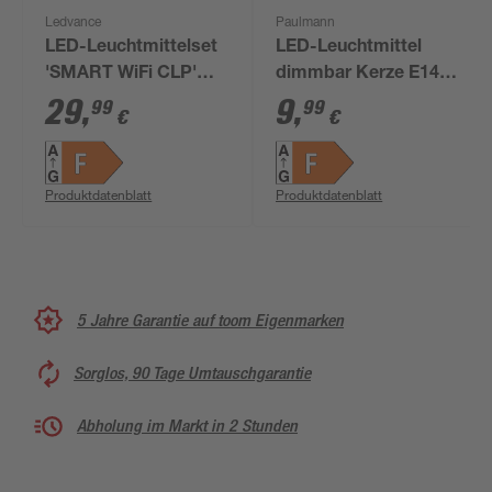
Ledvance
Paulmann
LED-Leuchtmittelset
LED-Leuchtmittel
'SMART WiFi CLP'
dimmbar Kerze E14 5
dimmbar Tropfen
W 470 lm warmweiß
29
,
9
,
99
99
€
€
matt E14 4,9 W 470 lm
RGB - tunable white 3
Stück
Produktdatenblatt
Produktdatenblatt
5 Jahre Garantie auf toom Eigenmarken
Sorglos, 90 Tage Umtauschgarantie
Abholung im Markt in 2 Stunden