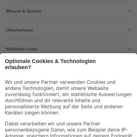
Wissen & Service
Unternehmen
Nützliche Links
Bleib auf dem Laufenden mit unserem Newsletter
Der toom Newsletter: Keine Angebote und Aktionen mehr verpassen!
Zur Newsletter Anmeldung
Folge uns