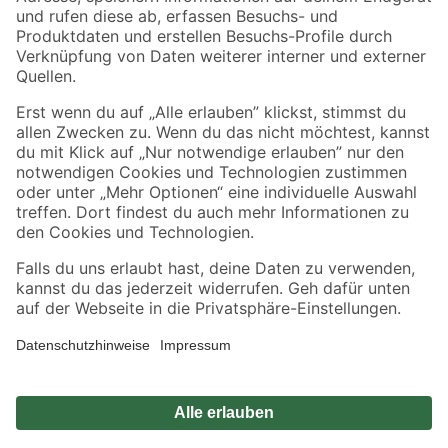
Zahlungsarten
Versandarten
Sicher einkaufen
Jetzt die toom-App herunterladen
Alle Preisangaben in EUR inkl. gesetzl. MwSt.. Die dargestellten Angebote sind unter
Umständen nicht in allen Märkten verfügbar. Die angegebenen Verfügbarkeiten beziehen
sich auf den unter "Mein Markt" ausgewählten toom Baumarkt. Alle Angebote und
Produkte nur solange der Vorrat reicht.
*Paketversand ab 59 € versandkostenfrei, gilt nicht für Artikel mit Speditionsversand, hier
fallen zusätzliche Versandkosten an.
Datenschutz
Privatsphäre
Impressum
AGB
Nutzungsbedingungen
Widerrufsrecht
Vertrag widerrufen