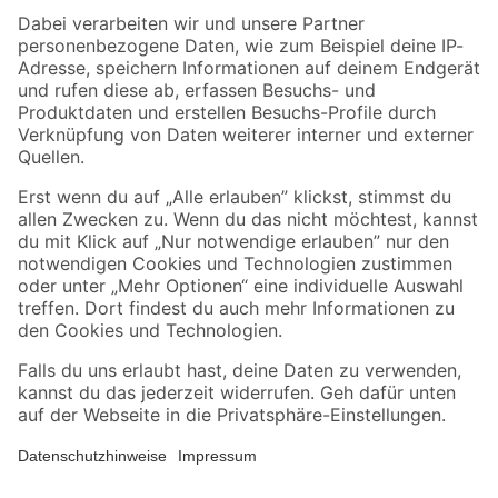
Zahlungsarten
Versandarten
Sicher einkaufen
Jetzt die toom-App herunterladen
Alle Preisangaben in EUR inkl. gesetzl. MwSt.. Die dargestellten Angebote sind unter
Umständen nicht in allen Märkten verfügbar. Die angegebenen Verfügbarkeiten beziehen
sich auf den unter "Mein Markt" ausgewählten toom Baumarkt. Alle Angebote und
Produkte nur solange der Vorrat reicht.
*Paketversand ab 59 € versandkostenfrei, gilt nicht für Artikel mit Speditionsversand, hier
fallen zusätzliche Versandkosten an.