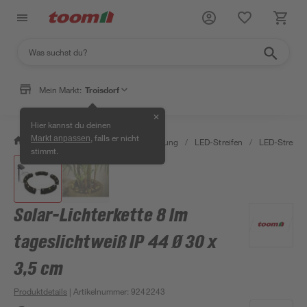
Mein Markt:
Troisdorf
✕
Hier kannst du deinen
, falls er nicht
Markt anpassen
/
Wohnen & Haushalt
/
Beleuchtung
/
LED-Streifen
/
LED-Streife
stimmt.
Solar-Lichterkette 8 lm
tageslichtweiß IP 44 Ø 30 x
3,5 cm
Produktdetails
| Artikelnummer
:
9242243