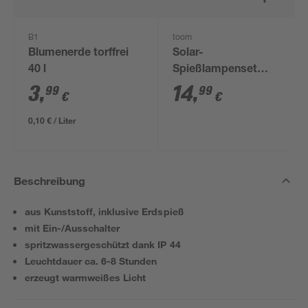
B1
toom
Blumenerde torffrei
Solar-
40 l
Spießlampenset
tageslichtweiß IP 44
3
,
14
,
99
99
€
€
Ø 11,8 x 13 cm 4
Stück
0,10 € / Liter
Beschreibung
aus Kunststoff, inklusive Erdspieß
mit Ein-/Ausschalter
spritzwassergeschützt dank IP 44
Leuchtdauer ca. 6-8 Stunden
erzeugt warmweißes Licht