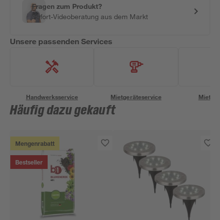
Fragen zum Produkt?
Sofort-Videoberatung aus dem Markt
Unsere passenden Services
Handwerksservice
Mietgeräteservice
Miettra
Häufig dazu gekauft
Mengenrabatt
Bestseller