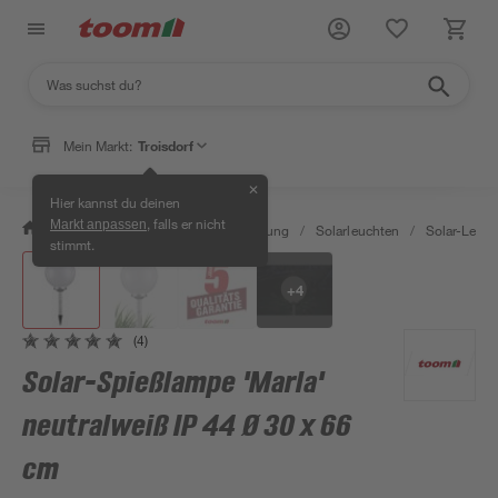
Mein Markt:
Troisdorf
✕
Hier kannst du deinen
, falls er nicht
Markt anpassen
/
Wohnen & Haushalt
/
Beleuchtung
/
Solarleuchten
/
Solar-Leuch
stimmt.
+
4
(4)
Solar-Spießlampe 'Marla'
neutralweiß IP 44 Ø 30 x 66
cm