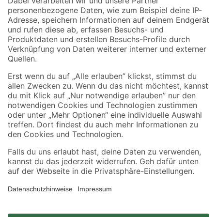
Zahlungsarten
Versandarten
Sicher einkaufen
Jetzt die toom-App herunterladen
Alle Preisangaben in EUR inkl. gesetzl. MwSt.. Die dargestellten Angebote sind unter
Umständen nicht in allen Märkten verfügbar. Die angegebenen Verfügbarkeiten beziehen
sich auf den unter "Mein Markt" ausgewählten toom Baumarkt. Alle Angebote und
Produkte nur solange der Vorrat reicht.
*Paketversand ab 59 € versandkostenfrei, gilt nicht für Artikel mit Speditionsversand, hier
fallen zusätzliche Versandkosten an.