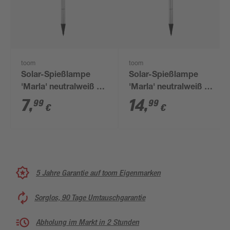
toom
toom
Solar-Spießlampe
Solar-Spießlampe
'Marla' neutralweiß IP
'Marla' neutralweiß IP
44 Ø 15 cm
44 Ø 20 cm
7
,
14
,
99
99
€
€
5 Jahre Garantie auf toom Eigenmarken
Sorglos, 90 Tage Umtauschgarantie
Abholung im Markt in 2 Stunden