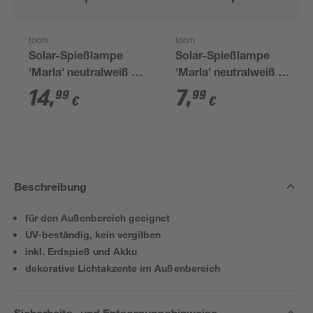
toom
toom
Solar-Spießlampe
Solar-Spießlampe
'Marla' neutralweiß IP
'Marla' neutralweiß IP
44 Ø 20 cm
44 Ø 15 cm
14
,
7
,
99
99
€
€
Beschreibung
für den Außenbereich geeignet
UV-beständig, kein vergilben
inkl. Erdspieß und Akku
dekorative Lichtakzente im Außenbereich
Sicherheits- und Entsorgungshinweise