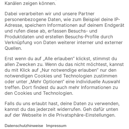
Folge uns
Zahlungsarten
Versandarten
Sicher einkaufen
Jetzt die toom-App herunterladen
Alle Preisangaben in EUR inkl. gesetzl. MwSt.. Die dargestellten Angebote sind unter
Umständen nicht in allen Märkten verfügbar. Die angegebenen Verfügbarkeiten beziehen
sich auf den unter "Mein Markt" ausgewählten toom Baumarkt. Alle Angebote und
Produkte nur solange der Vorrat reicht.
*Paketversand ab 59 € versandkostenfrei, gilt nicht für Artikel mit Speditionsversand, hier