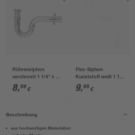
Röhrensiphon
Flex-Siphon
verchromt 1 1/4" x 32
Kunststoff weiß 1 1/2'
mm
x 40/50 mm
8
,
9
,
99
99
€
€
Beschreibung
aus hochwertigen Materialien