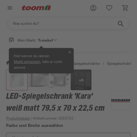
Mein Markt:
Troisdorf
✕
Hier kannst du deinen
, falls er nicht
Markt anpassen
/
Bad & Sanitär
/
Badmöbel
/
Spiegelschränke
/
Spiegelschränke m
stimmt.
+
6
LED-Spiegelschrank 'Kara'
weiß matt 79,5 x 70 x 22,5 cm
Produktdetails
| Artikelnummer
:
5350722
Farbe und Breite auswählen