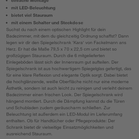
einfache Montage
mit LED-Beleuchtung
bietet viel Stauraum
mit einem Schalter und Steckdose
Suchst du nach einem optischen Highlight für dein
Badezimmer, mit dem du gleichzeitig Ordnung schaffst? Dann
legen wir dir den Spiegelschrank 'Kara' von Fackelmann ans
Herz. Er hat die Maße 79,5 x 70 x 22,5 cm und bietet so
großzügigen Stauraum. Durch die 6 mitgelieferten
Einlegeböden lässt sich der Innenraum gut aufteilen. Der
Spiegelschrank ist aus hochwertigem Spiegelglas gefertigt, das
für eine klare Reflexion und elegante Optik sorgt. Dabei bietet
die hochglänzende, weiße Oberfläche nicht nur eine moderne
Ästhetik, sondern ist auch leicht zu reinigen und verleiht deinem
Badezimmer einen frischen Look. Der Spiegelschrank wird
hängend montiert. Durch die Dämpfung kannst du die Türen
und Schubladen zudem geräuscharm schließen. Zur
Beleuchtung ist außerdem ein LED-Modul im Lieferumfang
enthalten. Ob für Handtücher oder Pflegeprodukte: Der
Schrank bietet dir vielseitige Einsatzmöglichkeiten und
ausreichend Stauraum.