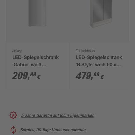
Jokey
Fackelmann
LED-Spiegelschrank
LED-Spiegelschrank
'Gabun' weiß
'B.Style' weiß 60 x
Hochglanz 40 x 66,9 x
81,2 x 15,3 cm
209
,
479
,
99
99
€
€
14,6 cm
5 Jahre Garantie auf toom Eigenmarken
Sorglos, 90 Tage Umtauschgarantie