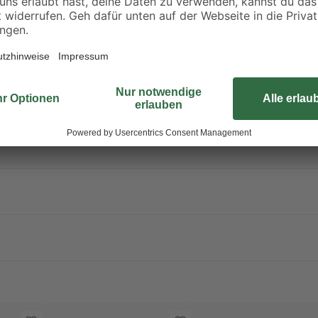
LED-Modul im Lieferumfang enthal
Schrank bietet dir vielseitige Ei