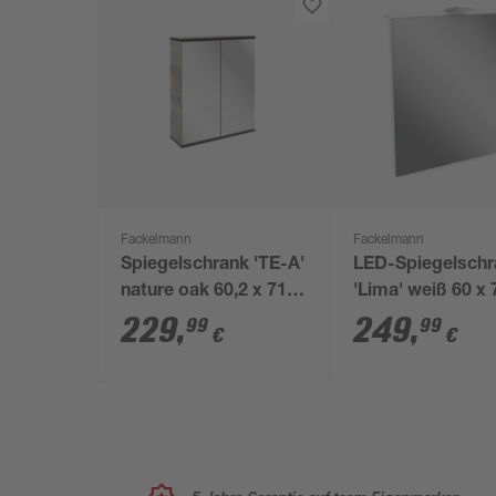
Fackelmann
Fackelmann
Spiegelschrank 'TE-A'
LED-Spiegelschr
nature oak 60,2 x 71,3
'Lima' weiß 60 x 
x 20 cm
x 15,3 cm
229
,
249
,
99
99
€
€