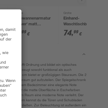
Schütte
Grohe
Badewannenarmatur
Einhand-
5
'Denver' matt
Waschtischbatterie
schwarz
'Start' chromfarben
71
,
74
,
99
99
€
€
kelmann schafft Ordnung und bildet ein optisches
prich: Er überzeugt sowohl funktional als auch
40 x 68 x 15,3 cm bietet er großzügigen Stauraum. Die 2
 dir, den Innenraum gut aufzuteilen. Der Spiegelschrank
lglas, das deinem Badezimmer eine elegante Note
 ist. Dabei bietet die matte Oberfläche in Eschefarben
tung, die deinem Raum eine moderne Note verleiht. Der
montiert. Zudem kannst du die Türen und Schubladen
eräuscharm schließen. Zur Beleuchtung ist außerdem ein