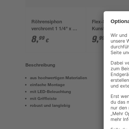
Röhrensiphon
Flex-Siphon
verchromt 1 1/4" x 32
Kunststoff weiß 1
mm
x 40/50 mm
8
,
9
,
99
99
€
€
Beschreibung
aus hochwertigen Materialien
einfache Montage
mit LED-Beleuchtung
mit Griffleiste
robust und langlebig