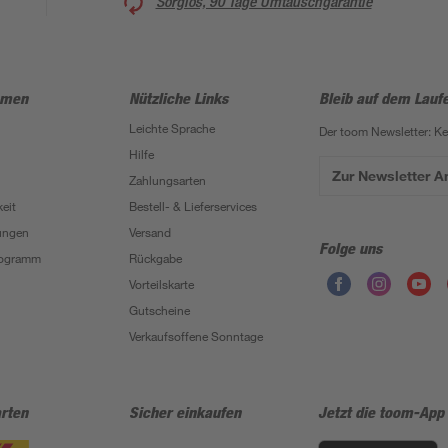
Sorglos, 90 Tage Umtauschgarantie
hmen
Nützliche Links
Bleib auf dem Lauf
Leichte Sprache
Der toom Newsletter: K
Hilfe
Zur Newsletter 
Zahlungsarten
eit
Bestell- & Lieferservices
ungen
Versand
Folge uns
Programm
Rückgabe
Vorteilskarte
Gutscheine
Verkaufsoffene Sonntage
rten
Sicher einkaufen
Jetzt die toom-App