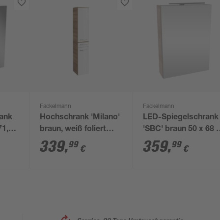
Fackelmann
Fackelmann
ank
Hochschrank 'Milano'
LED-Spiegelschrank
71,2
braun, weiß foliert
'SBC' braun 50 x 68 
30,5 x 165,5 x 32 cm
15,3 cm links
339
,
359
,
99
99
€
€