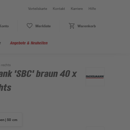
Vorteilskarte
Kontakt
Karriere
Hilfe
Konto
Merkliste
Warenkorb
e
Angebote & Neuheiten
 rechts
nk 'SBC' braun 40 x
hts
en | 50 cm