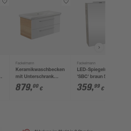
Fackelmann
Fackelmann
Keramikwaschbecken
LED-Spiegelschrank
x
mit Unterschrank
'SBC' braun 50 x 68 x
'MILANO' weiß/eiche
15,3 cm links
879
,
359
,
00
99
€
€
107,3 x 55,2 x 54,3 cm