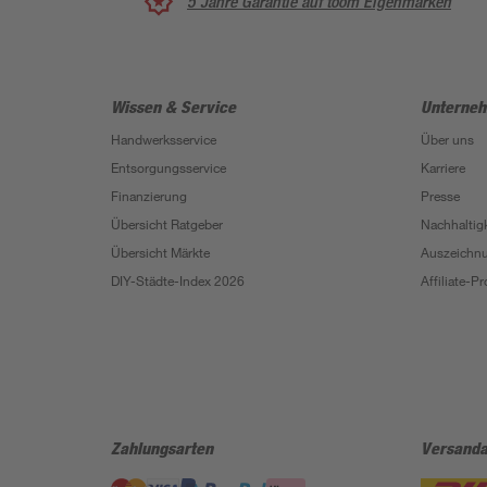
5 Jahre Garantie auf toom Eigenmarken
Wissen & Service
Unterne
Handwerksservice
Über uns
Entsorgungsservice
Karriere
Finanzierung
Presse
Übersicht Ratgeber
Nachhaltigk
Übersicht Märkte
Auszeichn
DIY-Städte-Index 2026
Affiliate-
Zahlungsarten
Versanda