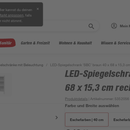
✕
ier kannst du deinen
, falls
Markt anpassen
r nicht stimmt.
Mein 
Sanitär
Garten & Freizeit
Wohnen & Haushalt
Wissen & Servic
elschränke mit Beleuchtung
/
LED-Spiegelschrank 'SBC' braun 40 x 68 x 15,3 cm
LED-Spiegelschra
68 x 15,3 cm rec
Produktdetails
| Artikelnummer
:
5352056
Farbe und Breite auswählen
Eschefarben | 40 cm
Eschefarb