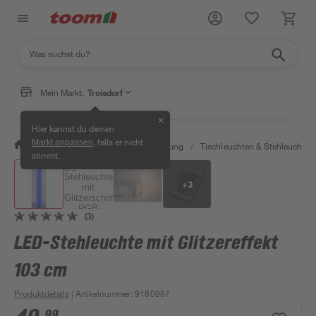
Mein Markt:
Troisdorf
✕
Hier kannst du deinen
, falls er nicht
Markt anpassen
/
Wohnen & Haushalt
/
Beleuchtung
/
Tischleuchten & Stehleuchten
stimmt.
+
3
(3)
LED-Stehleuchte mit Glitzereffekt
103 cm
Produktdetails
| Artikelnummer
:
9180987
99