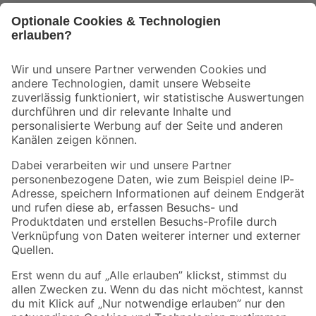
Bleib auf dem Laufenden mit unserem Newsletter
Der toom Newsletter: Keine Angebote und Aktionen mehr verpassen!
Zur Newsletter Anmeldung
Folge uns
Zahlungsarten
Versandarten
Sicher einkaufen
Jetzt die toom-App herunterladen