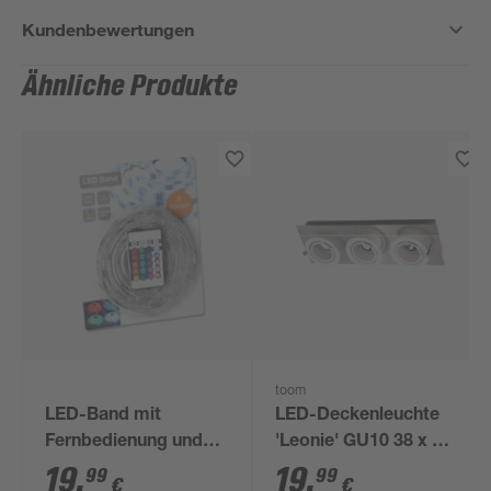
Kundenbewertungen
Ähnliche Produkte
toom
LED-Band mit
LED-Deckenleuchte
Fernbedienung und
'Leonie' GU10 38 x 7 x
Farbwechsler 5 m
12 cm
19
,
19
,
99
99
€
€