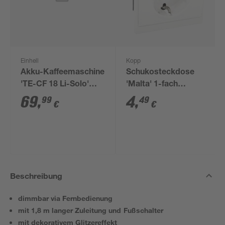
Einhell
Kopp
Akku-Kaffeemaschine
Schukosteckdose
'TE-CF 18 Li-Solo'
'Malta' 1-fach
ohne Akku und
arktisweiß
69
,
4
,
99
49
€
€
Ladegerät
Beschreibung
dimmbar via Fernbedienung
mit 1,8 m langer Zuleitung und Fußschalter
mit dekorativem Glitzereffekt