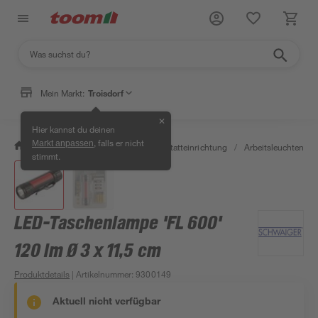
Mein Markt:
Troisdorf
✕
Hier kannst du deinen
, falls er nicht
Markt anpassen
/
Werkstatt & Maschinen
/
Werkstatteinrichtung
/
Arbeitsleuchten & 
stimmt.
LED-Taschenlampe 'FL 600'
120 lm Ø 3 x 11,5 cm
Produktdetails
| Artikelnummer
:
9300149
Aktuell nicht verfügbar