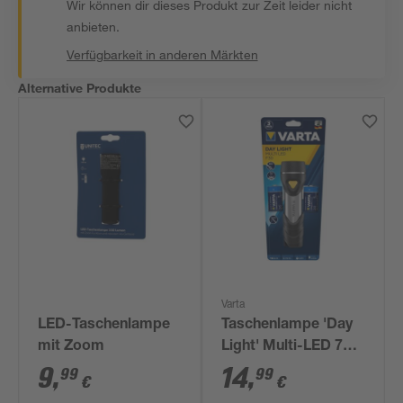
Wir können dir dieses Produkt zur Zeit leider nicht
anbieten.
Verfügbarkeit in anderen Märkten
Alternative Produkte
Varta
LED-Taschenlampe
Taschenlampe 'Day
mit Zoom
Light' Multi-LED 70
lm
9
,
14
,
99
99
€
€