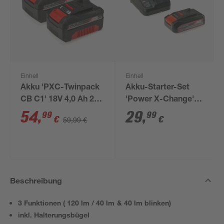
Einhell
Einhell
Akku 'PXC-Twinpack
Akku-Starter-Set
CB C1' 18V 4,0 Ah 2
'Power X-Change'
Stück
Ladegerät und Akku
54
,
29
,
99
99
€
€
59,99 €
18 V 2,5 Ah
Beschreibung
3 Funktionen ( 120 lm / 40 lm & 40 lm blinken)
inkl. Halterungsbügel