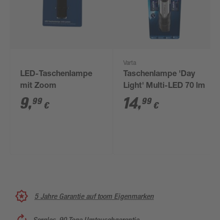
Varta
LED-Taschenlampe
Taschenlampe 'Day
mit Zoom
Light' Multi-LED 70 lm
9
,
14
,
99
99
€
€
5 Jahre Garantie auf toom Eigenmarken
Sorglos, 90 Tage Umtauschgarantie