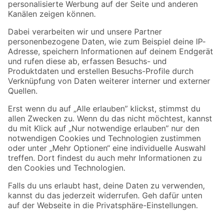
Folge uns
Zahlungsarten
Versandarten
Sicher einkaufen
Jetzt die toom-App herunterladen
Alle Preisangaben in EUR inkl. gesetzl. MwSt.. Die dargestellten Angebote sind unter
Umständen nicht in allen Märkten verfügbar. Die angegebenen Verfügbarkeiten beziehen
sich auf den unter "Mein Markt" ausgewählten toom Baumarkt. Alle Angebote und
Produkte nur solange der Vorrat reicht.