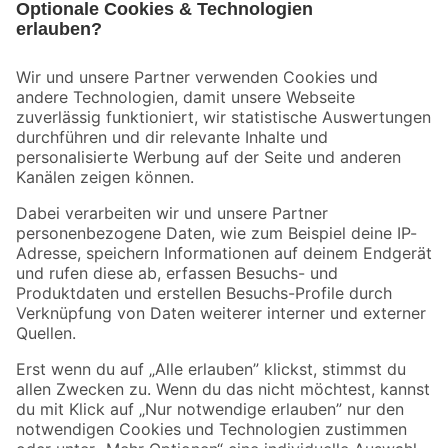
Bleib auf dem Laufenden mit unserem Newsletter
Der toom Newsletter: Keine Angebote und Aktionen mehr verpassen!
Zur Newsletter Anmeldung
Folge uns
Zahlungsarten
Versandarten
Sicher einkaufen
Jetzt die toom-App herunterladen