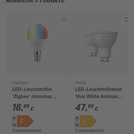
Ähnliche Produkte
Paulmann
Philips
LED-Leuchtmittel
LED-Leuchtmittelset
'Zigbee' dimmbar
'Hue White Ambiance'
Tropfen E14 5 W 470
dimmbar Reflektor
16
,
47
,
99
99
€
€
lm warmweiß
GU10 4,2 W 400 lm
warmweiß bis
tageslichtweiß 2
Produktdatenblatt
Produktdatenblatt
Stück