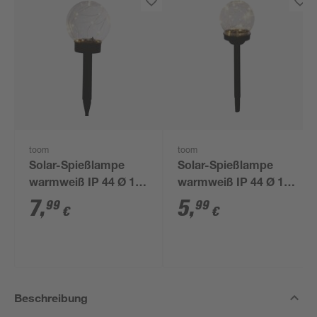
toom
toom
Solar-Spießlampe
Solar-Spießlampe
warmweiß IP 44 Ø 15
warmweiß IP 44 Ø 10
x 44 cm
x 39 cm
7
,
5
,
99
99
€
€
Beschreibung