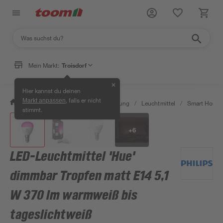
Mein Markt:
Troisdorf
✕
Hier kannst du deinen
, falls er nicht
Markt anpassen
/
Wohnen & Haushalt
/
Beleuchtung
/
Leuchtmittel
/
Smart Home 
stimmt.
+
6
LED-Leuchtmittel 'Hue'
dimmbar Tropfen matt E14 5,1
W 370 lm warmweiß bis
tageslichtweiß