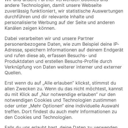
Zur Newsletter Anmeldung
Folge uns
Zahlungsarten
Versandarten
Sicher einkaufen
Jetzt die toom-App herunterladen