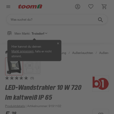
Mein Markt:
Troisdorf
✕
Hier kannst du deinen
, falls er nicht
Markt anpassen
/
Wohnen & Haushalt
/
Beleuchtung
/
Außenleuchten
/
Außen-Wan
stimmt.
(1)
LED-Wandstrahler 10 W 720
lm kaltweiß IP 65
Produktdetails
| Artikelnummer
:
9191102
29