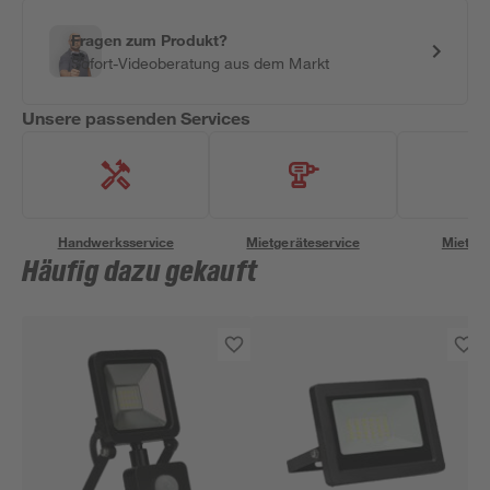
Fragen zum Produkt?
Sofort-Videoberatung aus dem Markt
Unsere passenden Services
Handwerksservice
Mietgeräteservice
Miettra
Häufig dazu gekauft