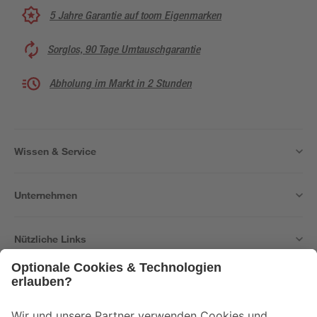
5 Jahre Garantie auf toom Eigenmarken
Sorglos, 90 Tage Umtauschgarantie
Abholung im Markt in 2 Stunden
Wissen & Service
Unternehmen
Nützliche Links
Bleib auf dem Laufenden mit unserem Newsletter
Der toom Newsletter: Keine Angebote und Aktionen mehr verpassen!