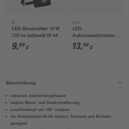
B1
toom
LED-Baustrahler 10 W
LED-
720 lm kaltweiß IP 44
Außenwandstrahler
1450 lm
9
,
13
,
99
99
€
€
tageslichtweiß IP 65
13,4 x 9,8 cm
Beschreibung
robustes Aluminiumgehäuse
stabile Wand- und Deckenhalterung
Leuchtenkopf um 180° neigbar
als Sicherheitslicht für Garten, Terrasse und Einfahrt
geeignet