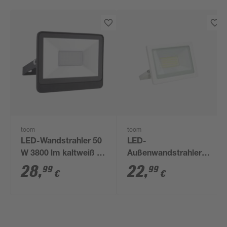
toom
toom
LED-Wandstrahler 50
LED-
W 3800 lm kaltweiß IP
Außenwandstrahler
65
2200 lm
28
,
22
,
99
99
€
€
tageslichtweiß IP 65
17,3 x 12,6 cm