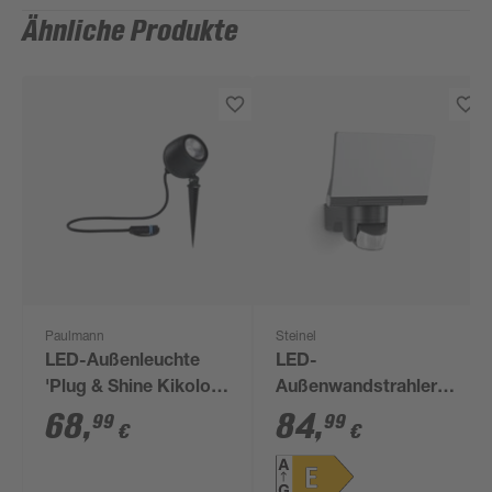
Ähnliche Produkte
Paulmann
Steinel
LED-Außenleuchte
LED-
'Plug & Shine Kikolo'
Außenwandstrahler
anthrazit 9 x 26,1 x 8,5
'XLED home 2' mit
68
,
84
,
99
99
€
€
cm
Bewegungssensor
13,7 W 1550 lm