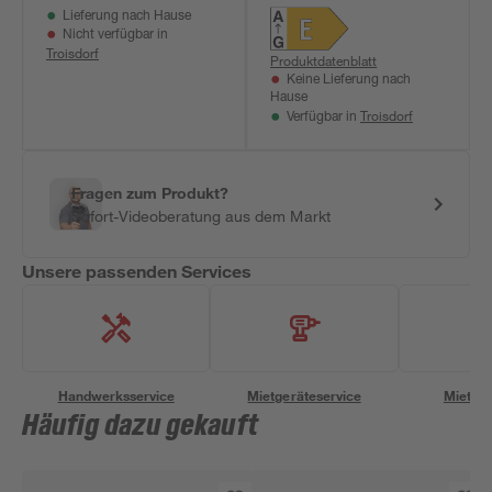
Lieferung nach Hause
13,7 W 1550 lm
Nicht verfügbar in
warmweiß IP 44 18 x
Troisdorf
Produktdatenblatt
21,8 cm
Keine Lieferung nach
Hause
Troisdorf
Verfügbar in
Fragen zum Produkt?
Sofort-Videoberatung aus dem Markt
Unsere passenden Services
Handwerksservice
Mietgeräteservice
Miettra
Häufig dazu gekauft