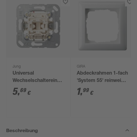
Jung
GIRA
Universal
Abdeckrahmen 1-fach
Wechselschaltereinsatz,
'System 55' reinweiß
ohne Abdeckung
glänzend
5
,
1
,
69
99
€
€
Beschreibung