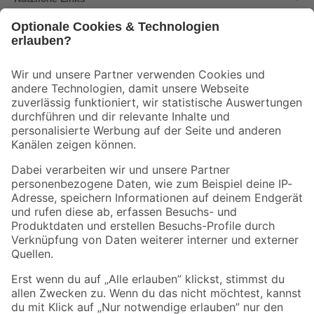
Bleib auf dem Laufenden mit unserem Newsletter
Der toom Newsletter: Keine Angebote und Aktionen mehr verpassen!
Zur Newsletter Anmeldung
Folge uns
Zahlungsarten
Versandarten
Sicher einkaufen
Jetzt die toom-App herunterladen