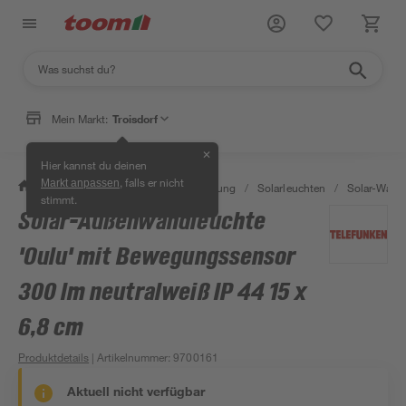
Mein Markt:
Troisdorf
✕
Hier kannst du deinen
, falls er nicht
Markt anpassen
/
Wohnen & Haushalt
/
Beleuchtung
/
Solarleuchten
/
Solar-Wands
stimmt.
Solar-Außenwandleuchte
'Oulu' mit Bewegungssensor
300 lm neutralweiß IP 44 15 x
6,8 cm
Produktdetails
| Artikelnummer
:
9700161
Aktuell nicht verfügbar