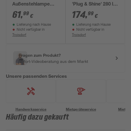
Außenstehlampe
'Plug & Shine' 280 lm
'Plug & Shine' 6,1 W
warmweiß IP 67 Ø
61
,
174
,
99
99
€
€
355 lm warmweiß IP
5,2 x 29 cm 3 Stück
Lieferung nach Hause
Lieferung nach Hause
44 Ø 15,9 x 60 cm
Nicht verfügbar in
Nicht verfügbar in
Troisdorf
Troisdorf
Fragen zum Produkt?
Sofort-Videoberatung aus dem Markt
Unsere passenden Services
Handwerksservice
Mietgeräteservice
Miettra
Häufig dazu gekauft