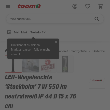
Mein Markt:
Troisdorf
✕
Hier kannst du deinen
, falls er nicht
Markt anpassen
/
Garten & Freizeit
/
Gartendekoration & Pflanzgefäße
/
Gartenbeleu
stimmt.
LED-Wegeleuchte
'Stockholm' 7 W 550 lm
neutralweiß IP 44 Ø 15 x 76
cm