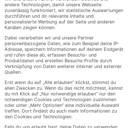
Zur Newsletter Anmeldung
Folge uns
Zahlungsarten
Versandarten
Sicher einkaufen
Jetzt die toom-App herunterladen