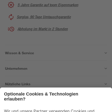
5 Jahre Garantie auf toom Eigenmarken
Sorglos, 90 Tage Umtauschgarantie
Abholung im Markt in 2 Stunden
Wissen & Service
Unternehmen
Nützliche Links
Bleib auf dem Laufenden mit unserem Newsletter
Der toom Newsletter: Keine Angebote und Aktionen mehr verpassen!