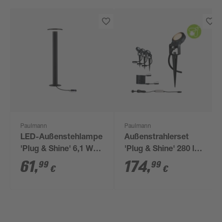
Paulmann
Paulmann
LED-Außenstehlampe
Außenstrahlerset
'Plug & Shine' 6,1 W
'Plug & Shine' 280 lm
355 lm warmweiß IP
warmweiß IP 67 Ø 5,2
61
,
174
,
99
99
€
€
44 Ø 15,9 x 60 cm
x 29 cm 3 Stück