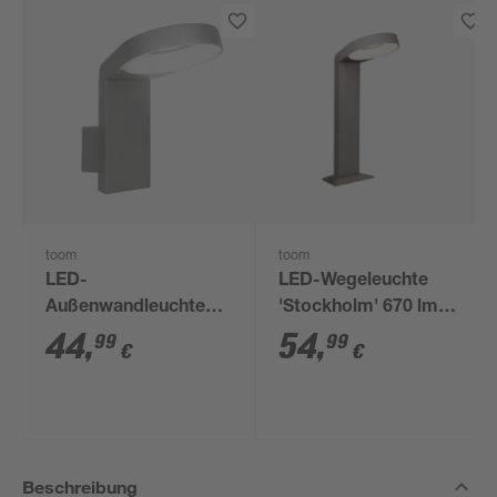
toom
toom
LED-
LED-Wegeleuchte
Außenwandleuchte
'Stockholm' 670 lm
'Stockholm' 670 lm
neutralweiß IP 44 17,6
44
,
54
,
99
99
€
€
neutralweiß IP 44 15 x
x 23,4 x 44 cm
23 x 25 cm
Beschreibung