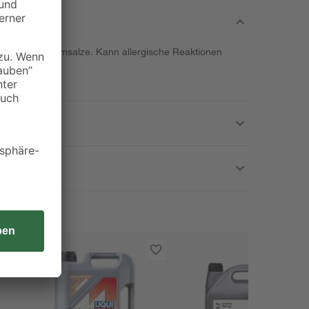
erivate, Calciumsalze. Kann allergische Reaktionen