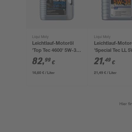
Liqui Moly
Liqui Moly
Leichtlauf-Motoröl
Leichtlauf-Motor
'Top Tec 4600' 5W-30'
'Special Tec LL 
5 l
30' 1 l
82
,
21
,
99
49
€
€
16,60 € / Liter
21,49 € / Liter
Hier f