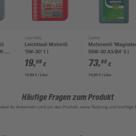
Liqui Moly
Castrol
öl
Leichtlauf-Motoröl
Motorenöl 'Magnate
5W-
'5W-30' 1 l
55W-30 A3/B4' 5 l
19
,
73
,
99
99
€
€
19,99 € / Liter
14,80 € / Liter
Häufige Fragen zum Produkt
indest du Antworten rund um das Produkt, seine Nutzung und wichtige D