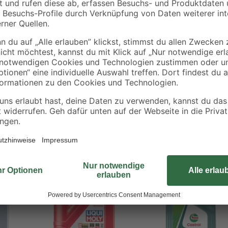
gkettiges, Benzolsulfonsäure, Methyl-, Mono-C20-24-verzweigte Alkyld