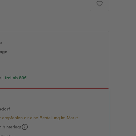
e
tage
 |
frei ab 59€
sdorf
 empfehlen dir eine Bestellung im Markt.
h hinterlegt