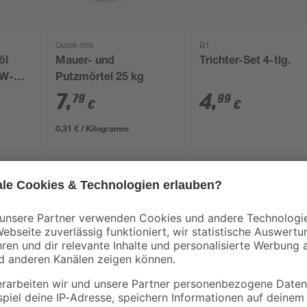
Quick-mix
B1
öl
Mauer- und
Trichter-Set 4-tlg.
5W-
Putzmörtel 25 kg
7
,
4
,
79
99
€
€
0,31 € / Kilogramm
Das Motorenöl Top Tec von Liqui M
ohne Dieselpartikelfilter. Dank d
Verschleiß geschützt, der Öl- und 
Durchölung gesorgt. Somit lassen 
bis zu 40.000 km realisieren.