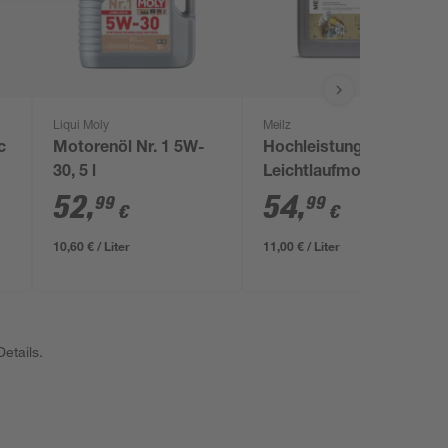
Liqui Moly
Meilz
c
Motorenöl Nr. 1 5W-
Hochleistungs-
30, 5 l
Leichtlaufmotorenöl
'Synth 5W-40' 5 l
52
,
54
,
99
99
€
€
10,60 € / Liter
11,00 € / Liter
etails.