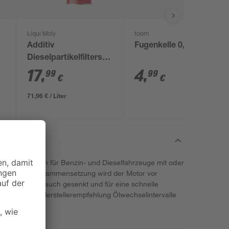
Liqui Moly
toom
Additiv
Fugenkelle 0,8 cm
Dieselpartikelfilterschutz
250 ml
17
,
4
,
99
99
€
€
71,96 € / Liter
oly eignet sich für Benzin- und Dieselfahrzeuge mit oder
er neusten Ölzusammensetzung wird der Motor vor
Kraftstoffverbrauch gesenkt und für eine schnelle
sich je nach Herstellerempfehlung Ölwechselintervalle