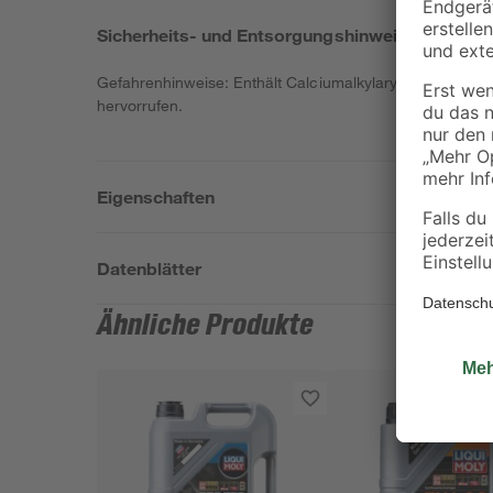
Sicherheits- und Entsorgungshinweise
Gefahrenhinweise: Enthält Calciumalkylarylsulfonat, lan
hervorrufen.
Eigenschaften
Datenblätter
Ähnliche Produkte