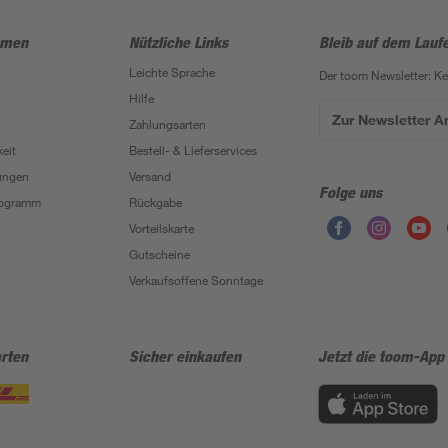
hmen
Nützliche Links
Bleib auf dem Lauf
Leichte Sprache
Der toom Newsletter: K
Hilfe
Zur Newsletter 
Zahlungsarten
eit
Bestell- & Lieferservices
ungen
Versand
Folge uns
Programm
Rückgabe
Vorteilskarte
Gutscheine
Verkaufsoffene Sonntage
rten
Sicher einkaufen
Jetzt die toom-App