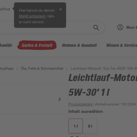
öffnet
✕
Hier kannst du deinen
, falls
Markt anpassen
er nicht stimmt.
Mein 
Sanitär
Garten & Freizeit
Wohnen & Haushalt
Wissen & Servic
topflege
/
Öle, Fette & Schmiermittel
/
Leichtlauf-Motoröl 'Top Tec 4600' 5W-30
Leichtlauf-Motor
5W-30' 1 l
Produktdetails
| Artikelnummer
:
1910284
Inhalt auswählen
1 l
5 l