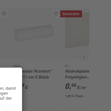
Bestseller
toom
B1
Lackwalze 'Komfort'
Abdeckplane
glatt 11 cm 5 Stück
Polyethylen
transparent 4 x 5 m
6
,
0
,
39
06
€
€
/ m²
1,29 € / Pack