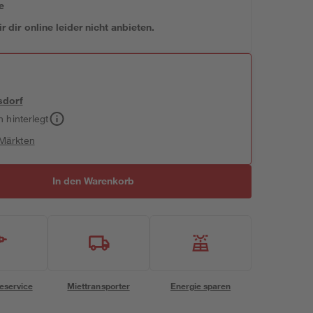
e
 dir online leider nicht anbieten.
sdorf
h hinterlegt
 Märkten
In den Warenkorb
eservice
Miettransporter
Energie sparen