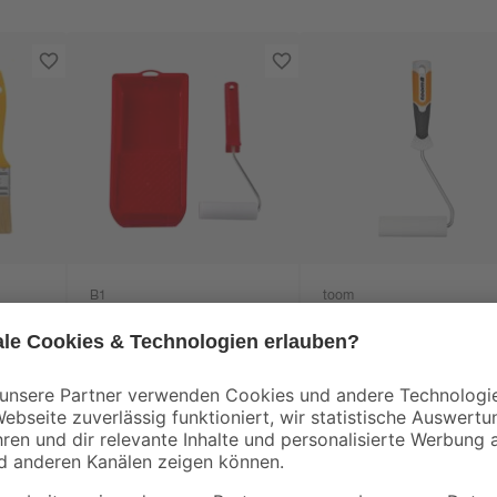
B1
toom
tlg.
Lackier-Set 3-teilig
Lackroller 'Komfort'
glatt 11 cm mit
kurzem Bügel
4
,
4
,
59
99
€
€