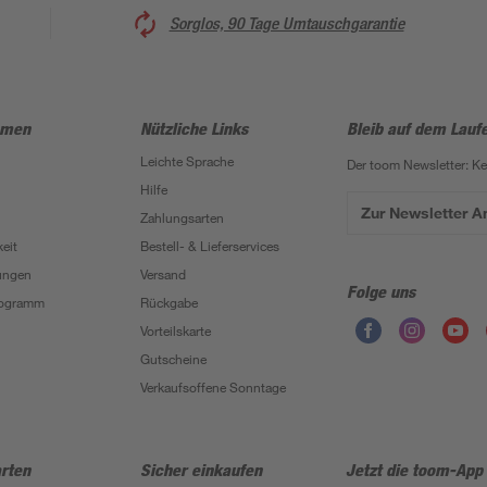
Sorglos, 90 Tage Umtauschgarantie
hmen
Nützliche Links
Bleib auf dem Lauf
Leichte Sprache
Der toom Newsletter: K
Hilfe
Zur Newsletter 
Zahlungsarten
eit
Bestell- & Lieferservices
ungen
Versand
Folge uns
Programm
Rückgabe
Vorteilskarte
Gutscheine
Verkaufsoffene Sonntage
rten
Sicher einkaufen
Jetzt die toom-App