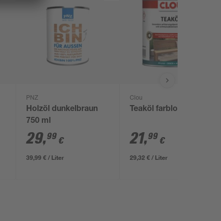
PNZ
Clou
Holzöl dunkelbraun
Teaköl farblos 750 ml
750 ml
29
,
21
,
99
99
€
€
39,99 € / Liter
29,32 € / Liter