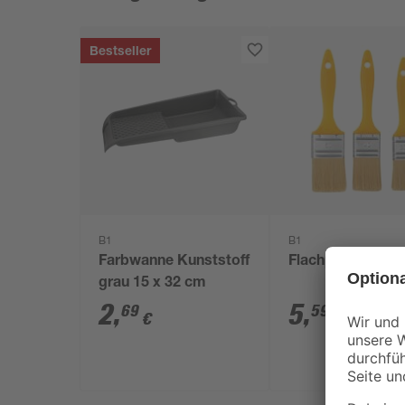
Bestseller
B1
B1
Farbwanne Kunststoff
Flachpinselset 3-
grau 15 x 32 cm
2
,
5
,
69
59
€
€