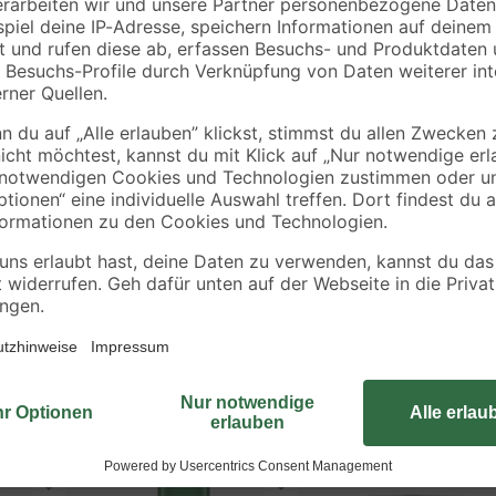
Der Artikel kann sowohl innen als
Holz. Deinem Werkstück verpasst d
einem Gebinde sind 0,5 l enthalten
ausreichen.
Weitere wichtige Hinweise zu dein
https://toom.de/b/eigenmarke/farb