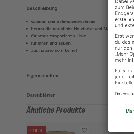
Beschreibung
wasser- und schmutzabweisend
betont die natürliche Holzfarbe und Maserung
für stark strapaziertes Holz
für innen und außen
aus naturreinem Leinöl
Eigenschaften
Datenblätter
Ähnliche Produkte
- 16 %