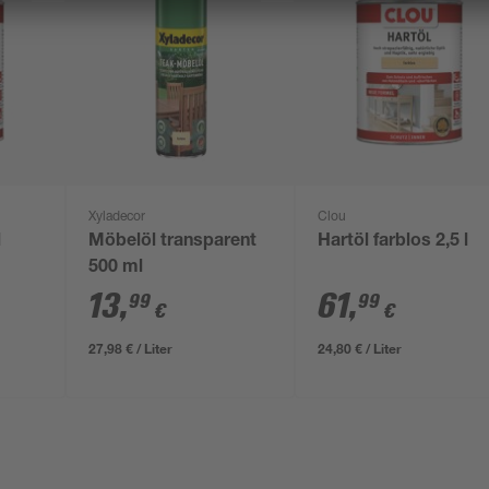
Xyladecor
Clou
l
Möbelöl transparent
Hartöl farblos 2,5 l
500 ml
13
,
61
,
99
99
€
€
27,98 € / Liter
24,80 € / Liter