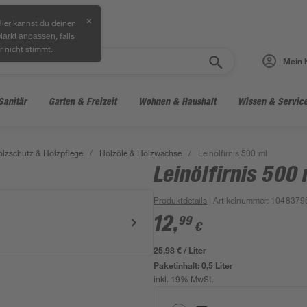
✕
ier kannst du deinen
, falls
Markt anpassen
r nicht stimmt.
Mein 
Sanitär
Garten & Freizeit
Wohnen & Haushalt
Wissen & Servic
lzschutz & Holzpflege
/
Holzöle & Holzwachse
/
Leinölfirnis 500 ml
Leinölfirnis 500 
Produktdetails
| Artikelnummer
:
1048379
12
,
99
€
25,98 € / Liter
Paketinhalt:
0,5 Liter
inkl. 19% MwSt.