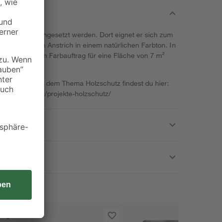
 auch außen eingesetzt werden. Dort eignet er sich zum
u dabei einen Anstrich in einem natürlichen Farbton. In
, die bei einem Farbauftrag für eine Fläche von 7 m²
em Projekt mit dem Thema Holzschutz findest du hier:
en/holzschutz/projekte-holzschutz/