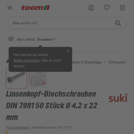
Mein Markt:
Troisdorf
✕
Hier kannst du deinen
, falls er nicht
Markt anpassen
/
Werkstatt & Maschinen
/
Eisenwaren & Beschläge
/
Schrauben
/
stimmt.
Linsenkopf-Blechschrauben
DIN 7981 50 Stück Ø 4,2 x 22
mm
Produktdetails
| Artikelnummer
:
1621017