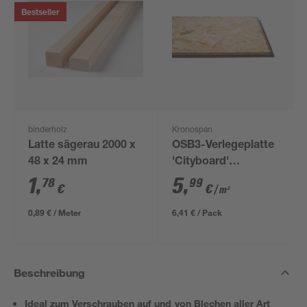
Bestseller
binderholz
Kronospan
Latte sägerau 2000 x
OSB3-Verlegeplatte
48 x 24 mm
'Cityboard'
ungeschliffen 1690 x
1
,
5
,
78
99
€
€
/ m²
634 x 12 mm
0,89 € / Meter
6,41 € / Pack
Beschreibung
Ideal zum Verschrauben auf und von Blechen aller Art