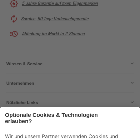
5 Jahre Garantie auf toom Eigenmarken
Sorglos, 90 Tage Umtauschgarantie
Abholung im Markt in 2 Stunden
Wissen & Service
Unternehmen
Nützliche Links
Bleib auf dem Laufenden mit unserem Newsletter
Der toom Newsletter: Keine Angebote und Aktionen mehr verpassen!