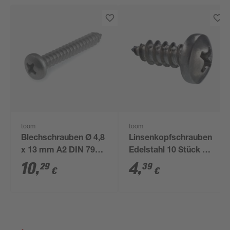
toom
toom
Blechschrauben Ø 4,8
Linsenkopfschrauben
x 13 mm A2 DIN 7981
Edelstahl 10 Stück Ø
50 Stück
4,8 x 13 mm
10
,
4
,
29
39
€
€