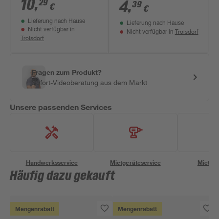
10
,
29
4,8 x 13 mm
4
,
39
€
€
Lieferung nach Hause
Lieferung nach Hause
Nicht verfügbar in
Troisdorf
Nicht verfügbar in
Troisdorf
Fragen zum Produkt?
Sofort-Videoberatung aus dem Markt
Unsere passenden Services
Handwerksservice
Mietgeräteservice
Miettra
Häufig dazu gekauft
Mengenrabatt
Mengenrabatt