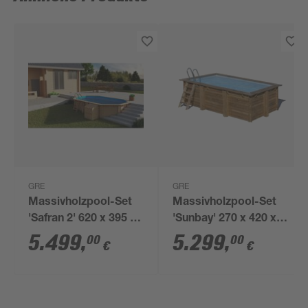
GRE
GRE
Massivholzpool-Set
Massivholzpool-Set
'Safran 2' 620 x 395 x
'Sunbay' 270 x 420 x
136 cm mit
117 cm mit Sandfilter
5.499
,
5.299
,
00
00
€
€
Edelstahlleiter,
und Edelstahlleiter,
Holzleiter und
Holzleiter
Sandfilter