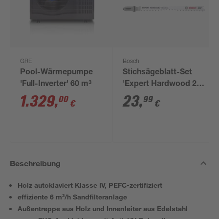
GRE
Bosch
Pool-Wärmepumpe
Stichsägeblatt-Set
'Full-Inverter' 60 m³
'Expert Hardwood 2-
side clean
1.329
,
23
,
00
99
€
€
T308BF/BFP' 2-teilig
Beschreibung
Holz autoklaviert Klasse IV, PEFC-zertifiziert
effiziente 6 m³/h Sandfilteranlage
Außentreppe aus Holz und Innenleiter aus Edelstahl