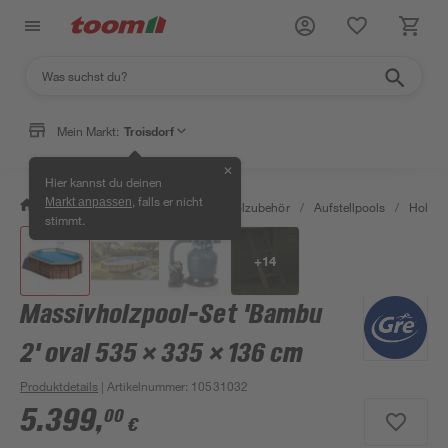
Mein Markt:
Troisdorf
✕
Hier kannst du deinen
, falls er nicht
Markt anpassen
/
Garten & Freizeit
/
Pools & Poolzubehör
/
Aufstellpools
/
Holzpo
stimmt.
+
14
Massivholzpool-Set 'Bambu
2' oval 535 × 335 × 136 cm
Produktdetails
| Artikelnummer
:
10531032
5.399
,
00
€