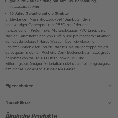
graue PVC-Auskleidung mit Anti-UV-Behandlung,
Innenhülle 60/100
10 Jahre Garantie auf die Struktur
Entdecke den Massivholzpool-Set 'Bambu 2', dein
hochwertiger Gartenpool aus PEFC‑zertifiziertem,
französischem Kiefernholz. Mit langlebigem PVC‑Liner, einer
starken Sandfilteranlage von 6 m³/h und praktischem Skimmer
genießt du jederzeit klares Wasser. Über die elegante
Edelstahl‑Innenleiter und die stabile Holz‑Außentreppe steigst
du bequem in deinen Pool ein. Dank Bodenschutzmatte, großer
Kapazität von ca. 15.400 Litern, sowie UV‑ und
witterungsbeständiger Materialien setzt du auf ein langlebiges,
natürliches Poolerlebnis in deinem Garten.
Eigenschaften
Datenblätter
Ähnliche Produkte