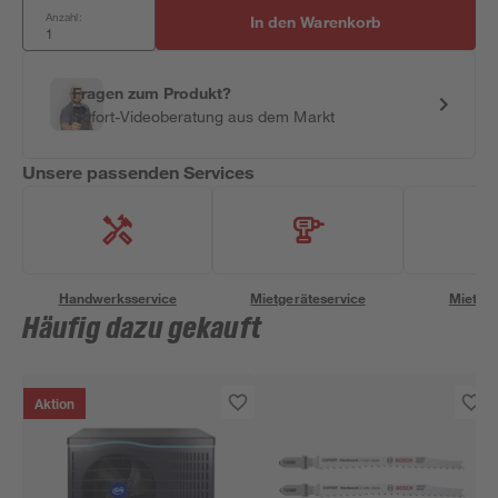
Anzahl:
In den Warenkorb
Fragen zum Produkt?
Sofort-Videoberatung aus dem Markt
Unsere passenden Services
Handwerksservice
Mietgeräteservice
Miettra
Häufig dazu gekauft
Aktion