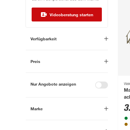
Videoberatung starten
Verfügbarkeit
Lieferung nach Hause
(78)
In Troisdorf verfügbar
(0)
Preis
Auf Wunsch in Troisdorf
bestellbar
(92)
-
€
Anderen Markt auswählen
Nur Angebote anzeigen
We
Ma
ac
3
Marke
Nach