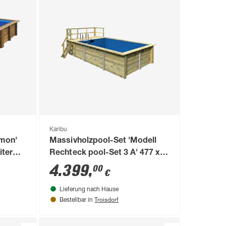
Karibu
emon'
Massivholzpool-Set 'Modell
iter
Rechteck pool-Set 3 A' 477 x
300 x 124 cm mit Sonnendeck
4.399
,
00
€
und Einhängeleiter
Lieferung nach Hause
Troisdorf
Bestellbar in