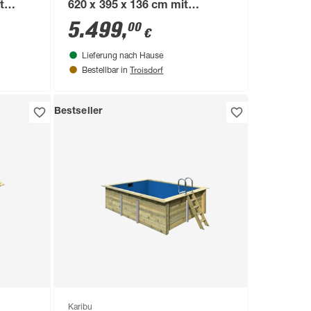
t
620 x 395 x 136 cm mit
Edelstahlleiter, Holzleiter und
5.499
,
00
€
Sandfilter
Lieferung nach Hause
Troisdorf
Bestellbar in
Bestseller
Karibu