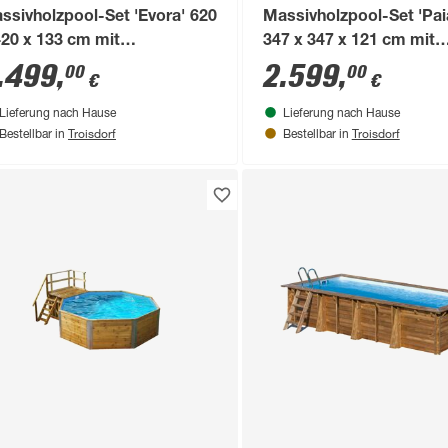
ssivholzpool-Set 'Evora' 620
Massivholzpool-Set 'Pai
420 x 133 cm mit
347 x 347 x 121 cm mit
elstahlleiter, Holzleiter und
Innenhülle blau, Filteran
.499
,
2.599
,
00
00
€
€
ndfilteranlage
Lieferung nach Hause
Lieferung nach Hause
Troisdorf
Troisdorf
Bestellbar in
Bestellbar in