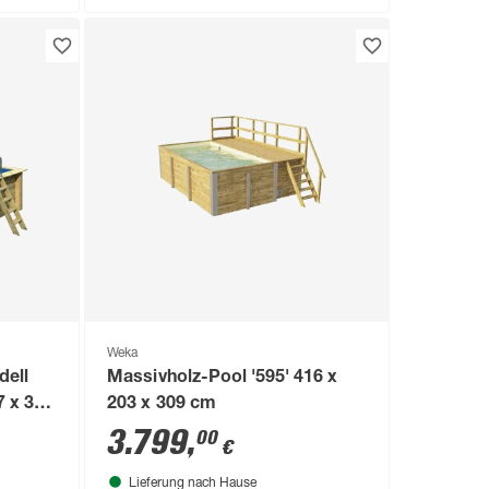
Weka
dell
Massivholz-Pool '595' 416 x
7 x 300
203 x 309 cm
iter
3.799
,
00
€
Lieferung nach Hause