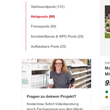
Stahlwandpools
(131)
Holzpools
(99)
Framepools
(93)
Kunststoffpools & WPC-Pools
(29)
Aufblasbare Pools
(25)
Kar
Ma
Mi
9
Fragen zu deinem Projekt?
Kostenlose Sofort-Videoberatung
durch Fachpersonal aus dem Markt.