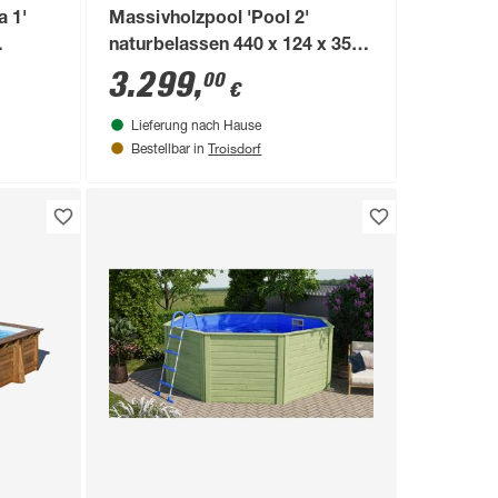
a 1'
Massivholzpool 'Pool 2'
naturbelassen 440 x 124 x 353
lage
cm
3.299
,
00
€
Lieferung nach Hause
Troisdorf
Bestellbar in