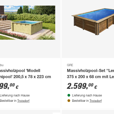
ibu
GRE
ssivholzpool 'Modell
Massivholzpool-Set ''L
nipool' 200,5 x 78 x 223 cm
375 x 200 x 68 cm mit Le
und Sandfilter
99
,
2.599
,
00
00
€
€
Lieferung nach Hause
Lieferung nach Hause
Troisdorf
Troisdorf
Bestellbar in
Bestellbar in