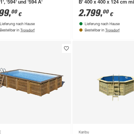
1', '594' und '594 A'
B' 400 x 400 x 124 cm mi
Sonnendeck und
99
,
2.799
,
00
00
€
€
Tiefbeckenleiter
Lieferung nach Hause
Lieferung nach Hause
Troisdorf
Troisdorf
Bestellbar in
Bestellbar in
E
Karibu