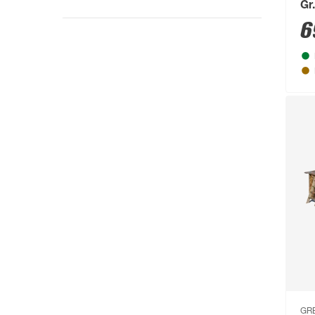
Gr.
Aufstecken
(9)
6
Schraubmontage
(3)
Steckmontage
(3)
GR