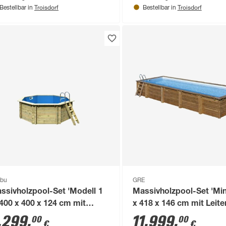
Troisdorf
Troisdorf
Bestellbar in
Bestellbar in
ibu
GRE
ssivholzpool-Set 'Modell 1
Massivholzpool-Set 'Min
 400 x 400 x 124 cm mit
x 418 x 146 cm mit Leite
elstahlleiter und Holzleiter
Sandfilter
.299
,
11.999
,
00
00
€
€