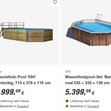
ka
GRE
ssivholz-Pool '594'
Massivholzpool-Set 'Ba
hteckig, 714 x 376 x 116 cm
oval 535 × 335 × 136 cm
.999
,
5.399
,
00
00
€
€
Lieferung nach Hause
Lieferung nach Hause
Troisdorf
Troisdorf
Bestellbar in
Bestellbar in