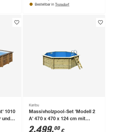
Troisdorf
Bestellbar in
Karibu
t' 1010
Massivholzpool-Set 'Modell 2
r und
A' 470 x 470 x 124 cm mit
Edelstahlleiter und Holzleiter
2.499
,
00
€