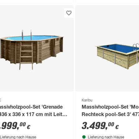
E
Karibu
ssivholzpool-Set 'Grenade
Massivholzpool-Set 'Mo
 436 x 336 x 117 cm mit Leiter
Rechteck pool-Set 3' 47
d Sandfilter
x 124 cm mit Edelstahlle
.999
,
3.499
,
00
00
€
€
und Holzleiter
Lieferung nach Hause
Lieferung nach Hause