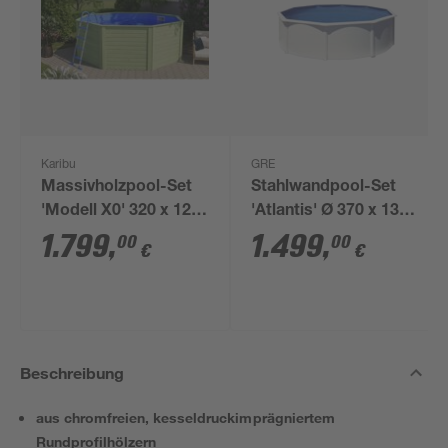
Karibu
GRE
Massivholzpool-Set
Stahlwandpool-Set
'Modell X0' 320 x 121
'Atlantis' Ø 370 x 132
x 320 mit
cm mit
1.799
,
1.499
,
00
00
€
€
Stahlrohrleiter
Sicherheitsleiter und
Sandfilteranlage
Beschreibung
aus chromfreien, kesseldruckimprägniertem
Rundprofilhölzern