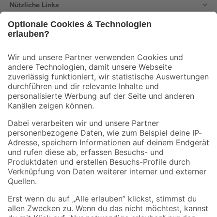
Nützliche Links
Bleib auf dem Laufenden mit unserem Newsletter
Der toom Newsletter: Keine Angebote und Aktionen mehr verpassen!
Zur Newsletter Anmeldung
Folge uns
Zahlungsarten
Versandarten
Sicher einkaufen