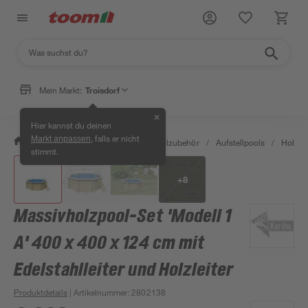
Mein Markt:
Troisdorf
✕
Hier kannst du deinen
, falls er nicht
Markt anpassen
/
Garten & Freizeit
/
Pools & Poolzubehör
/
Aufstellpools
/
Holzpo
stimmt.
+
8
Massivholzpool-Set 'Modell 1
A' 400 x 400 x 124 cm mit
Edelstahlleiter und Holzleiter
Produktdetails
| Artikelnummer
:
2802138