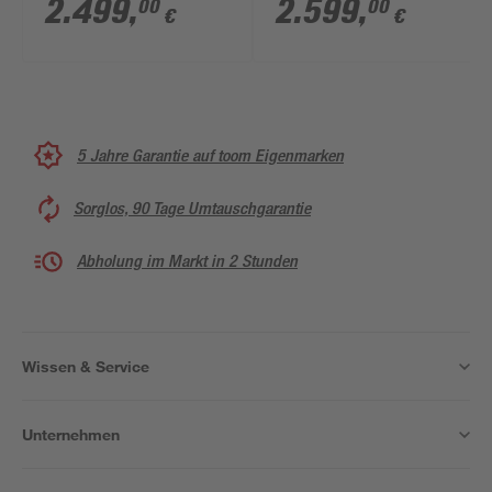
x 124 cm mit
121 cm mit Innenhülle
2.499
,
2.599
,
00
00
€
€
Edelstahlleiter und
blau, Filteranlage
Holzleiter
5 Jahre Garantie auf toom Eigenmarken
Sorglos, 90 Tage Umtauschgarantie
Abholung im Markt in 2 Stunden
Wissen & Service
Unternehmen