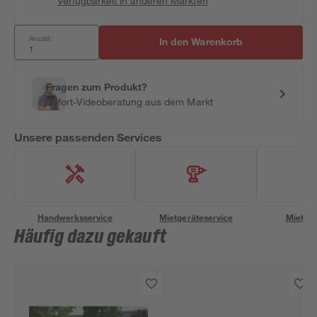
Verfügbarkeit in anderen Märkten
Anzahl:
In den Warenkorb
Fragen zum Produkt?
Sofort-Videoberatung aus dem Markt
Unsere passenden Services
Handwerksservice
Mietgeräteservice
Miettra
Häufig dazu gekauft