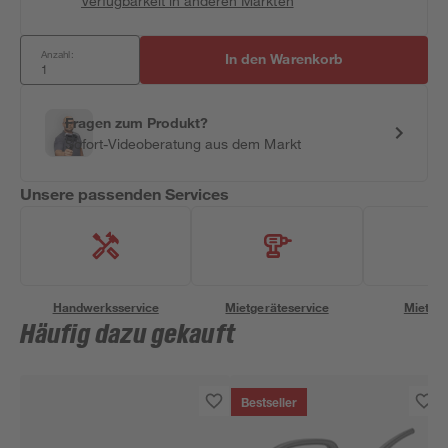
Verfügbarkeit in anderen Märkten
Anzahl:
In den Warenkorb
Fragen zum Produkt?
Sofort-Videoberatung aus dem Markt
Unsere passenden Services
Handwerksservice
Mietgeräteservice
Miettra
Häufig dazu gekauft
Bestseller