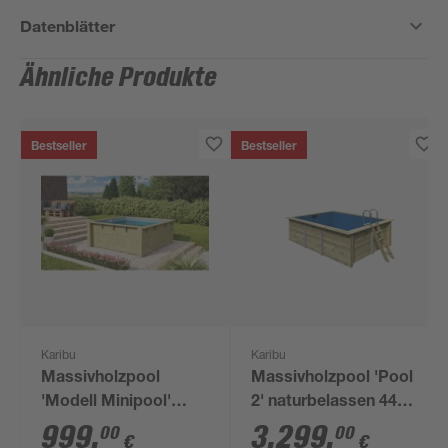
Datenblätter
Ähnliche Produkte
Bestseller
Bestseller
Karibu
Karibu
Massivholzpool
Massivholzpool 'Pool
'Modell Minipool'
2' naturbelassen 440
200,5 x 78 x 223 cm
x 124 x 353 cm
999
,
3.299
,
00
00
€
€