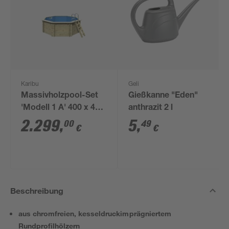
Karibu
Geli
Massivholzpool-Set
Gießkanne "Eden"
'Modell 1 A' 400 x 400
anthrazit 2 l
x 124 cm mit
2.299
,
5
,
00
49
€
€
Edelstahlleiter und
Holzleiter
Beschreibung
aus chromfreien, kesseldruckimprägniertem
Rundprofilhölzern