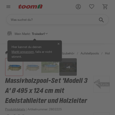
Mein Markt:
Troisdorf
✕
Hier kannst du deinen
, falls er nicht
Markt anpassen
/
Garten & Freizeit
/
Pools & Poolzubehör
/
Aufstellpools
/
Holzpo
stimmt.
+
6
Massivholzpool-Set 'Modell 3
A' Ø 495 x 124 cm mit
Edelstahlleiter und Holzleiter
Produktdetails
| Artikelnummer
:
2802225