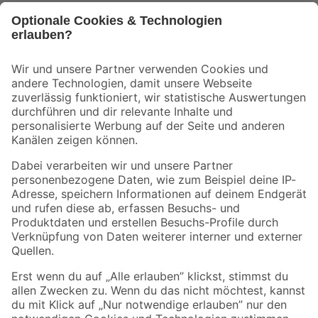
Bleib auf dem Laufenden mit unserem Newsletter
Der toom Newsletter: Keine Angebote und Aktionen mehr verpassen!
Zur Newsletter Anmeldung
Folge uns
Zahlungsarten
Versandarten
Sicher einkaufen
Jetzt die toom-App herunterladen