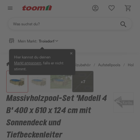
Mein Markt:
Troisdorf
✕
Hier kannst du deinen
, falls er nicht
Markt anpassen
/
Garten & Freizeit
/
Pools & Poolzubehör
/
Aufstellpools
/
Holzpo
stimmt.
+
7
Massivholzpool-Set 'Modell 4
B' 400 x 610 x 124 cm mit
Sonnendeck und
Tiefbeckenleiter