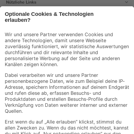
Nützliche Links
Bleib auf dem Laufenden mit unserem Newsletter
Der toom Newsletter: Keine Angebote und Aktionen mehr verpassen!
Zur Newsletter Anmeldung
Folge uns
Zahlungsarten
Versandarten
Sicher einkaufen