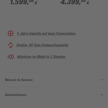
1.599
,
4.399
,
00
00
€
€
267 x 124 cm mit
Sonnendeck und
Einhängeleiter
5 Jahre Garantie auf toom Eigenmarken
Sorglos, 90 Tage Umtauschgarantie
Abholung im Markt in 2 Stunden
Wissen & Service
Unternehmen