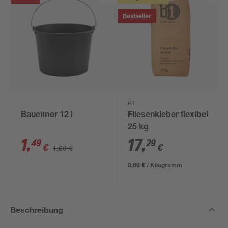
Bestseller
B1
Baueimer 12 l
Fliesenkleber flexibel
25 kg
1
,
17
,
49
29
€
€
1,69 €
0,69 € / Kilogramm
Beschreibung