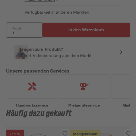
Verfügbarkeit in anderen Märkten
Anzahl:
In den Warenkorb
Fragen zum Produkt?
Sofort-Videoberatung aus dem Markt
Unsere passenden Services
Handwerksservice
Mietgeräteservice
Miettra
Häufig dazu gekauft
- 11 %
Mengenrabatt