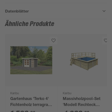
Datenblätter
Ähnliche Produkte
Karibu
Karibu
Gartenhaus 'Terko 4'
Massivholzpool-Set
Fichtenholz terragrau
'Modell Rechteck
211 x 302 x 217 cm
pool-Set 1 B' 300 x