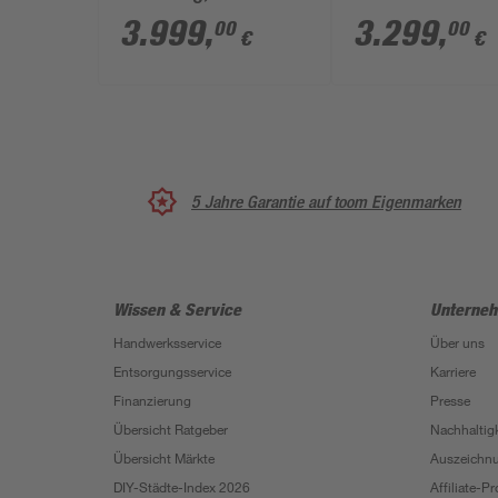
116 cm
x 124 x 353 cm
3.999
,
3.299
,
00
00
€
€
5 Jahre Garantie auf toom Eigenmarken
Wissen & Service
Unterne
Handwerksservice
Über uns
Entsorgungsservice
Karriere
Finanzierung
Presse
Übersicht Ratgeber
Nachhaltigk
Übersicht Märkte
Auszeichn
DIY-Städte-Index 2026
Affiliate-