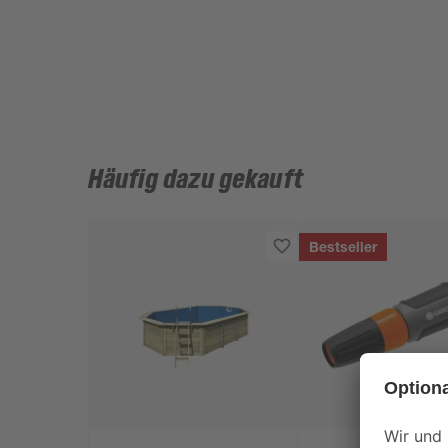
Häufig dazu gekauft
Bestseller