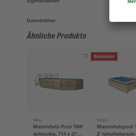
Eigenschaften
Datenblätter
Ähnliche Produkte
Bestseller
Weka
Karibu
Massivholz-Pool '594'
Massivholzpool 
achteckig, 714 x 376 x
2' naturbelassen