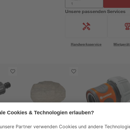
Unsere passenden Services
Handwerksservice
Mietgerät