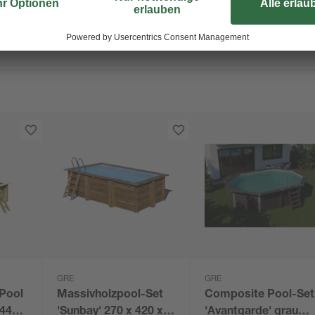
GRE
GRE
'Pool
Massivholzpool-Set
Composite Pool-Set
 440
'Sunbay' 270 x 420 x
'Avantgarde' grau