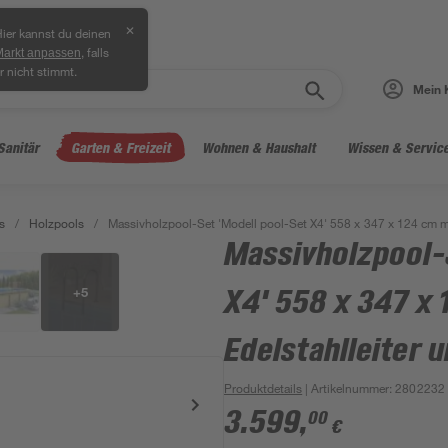
✕
ier kannst du deinen
, falls
Markt anpassen
r nicht stimmt.
Mein 
Sanitär
Garten & Freizeit
Wohnen & Haushalt
Wissen & Servic
s
/
Holzpools
/
Massivholzpool-Set 'Modell pool-Set X4' 558 x 347 x 124 cm mit
Massivholzpool-
+
5
X4' 558 x 347 x 
Edelstahlleiter u
Produktdetails
| Artikelnummer
:
2802232
3.599
,
00
€