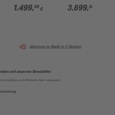
124 cm mit
1.499
,
3.699
,
00
00
€
€
Edelstahlleiter und
Filteranlage
Abholung im Markt in 2 Stunden
enden mit unserem Newsletter
eine Angebote und Aktionen mehr verpassen!
Anmeldung