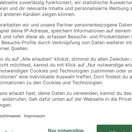
Diephaus
Gardena
ze
Trittplatte 'T-Court
Schlauchverbinder 1
Kick'
mm (3/4?)
muschelkalkfarben 36
7
,
6
,
99
49
€
€
x 48 x 3 cm
Sommer, Sonne, Badespaß – zumind
rofilhölzern
dem Aufstellpool 'X4' von Karibu
ie mit Einhängebiese
611 cm, der Breite von 400 cm und
Bohlen
bis zu 19150 l Wasser. Bestehend 
lange Haltbarkeit und fügt sich nah
im kühlen Nass mehr im Weg! Hol d
Sommer aller Zeiten!