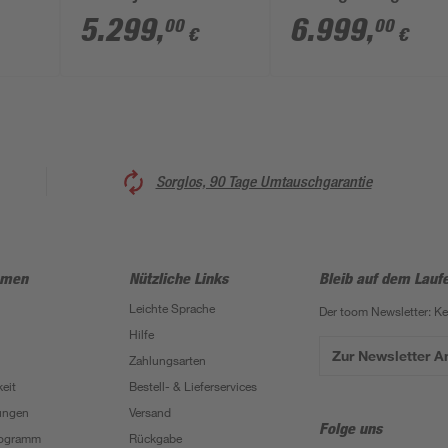
117 cm mit Sandfilter
oval 520 × 386 ×
5.299
,
6.999
,
00
00
€
€
und Edelstahlleiter,
124 cm
Holzleiter
Sorglos, 90 Tage Umtauschgarantie
hmen
Nützliche Links
Bleib auf dem Lauf
Leichte Sprache
Der toom Newsletter: K
Hilfe
Zur Newsletter 
Zahlungsarten
eit
Bestell- & Lieferservices
ungen
Versand
Folge uns
Programm
Rückgabe