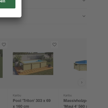
Karibu
Karibu
Pool 'Triton' 303 x 69
Massivholzpool-Set
x 160 cm
'Maui 4' 560 x 350 x