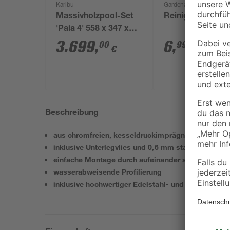
Karibu
Gardena
Massivholzpool-Set
Reinigungssprit
'Paia 4' 558 x 347 x
121 cm mit Innenhülle
3.699
,
6
,
00
99
€
€
blau, Filteranlage
Beschreibung
aus chromfreien, kesseldruckimprägniertem Rundp
inklusive Unterlegvlies und 0,6 mm starker Poolfol
einfache Montage durch aufeinander stecken der 
wasserabweisende Profilierung
inklusive hochwertiger Edelstahl- und Holzleiter