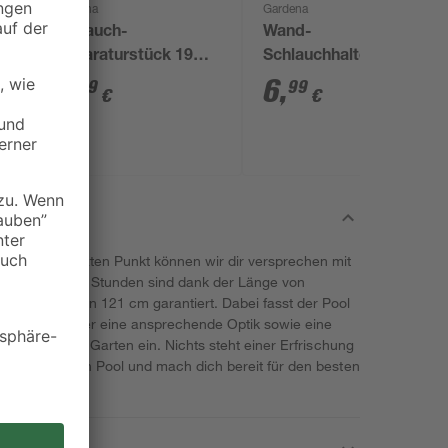
Gardena
Gardena
9
Schlauch-
Wand-
Reparaturstück 19
Schlauchhalterung
mm (3/4")
grau 12,8 x 13,3 cm
5
,
6
,
49
99
€
€
est den letzten Punkt können wir dir versprechen mit
. Entspannende Stunden sind dank der Länge von
 der Höhe von 121 cm garantiert. Dabei fasst der Pool
aus Holz hat er eine ansprechende Optik sowie eine
tlos in deinen Garten ein. Nichts steht einer Erfrischung
ir jetzt deinen Pool und mach dich bereit für den besten