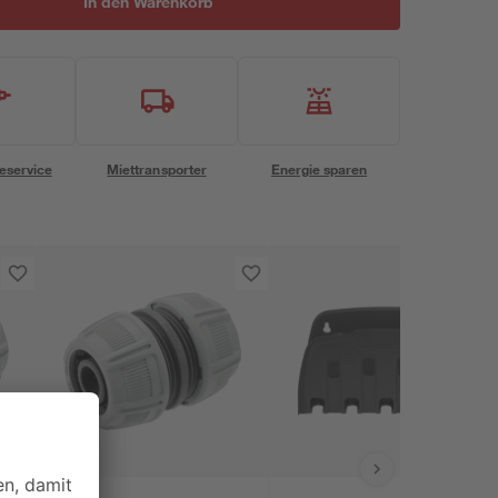
In den Warenkorb
eservice
Miettransporter
Energie sparen