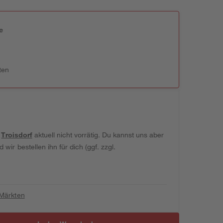
e
n
ten
t
Troisdorf
aktuell nicht vorrätig. Du kannst uns aber
wir bestellen ihn für dich (ggf. zzgl.
 Märkten