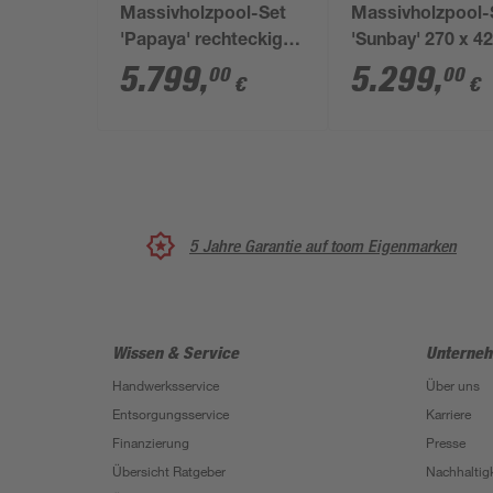
Massivholzpool-Set
Massivholzpool-
'Papaya' rechteckig
'Sunbay' 270 x 42
520 × 320 × 133 cm
117 cm mit Sandf
5.799
,
5.299
,
00
00
€
€
und Edelstahlleit
Holzleiter
5 Jahre Garantie auf toom Eigenmarken
Wissen & Service
Unterne
Handwerksservice
Über uns
Entsorgungsservice
Karriere
Finanzierung
Presse
Übersicht Ratgeber
Nachhaltigk