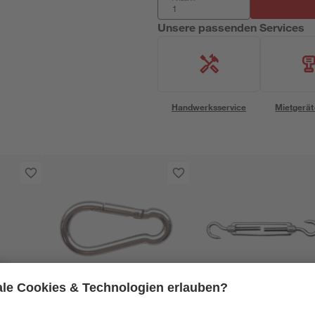
Unsere passenden Services
Handwerksservice
Mietgerät