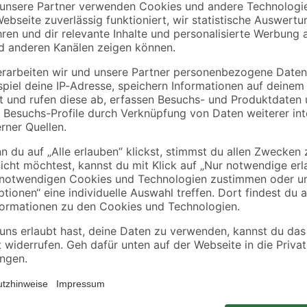
Schneider
Schneider
0-2
Karabinerhaken für
Spannanker für
Sonnensegel Ø 6 x 60
Sonnensegel 150-21
mm
mm
6
,
7
,
99
99
€
€
Tauche ein in den erfrischenden 
iefernholz
auch an heißen Sommertagen im ei
l
Maße von 535 x 335 x 117 cm fasst
ganzen Familie viel Platz für ent
ansprechende Optik sowie eine lan
ein. Der Sandfilter, der im Lieferu
werden. Mit einer Leistung von 600
steht einer Erfrischung im kühlen
dich bereit für den besten Sommer 