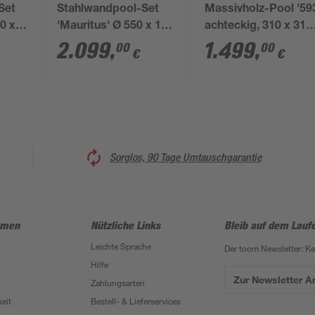
Set
Stahlwandpool-Set
Massivholz-Pool '59
0 x
'Mauritus' Ø 550 x 132
achteckig, 310 x 310
ilter
cm mit
116 cm
2.099
,
1.499
,
00
00
€
€
er,
Sicherheitsleiter und
Sandfilteranlage
Sorglos, 90 Tage Umtauschgarantie
hmen
Nützliche Links
Bleib auf dem Lauf
Leichte Sprache
Der toom Newsletter: K
Hilfe
Zur Newsletter 
Zahlungsarten
eit
Bestell- & Lieferservices