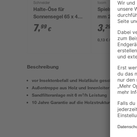
Schneider
toom
Halte-Öse für
Spielsand beige 
Sonnensegel 65 x 40 x
mm 25 kg
28 mm
7
,
3
,
99
29
€
€
0,13 € / Kilogramm
Beschreibung
vor Insektenbefall und Holzfäule geschütztes Echtk
Außentreppe aus Holz und Innenleiter aus Edelstah
Sandfilteranlage mit 6 m³/h Leistung
10 Jahre Garantie auf die Holzstruktur