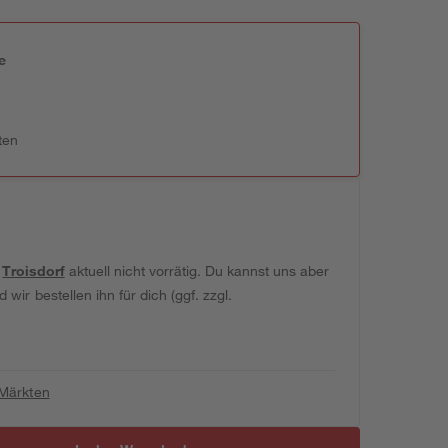
e
n
ten
t
Troisdorf
aktuell nicht vorrätig. Du kannst uns aber
wir bestellen ihn für dich (ggf. zzgl.
 Märkten