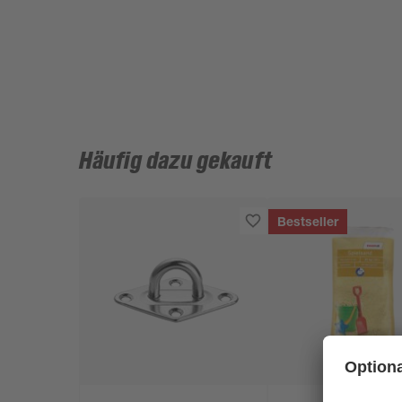
Häufig dazu gekauft
Bestseller