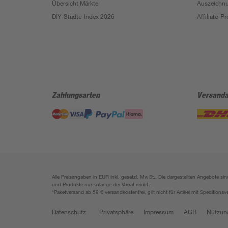
Übersicht Märkte
Auszeichn
DIY-Städte-Index 2026
Affiliate-
Zahlungsarten
Versanda
Alle Preisangaben in EUR inkl. gesetzl. MwSt.. Die dargestellten Angebote 
und Produkte nur solange der Vorrat reicht.
*Paketversand ab 59 € versandkostenfrei, gilt nicht für Artikel mit Speditionsv
Datenschutz
Privatsphäre
Impressum
AGB
Nutzun