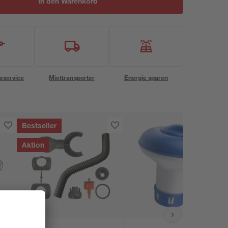
In den Warenkorb
eservice
Miettransporter
Energie sparen
Bestseller
Aktion