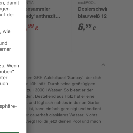
GARANTIA
mediPOOL
Regensammler
Dosierschwimmer
8
'Speedy' anthrazit
blau/weiß 12 x 12 cm,
inkl. Zubehör
für 20 g Tabs
37
,
6
,
99
99
€
€
Badespaß mit dem GRE-Aufstellpool 'Sunbay', der dich
genen Garten kühl hält! Durch seine großzügigen
 der Pool bis zu 13000 l Wasser. So bietet er der
spannende Stunden. Bestehend aus Holz hat er eine
ge Haltbarkeit und fügt sich nahtlos in deinen Garten
mfang enthalten ist, kann einfach gereinigt und bedient
0 l/h schafft er dauerhaft glasklares Wasser. Nichts
 Nass mehr im Weg! Hol dir jetzt deinen Pool und mach
aller Zeiten!