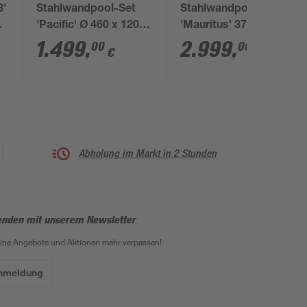
3'
Stahlwandpool-Set
Stahlwandpool-Set
 x
'Pacific' Ø 460 x 120
'Mauritus' 375 x 730 x
cm mit
132 cm mit Sandfilter
1.499
,
2.999
,
00
00
€
€
Sicherheitsleiter und
und Sicherheitsleiter
Sandfilteranlage
Abholung im Markt in 2 Stunden
enden mit unserem Newsletter
eine Angebote und Aktionen mehr verpassen!
Anmeldung