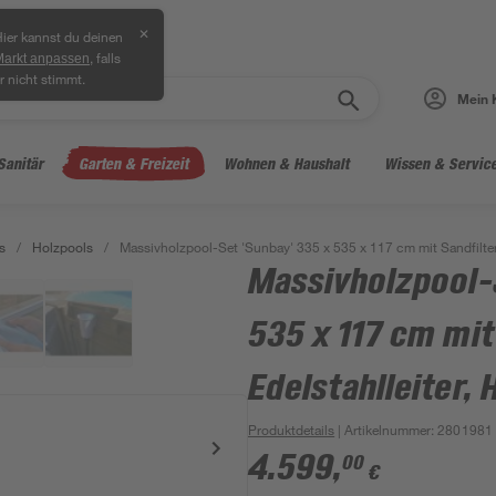
✕
ier kannst du deinen
, falls
Markt anpassen
r nicht stimmt.
Mein 
Sanitär
Garten & Freizeit
Wohnen & Haushalt
Wissen & Servic
s
/
Holzpools
/
Massivholzpool-Set 'Sunbay' 335 x 535 x 117 cm mit Sandfilter u
Massivholzpool-
535 x 117 cm mit
Edelstahlleiter, 
Produktdetails
| Artikelnummer
:
2801981
4.599
,
00
€