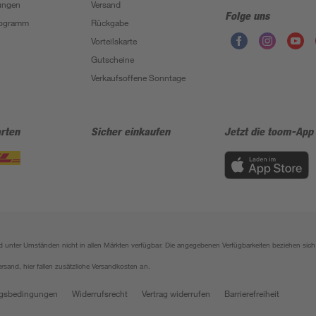
ungen
Versand
Folge uns
Programm
Rückgabe
Vorteilskarte
Gutscheine
Verkaufsoffene Sonntage
rten
Sicher einkaufen
Jetzt die toom-App
sind unter Umständen nicht in allen Märkten verfügbar. Die angegebenen Verfügbarkeiten beziehen s
ersand, hier fallen zusätzliche Versandkosten an.
gsbedingungen
Widerrufsrecht
Vertrag widerrufen
Barrierefreiheit