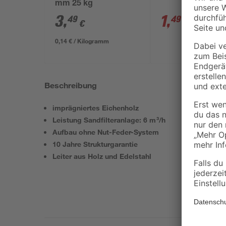
mm 25 kg
3
,
1
,
49
49
€
€
1,69 €
0,14 € / Kilogramm
Beschreibung
imprägniertes Eichenholz
Leistung Sandfilteranlage: 6 m³/h
Aufbau ohne Nut-Feder-System
10 Jahre Strukturgarantie
Leiter aus Holz und Edelstahl