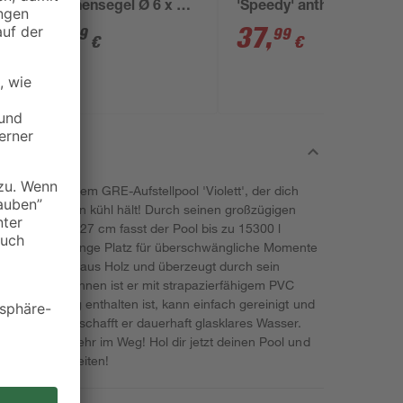
-
Sonnensegel Ø 6 x 60
'Speedy' anthrazit
mm
inkl. Zubehör
6
,
37
,
99
99
€
€
adespaß mit dem GRE-Aufstellpool 'Violett', der dich
genen Garten kühl hält! Durch seinen großzügigen
 Höhe von 127 cm fasst der Pool bis zu 15300 l
Familie jede Menge Platz für überschwängliche Momente
zu besteht er aus Holz und überzeugt durch sein
ebigkeit. Von innen ist er mit strapazierfähigem PVC
m Lieferumfang enthalten ist, kann einfach gereinigt und
 von 6000 l/h schafft er dauerhaft glasklares Wasser.
kühlen Nass mehr im Weg! Hol dir jetzt deinen Pool und
ommer aller Zeiten!