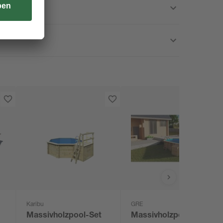
Karibu
GRE
Massivholzpool-Set
Massivholzpool-Set