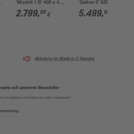
'Modell 1 B' 400 x 400
'Safran 2' 620 x 395 x
x 124 cm mit
136 cm mit
2.799
,
5.499
,
00
00
€
€
Sonnendeck und
Edelstahlleiter,
Tiefbeckenleiter
Holzleiter und
Sandfilter
Abholung im Markt in 2 Stunden
enden mit unserem Newsletter
eine Angebote und Aktionen mehr verpassen!
Anmeldung