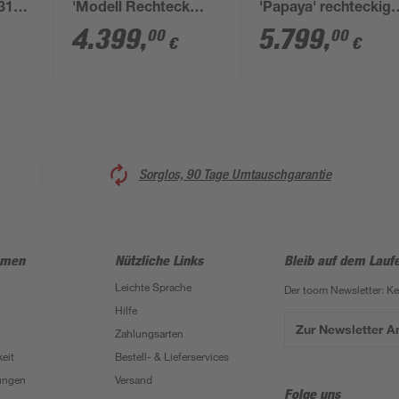
310 x
'Modell Rechteck
'Papaya' rechteckig
pool-Set 1 B' 300 x
520 × 320 × 133 cm
4.399
,
5.799
,
00
00
€
€
267 x 124 cm mit
Sonnendeck und
Einhängeleiter
Sorglos, 90 Tage Umtauschgarantie
hmen
Nützliche Links
Bleib auf dem Lauf
Leichte Sprache
Der toom Newsletter: K
Hilfe
Zur Newsletter 
Zahlungsarten
eit
Bestell- & Lieferservices
ungen
Versand
Folge uns