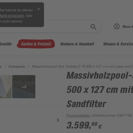
✕
ier kannst du deinen
, falls
Markt anpassen
r nicht stimmt.
Mein 
Sanitär
Garten & Freizeit
Wohnen & Haushalt
Wissen & Servic
s
/
Holzpools
/
Massivholzpool-Set 'Violette 2' Ø 500 x 127 cm mit Leiter und S
Massivholzpool-S
+
3
500 x 127 cm mit
Sandfilter
Produktdetails
| Artikelnummer
:
2801708
3.599
,
00
€