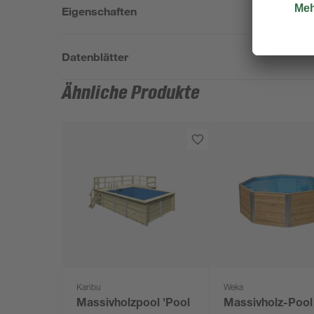
Eigenschaften
Datenblätter
Ähnliche Produkte
Karibu
Weka
Massivholzpool 'Pool
Massivholz-Pool 