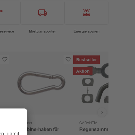
eservice
Miettransporter
Energie sparen
Bestseller
Aktion
Schneider
GARANTIA
Karabinerhaken für
Regensammler