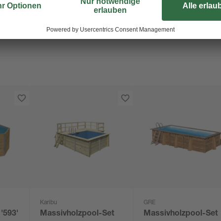
Karibu
GRE
'593'
Massivholzpool-Set
Massivholzpool-Set