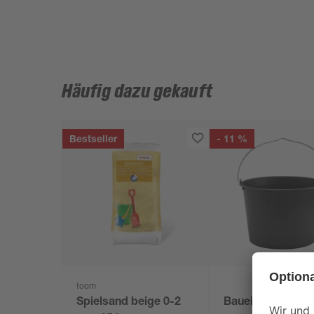
Häufig dazu gekauft
Bestseller
- 11 %
toom
Spielsand beige 0-2
Baueimer 12 l