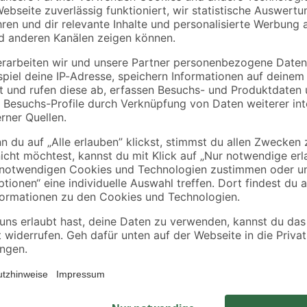
Sonnensegel 150-218
Sandfilteranlagen 0,7
mm
1,2 mm 25 kg
7
,
11
,
99
99
€
€
0,48 € / Kilogramm
Tauche ein in den erfrischenden B
auch an heißen Sommertagen im ei
Durchmesser von 500 cm und seine
Wasser. So bietet er der ganzen 
und unvergessliche Abkühlung. Da
attraktives Design und seine Langl
ausgekleidet. Der Sandfilter, der i
bedient werden. Mit einer Leistung
Nichts steht einer Erfrischung im 
mach dich bereit für den besten S