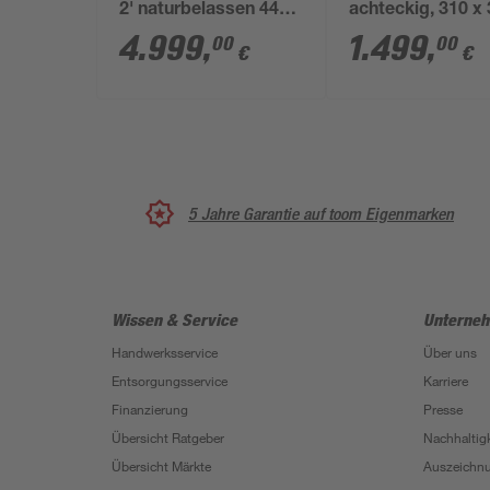
2' naturbelassen 440
achteckig, 310 x 
x 124 x 353 cm
116 cm
4.999
,
1.499
,
00
00
€
€
5 Jahre Garantie auf toom Eigenmarken
Wissen & Service
Unterne
Handwerksservice
Über uns
Entsorgungsservice
Karriere
Finanzierung
Presse
Übersicht Ratgeber
Nachhaltigk
Übersicht Märkte
Auszeichn