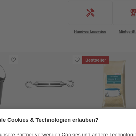
Handwerksservice
Mietgerät
Bestseller
Schneider
toom
Spannanker für
Filtersand für