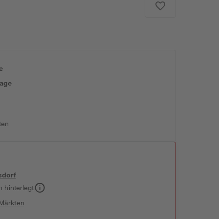
e
tage
ten
sdorf
h hinterlegt
 Märkten