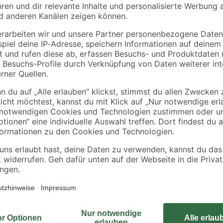
BRAVO
BRAVO
otta
Gunnebo Schrauben
Dachfirst
0
Terrakotta 4,8x35
terrakottafarben 100
mm, 250 St Pac
x 40 x 0,04 cm
32
,
8
,
99
49
€
€
8,49 € / Meter
ts etc.