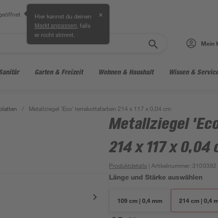
geöffnet
✕
Hier kannst du deinen
, falls
Markt anpassen
er nicht stimmt.
Mein 
Sanitär
Garten & Freizeit
Wohnen & Haushalt
Wissen & Servic
platten
/
Metallziegel 'Eco' terrakottafarben 214 x 117 x 0,04 cm
Metallziegel 'Ec
214 x 117 x 0,04
Produktdetails
| Artikelnummer
:
3100392
Länge und Stärke auswählen
109 cm | 0,4 mm
214 cm | 0,4