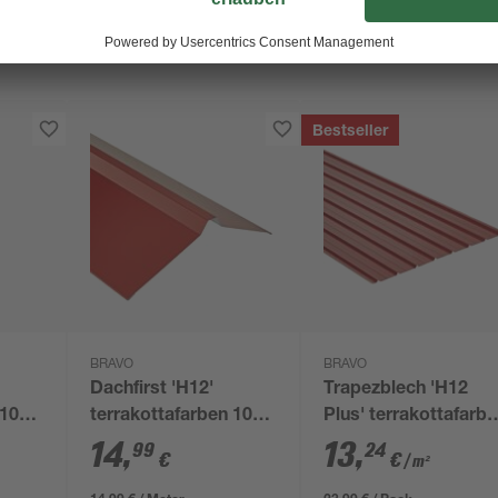
Bestseller
BRAVO
BRAVO
Dachfirst 'H12'
Trapezblech 'H12
 100
terrakottafarben 100
Plus' terrakottafarb
x 0,04 cm
200 x 90,6 x 0,04 cm
14
,
13
,
99
24
€
€
/ m²