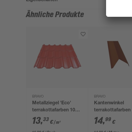
Ähnliche Produkte
BRAVO
BRAVO
Metallziegel 'Eco'
Kantenwinkel
terrakottafarben 109
terrakottafarben
x 117 x 0,04 cm
x 25 x 0,04 cm
13
,
14
,
33
99
€
€
/ m²