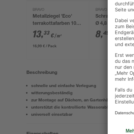
BRAVO
BRAVO
Metallziegel 'Eco'
Schrauben terrak
terrakottafarben 109
Ø 4,8 x 35 mm 5
x 117 x 0,04 cm
Stück
13
,
8
,
33
49
€
€
/ m²
16,99 € / Pack
Beschreibung
schnelle und einfache Verlegung
witterungsbeständig
zur Montage auf Dächern, an Gartenhäusern, Carpor
unterstützt die kontrollierte Wasserableitung
universell einsetzbar
Eigenschaften