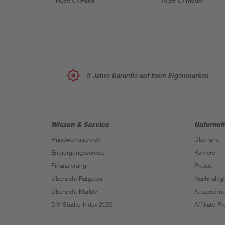
16,99 € / Pack
14,99 € / Meter
5 Jahre Garantie auf toom Eigenmarken
Wissen & Service
Unterne
Handwerksservice
Über uns
Entsorgungsservice
Karriere
Finanzierung
Presse
Übersicht Ratgeber
Nachhaltigk
Übersicht Märkte
Auszeichn
DIY-Städte-Index 2026
Affiliate-