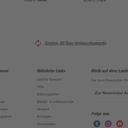
14,99 € / Meter
23,99 € / Pack
Sorglos, 90 Tage Umtauschgarantie
hmen
Nützliche Links
Bleib auf dem Lauf
Leichte Sprache
Der toom Newsletter: K
Hilfe
Zur Newsletter 
Zahlungsarten
eit
Bestell- & Lieferservices
ungen
Versand
Folge uns
Programm
Rückgabe
Vorteilskarte