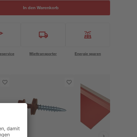
In den Warenkorb
eservice
Miettransporter
Energie sparen