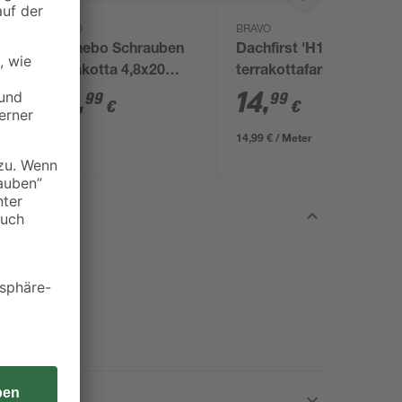
BRAVO
BRAVO
Gunnebo Schrauben
Dachfirst 'H12'
Terrakotta 4,8x20
terrakottafarben 100
mm, 250 St Pack
x 0,04 cm
29
,
14
,
99
99
€
€
14,99 € / Meter