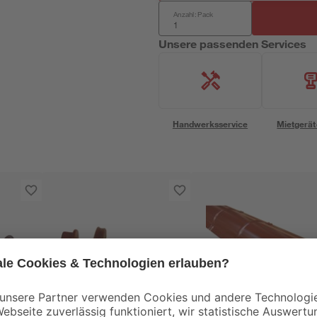
Anzahl: Pack
Unsere passenden Services
Handwerksservice
Mietgerät