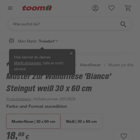
Mein Markt:
Troisdorf
✕
Hier kannst du deinen
, falls er nicht
Markt anpassen
/
Bauen & Renovieren
/
Fliesen
/
Wandfliesen
/
Muster zur Wandfli
stimmt.
Muster zur Wandfliese 'Bianco'
Steingut weiß 30 x 60 cm
Produktdetails
| Artikelnummer
:
2050629
Farbe und Format auswählen
Musterfliese | 30 x 60 cm
Weiß | 30 x 60 cm
18
,
00
€