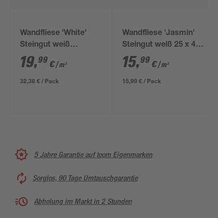
Wandfliese 'White'
Wandfliese 'Jasmin'
Steingut weiß
Steingut weiß 25 x 40
glänzend 30 x 90 cm
cm
19
,
15
,
99
99
€
€
/ m²
/ m²
32,38 € / Pack
15,99 € / Pack
5 Jahre Garantie auf toom Eigenmarken
Sorglos, 90 Tage Umtauschgarantie
Abholung im Markt in 2 Stunden