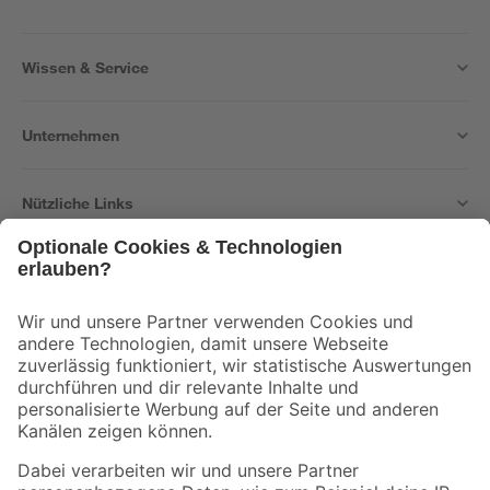
Wissen & Service
Unternehmen
Nützliche Links
Bleib auf dem Laufenden mit unserem Newsletter
Der toom Newsletter: Keine Angebote und Aktionen mehr verpassen!
Zur Newsletter Anmeldung
Folge uns