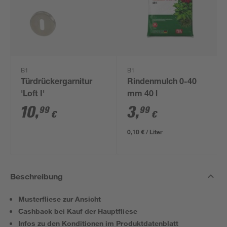
B1
B1
Türdrückergarnitur
Rindenmulch 0-40
'Loft I'
mm 40 l
10
,
3
,
99
99
€
€
0,10 € / Liter
Beschreibung
Musterfliese zur Ansicht
Cashback bei Kauf der Hauptfliese
Infos zu den Konditionen im Produktdatenblatt