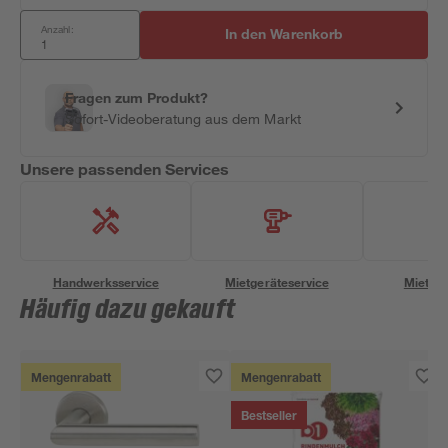
Anzahl:
In den Warenkorb
Fragen zum Produkt?
Sofort-Videoberatung aus dem Markt
Unsere passenden Services
Handwerksservice
Mietgeräteservice
Miettra
Häufig dazu gekauft
Mengenrabatt
Mengenrabatt
Bestseller