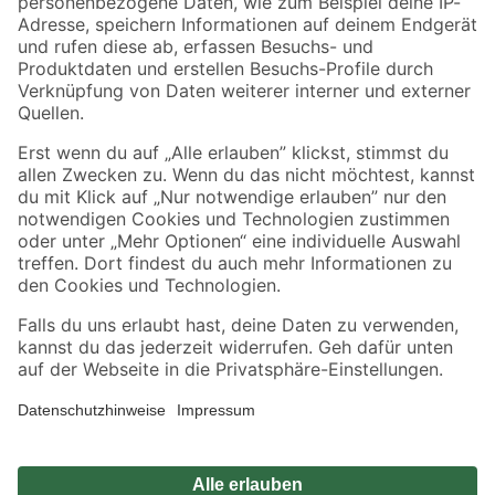
Zahlungsarten
Versandarten
Sicher einkaufen
Jetzt die toom-App herunterladen
Alle Preisangaben in EUR inkl. gesetzl. MwSt.. Die dargestellten Angebote sind unter
Umständen nicht in allen Märkten verfügbar. Die angegebenen Verfügbarkeiten beziehen
sich auf den unter "Mein Markt" ausgewählten toom Baumarkt. Alle Angebote und
Produkte nur solange der Vorrat reicht.
*Paketversand ab 59 € versandkostenfrei, gilt nicht für Artikel mit Speditionsversand, hier
fallen zusätzliche Versandkosten an.
Datenschutz
Privatsphäre
Impressum
AGB