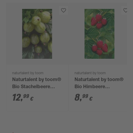
naturtalent by toom
naturtalent by toom
Naturtalent by toom®
Naturtalent by toom®
Bio Stachelbeere
Bio Himbeere
'Hinnonmäki gelb',
'Autumn Bliss', Busch
12
,
8
,
99
99
€
€
Busch 19 cm Topf
14 cm Topf