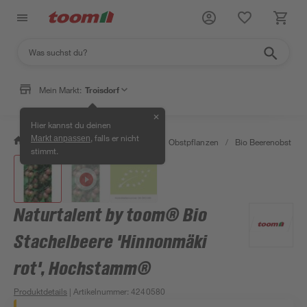
Mein Markt:
Troisdorf
✕
Hier kannst du deinen
, falls er nicht
Markt anpassen
/
Garten & Freizeit
/
Pflanzen
/
Obstpflanzen
/
Bio Beerenobst
/
stimmt.
Naturtalent by toom® Bio
Stachelbeere 'Hinnonmäki
rot', Hochstamm®
Produktdetails
| Artikelnummer
:
4240580