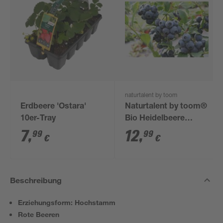
naturtalent by toom
Erdbeere 'Ostara'
Naturtalent by toom®
10er-Tray
Bio Heidelbeere
'Bluecorp', Busch 19
7
,
12
,
99
99
€
€
cm Topf
Beschreibung
Erziehungsform: Hochstamm
Rote Beeren