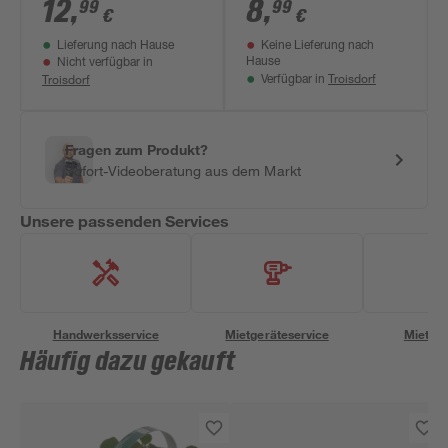
Stachelbeere
Himbeere 'Autumn
12
,
8
,
99
99
€
€
'Hinnonmäki gelb',
Bliss', Busch 14 cm
Lieferung nach Hause
Keine Lieferung nach
Busch 19 cm Topf
Topf
Hause
Nicht verfügbar in
Troisdorf
Troisdorf
Verfügbar in
Fragen zum Produkt?
Sofort-Videoberatung aus dem Markt
Unsere passenden Services
Handwerksservice
Mietgeräteservice
Miettra
Häufig dazu gekauft