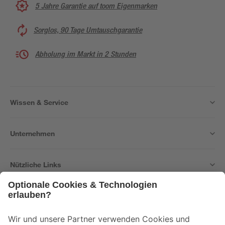
5 Jahre Garantie auf toom Eigenmarken
Sorglos, 90 Tage Umtauschgarantie
Abholung im Markt in 2 Stunden
Wissen & Service
Unternehmen
Nützliche Links
Bleib auf dem Laufenden mit unserem Newsletter
Der toom Newsletter: Keine Angebote und Aktionen mehr verpassen!