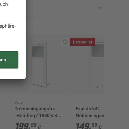
Bestseller
Roro
Nebeneingangstür
Kunststoff-
'Hamburg' 1980 x 880
Nebeneingangstür
mm DIN rechts
'BAZ 682' 98 x 198 cm
199
,
149
,
99
99
€
€