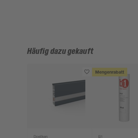
Häufig dazu gekauft
Mengenrabatt
Doellken
B1