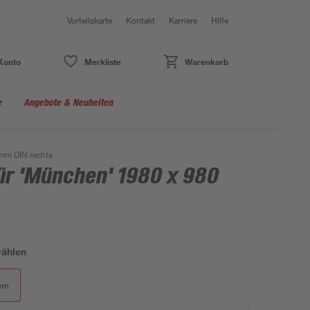
Vorteilskarte
Kontakt
Karriere
Hilfe
Konto
Merkliste
Warenkorb
e
Angebote & Neuheiten
mm DIN rechts
r 'München' 1980 x 980
wählen
 mm