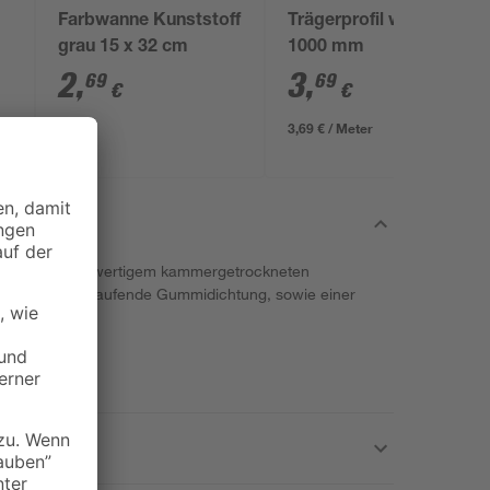
Farbwanne Kunststoff
Trägerprofil weiß
grau 15 x 32 cm
1000 mm
2
,
3
,
69
69
€
€
3,69 € / Meter
stür aus hochwertigem kammergetrockneten
stürbänder, umlaufende Gummidichtung, sowie einer