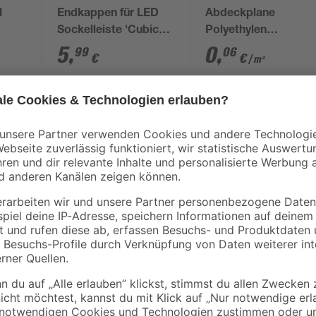
l
Endkappen für LED
Abdeckplane
Sockelleiste 'Cubica
Polyethylen
LS 80' anthrazit, 2
transparent 4 x 5 m
5
,
0
,
99
06
€
€
/ m²
Stück
1,29 € / Pack
Diese hochwertige Nebeneingang
Fichtenholz verfügt über Qualität
stabilen Bodenschiene