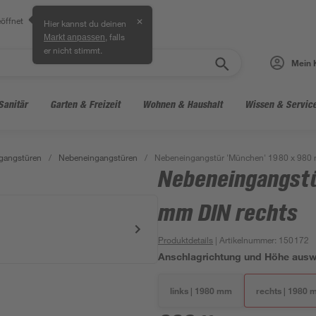
öffnet
✕
Hier kannst du deinen
, falls
Markt anpassen
er nicht stimmt.
Mein 
Sanitär
Garten & Freizeit
Wohnen & Haushalt
Wissen & Servic
gangstüren
/
Nebeneingangstüren
/
Nebeneingangstür 'München' 1980 x 980 
Nebeneingangstü
mm DIN rechts
Produktdetails
| Artikelnummer
:
150172
Anschlagrichtung und Höhe aus
links | 1980 mm
rechts | 1980