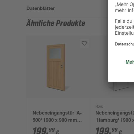
Datenblätter
Ähnliche Produkte
Roro
Nebeneingangstür 'A-
Nebeneingangst
500' 1980 x 980 mm
'Hamburg' 1980 
DIN rechts
mm DIN links
199
,
199
,
99
99
€
€