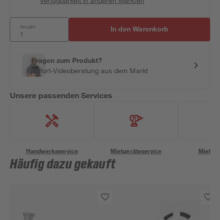
Verfügbarkeit in anderen Märkten
Anzahl:
In den Warenkorb
Fragen zum Produkt?
Sofort-Videoberatung aus dem Markt
Unsere passenden Services
Handwerksservice
Mietgeräteservice
Miettra
Häufig dazu gekauft