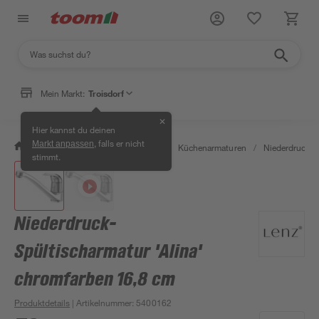
Mein Markt:
Troisdorf
✕
Hier kannst du deinen
, falls er nicht
Markt anpassen
/
Wohnen & Haushalt
/
Küche
/
Küchenarmaturen
/
Niederdruckar
stimmt.
Niederdruck-
Spültischarmatur 'Alina'
chromfarben 16,8 cm
Produktdetails
| Artikelnummer
:
5400162