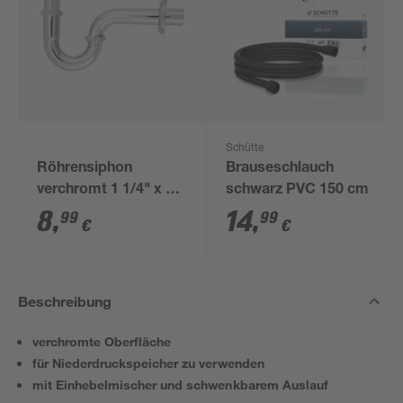
Schütte
Röhrensiphon
Brauseschlauch
verchromt 1 1/4" x 32
schwarz PVC 150 cm
mm
8
,
14
,
99
99
€
€
Beschreibung
verchromte Oberfläche
für Niederdruckspeicher zu verwenden
mit Einhebelmischer und schwenkbarem Auslauf