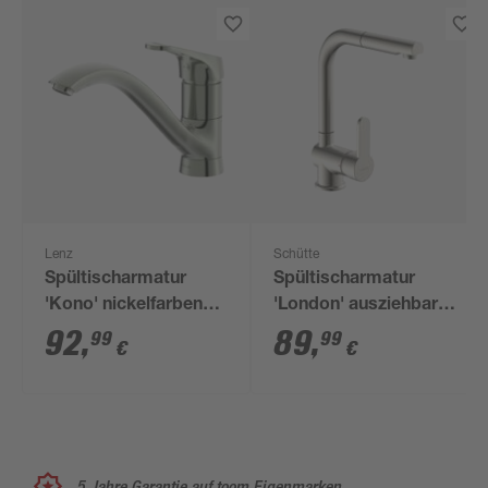
Lenz
Schütte
Spültischarmatur
Spültischarmatur
'Kono' nickelfarben
'London' ausziehbar
16,7 cm
edelstahlfarben
92
,
89
,
99
99
€
€
5 Jahre Garantie auf toom Eigenmarken