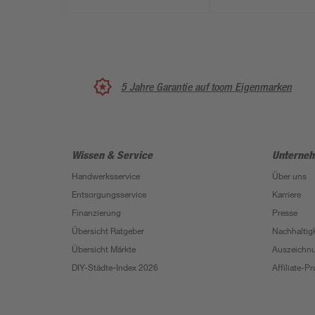
5 Jahre Garantie auf toom Eigenmarken
Wissen & Service
Unterne
Handwerksservice
Über uns
Entsorgungsservice
Karriere
Finanzierung
Presse
Übersicht Ratgeber
Nachhaltigk
Übersicht Märkte
Auszeichn
DIY-Städte-Index 2026
Affiliate-