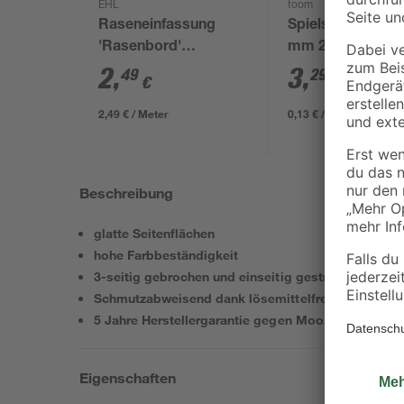
EHL
toom
Raseneinfassung
Spielsand beige 
'Rasenbord'
mm 25 kg
beidseitig abgerundet
2
,
3
,
49
29
€
€
5 x 25 x 100 cm grau
2,49 € / Meter
0,13 € / Kilogramm
Beschreibung
glatte Seitenflächen
hohe Farbbeständigkeit
3-seitig gebrochen und einseitig gestrahlt
Schmutzabweisend dank lösemittelfreier Beschich
5 Jahre Herstellergarantie gegen Moosanhaftung b
Eigenschaften