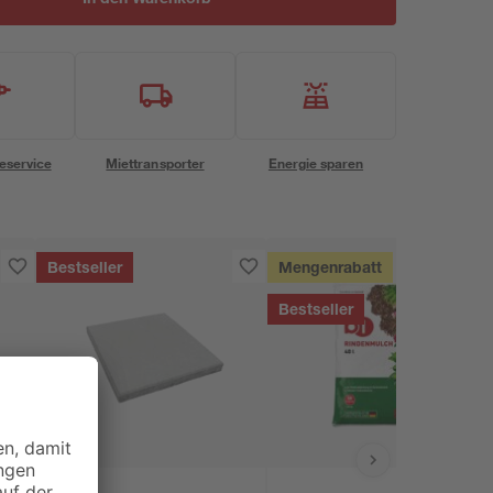
eservice
Miettransporter
Energie sparen
Bestseller
Mengenrabatt
Bestseller