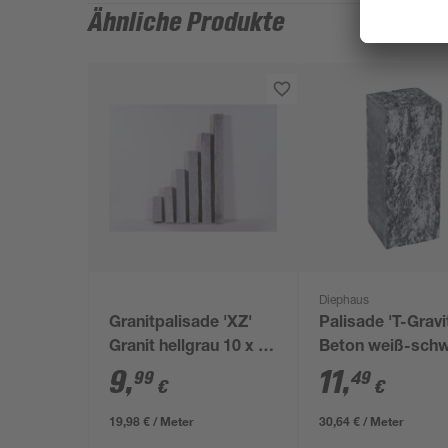
Ähnliche Produkte
Diephaus
Granitpalisade 'XZ'
Palisade 'T-Gravi
Granit hellgrau 10 x 10
Beton weiß-sch
x 50 cm
15 x 37,5 x 12,5 
9
,
11
,
99
49
€
€
19,98 € / Meter
30,64 € / Meter