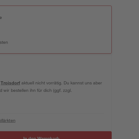
e
n
sten
t
Troisdorf
aktuell nicht vorrätig. Du kannst uns aber
wir bestellen ihn für dich (ggf. zzgl.
 Märkten
In den Warenkorb