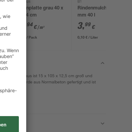
Diephaus
B1
x
Betonplatte grau 40 x
Rindenmulch 0-40
40 x 4 cm
mm 40 l
14
,
3
,
94
99
€
€
/ m²
2,39 € / Pack
0,10 € / Liter
ity' von Diephaus ist 15 x 105 x 12,5 cm groß und
 Optik. Sie wurde aus Normalbeton gefertigt und ist
nglebig.