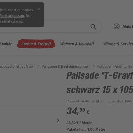
✕
ier kannst du deinen
, falls
Markt anpassen
r nicht stimmt.
Mein 
Sanitär
Garten & Freizeit
Wohnen & Haushalt
Wissen & Servic
enbaustoffe aus Stein
/
Palisaden & Beeteinfassungen
/
Palisade 'T-Gravity' B
Palisade 'T-Grav
schwarz 15 x 105
Produktdetails
| Artikelnummer
:
4340665
34
,
99
€
33,32 € / Meter
Paketinhalt:
1,05 Meter