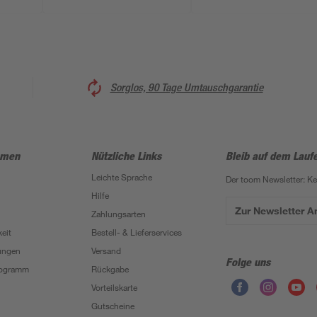
Sorglos, 90 Tage Umtauschgarantie
hmen
Nützliche Links
Bleib auf dem Lauf
Leichte Sprache
Der toom Newsletter: K
Hilfe
Zur Newsletter 
Zahlungsarten
eit
Bestell- & Lieferservices
ungen
Versand
Folge uns
Programm
Rückgabe
Vorteilskarte
Gutscheine