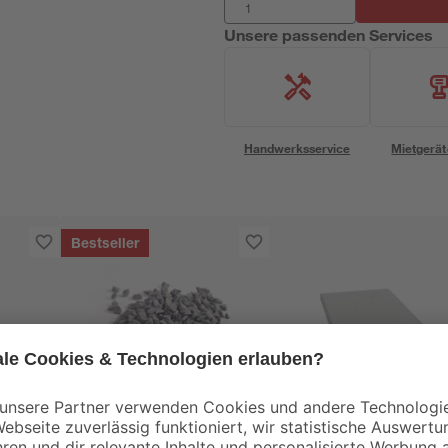
Unsere passenden Services
Handwerksservice
Mietgerät
Bestseller