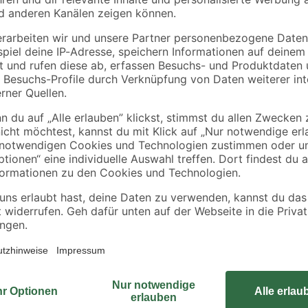
toom
Diephaus
0-2
Basaltsplitt anthrazit
Betonplatte grau 50 
2/5 mm 25 kg
50 x 4 cm
6
,
14
,
99
36
€
€
/ m²
0,28 € / Kilogramm
3,59 € / Pack
Die Palisade aus der Serie 'T-Grav
besticht durch ihre weiß-schwarze
deswegen besonders stabil und la
tung
ei regelmäßiger Pflege