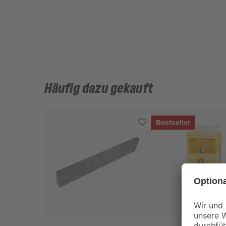
Häufig dazu gekauft
Bestseller