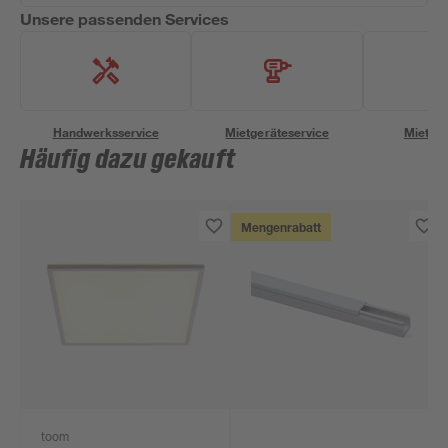
Unsere passenden Services
Handwerksservice
Mietgeräteservice
Miettra
Häufig dazu gekauft
Mengenrabatt
toom