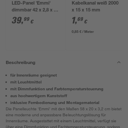
LED-Panel 'Emmi'
Kabelkanal weiß 2000
dimmbar 42 x 2,8 x 42
x 15 x 15 mm
cm
39
,
1
,
99
69
€
€
0,85 € / Meter
Beschreibung
für Innenräume geeignet
mit Leuchtmittel
mit Dimmfunktion und Farbtemperatursteuerung
aus hochwertigem Kunststoff
inklusive Fernbedienung und Montagematerial
Die Panelleuchte 'Emmi' mit den Maßen 58 x 20 x 3,2 cm bietet
eine moderne und anpassbare Beleuchtungslösung für
Innenräume. Ausgestattet mit einem Leuchtmittel, verfügt sie
über eine Dimmfunktion und Farbtemperatursteuerung, sodass