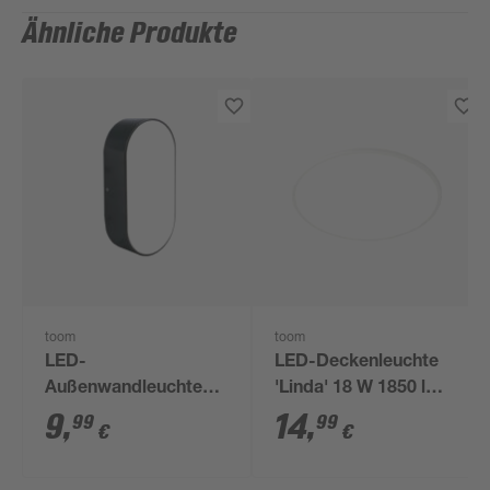
Ähnliche Produkte
toom
toom
LED-
LED-Deckenleuchte
Außenwandleuchte
'Linda' 18 W 1850 lm
'Istanbul' 10 W
warmweiß Ø 33 x 5,6
9
,
14
,
99
99
€
€
neutralweiß IP 44 5,6
cm
x 20 cm