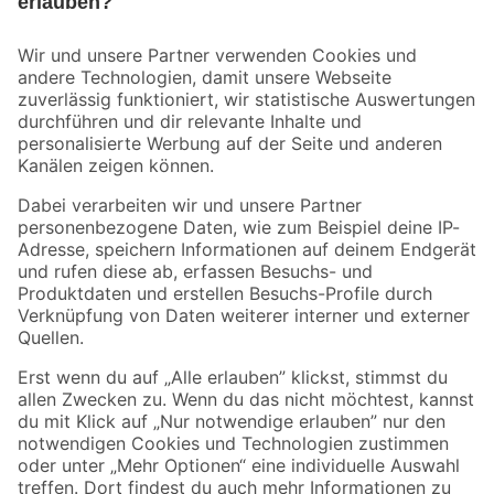
Bleib auf dem Laufenden mit unserem Newsletter
Der toom Newsletter: Keine Angebote und Aktionen mehr verpassen!
Zur Newsletter Anmeldung
Folge uns
Zahlungsarten
Versandarten
Sicher einkaufen
Jetzt die toom-App herunterladen