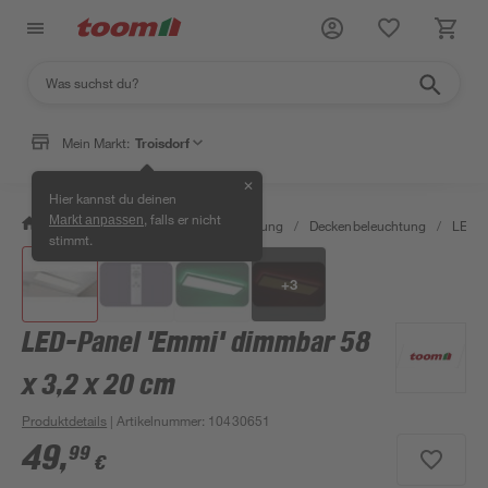
Mein Markt:
Troisdorf
✕
Hier kannst du deinen
, falls er nicht
Markt anpassen
/
Wohnen & Haushalt
/
Beleuchtung
/
Deckenbeleuchtung
/
LED-P
stimmt.
+
3
LED-Panel 'Emmi' dimmbar 58
x 3,2 x 20 cm
Produktdetails
| Artikelnummer
:
10430651
49
,
99
€