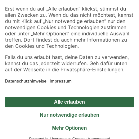
Sicher einkaufen
Jetzt die toom-App herunterladen
Alle Preisangaben in EUR inkl. gesetzl. MwSt.. Die dargestellten Angebote sind unter
Umständen nicht in allen Märkten verfügbar. Die angegebenen Verfügbarkeiten beziehen
sich auf den unter "Mein Markt" ausgewählten toom Baumarkt. Alle Angebote und
Produkte nur solange der Vorrat reicht.
*Paketversand ab 59 € versandkostenfrei, gilt nicht für Artikel mit Speditionsversand, hier
fallen zusätzliche Versandkosten an.
Datenschutz
Privatsphäre
Impressum
AGB
Nutzungsbedingungen
Widerrufsrecht
Vertrag widerrufen
Barrierefreiheit
© 2026 toom Baumarkt GmbH