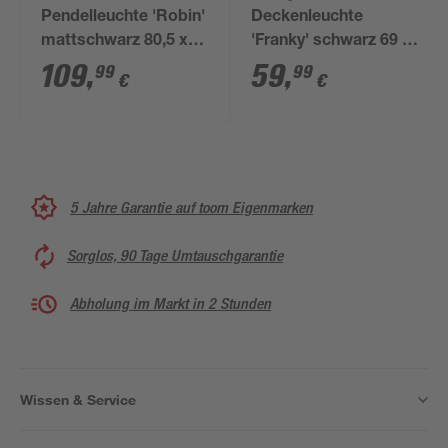
Pendelleuchte 'Robin'
Deckenleuchte
mattschwarz 80,5 x
'Franky' schwarz 69 x
150 x 10 cm
120 x 6 cm
109
,
59
,
99
99
€
€
5 Jahre Garantie auf toom Eigenmarken
Sorglos, 90 Tage Umtauschgarantie
Abholung im Markt in 2 Stunden
Wissen & Service