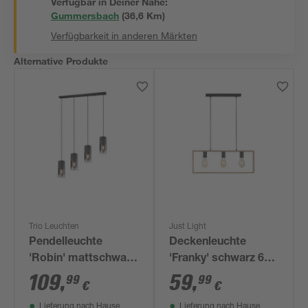
Verfügbar in Deiner Nähe:
Gummersbach
(
36,6
 Km)
Verfügbarkeit in anderen Märkten
Alternative Produkte
Trio Leuchten
Just Light
Pendelleuchte
Deckenleuchte
'Robin' mattschwarz
'Franky' schwarz 69
80,5 x 150 x 10 cm
x 120 x 6 cm
109
,
59
,
99
99
€
€
Lieferung nach Hause
Lieferung nach Hause