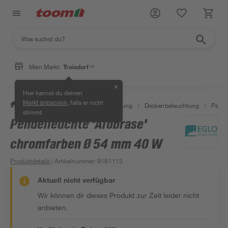
Mein Markt:
Troisdorf
✕
Hier kannst du deinen
, falls er nicht
Markt anpassen
/
Wohnen & Haushalt
/
Beleuchtung
/
Deckenbeleuchtung
/
Pende
stimmt.
Pendelleuchte 'Alobrase'
chromfarben Ø 54 mm 40 W
Produktdetails
| Artikelnummer
:
9181113
Aktuell nicht verfügbar
Wir können dir dieses Produkt zur Zeit leider nicht
anbieten.