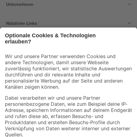
Unternehmen
Nützliche Links
Bleib auf dem Laufenden mit unserem Newsletter
Der toom Newsletter: Keine Angebote und Aktionen mehr verpassen!
Zur Newsletter Anmeldung
Folge uns
Zahlungsarten
Versandarten