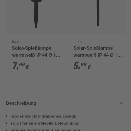
toom
toom
Solar-Spießlampe
Solar-Spießlampe
warmweiß IP 44 Ø 15
warmweiß IP 44 Ø 10
x 44 cm
x 39 cm
7
,
5
,
99
99
€
€
Beschreibung
modernes chromfarbenes Design
sorgt für eine stilvolle Beleuchtung
organisch geformter Lampenschirm