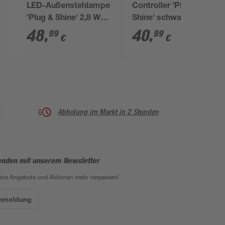
LED-Außenstehlampe
Controller 'Plug &
'Plug & Shine' 2,8 W
Shine' schwarz
x
160 lm warmweiß IP
48
,
40
,
99
99
€
€
67 Ø 20 cm
Abholung im Markt in 2 Stunden
enden mit unserem Newsletter
eine Angebote und Aktionen mehr verpassen!
Anmeldung