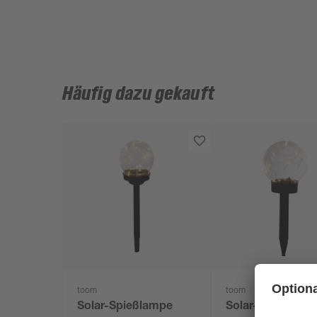
Häufig dazu gekauft
toom
toom
Solar-Spießlampe
Solar-Spießlamp