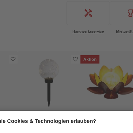
Handwerksservice
Mietgerät
Aktion
toom
toom
e
Solar-Spießlampe
Solar-