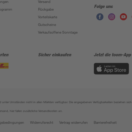
ungen
Versand
Folge uns
Programm
Rückgabe
Vorteilskarte
Gutscheine
Verkaufsoffene Sonntage
rten
Sicher einkaufen
Jetzt die toom-App
sind unter Umständen nicht in allen Märkten verfügbar. Die angegebenen Verfügbarkeiten beziehen s
ersand, hier fallen zusätzliche Versandkosten an.
gsbedingungen
Widerrufsrecht
Vertrag widerrufen
Barrierefreiheit