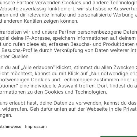
Ø 15
warmweiß IP 44 Ø 20
Außentischlampe
x 54,5 cm
warmweiß IP 44 Ø 2
12
,
9
,
99
99
€
€
x 11,5 cm
ne'