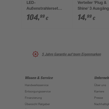
LED-
Verteiler 'Plug &
Außenstrahlerset
Shine' 3 Ausgän
'Plug & Shine' 18 W
schwarz
104
,
14
,
99
99
€
€
warmweiß IP 67 3
Stück
5 Jahre Garantie auf toom Eigenmarken
Wissen & Service
Unterne
Handwerksservice
Über uns
Entsorgungsservice
Karriere
Finanzierung
Presse
Übersicht Ratgeber
Nachhaltigk