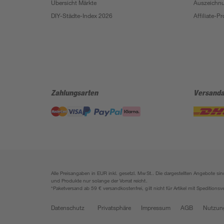
Übersicht Märkte
Auszeichn
DIY-Städte-Index 2026
Affiliate-
Zahlungsarten
Versanda
Alle Preisangaben in EUR inkl. gesetzl. MwSt.. Die dargestellten Angebote 
und Produkte nur solange der Vorrat reicht.
*Paketversand ab 59 € versandkostenfrei, gilt nicht für Artikel mit Speditionsv
Datenschutz
Privatsphäre
Impressum
AGB
Nutzun