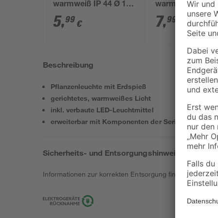
warmweiß IP 44 Ø 10
warmweiß IP 44 
x 39 cm
x 44 cm
5
,
7
,
99
99
€
€
Beschreibung
Pflanzenleuchte mit Erdspieß
gerichtetes, warmweißes Licht
inkl. verbaute LED-Leuchtmittel
erweiterbar mit Komponenten der Serie 'Plug & Shi
Sicherheits- und Entsorgungshinweise
Informationen zur korrekten Entsorgung findest du
hier
.