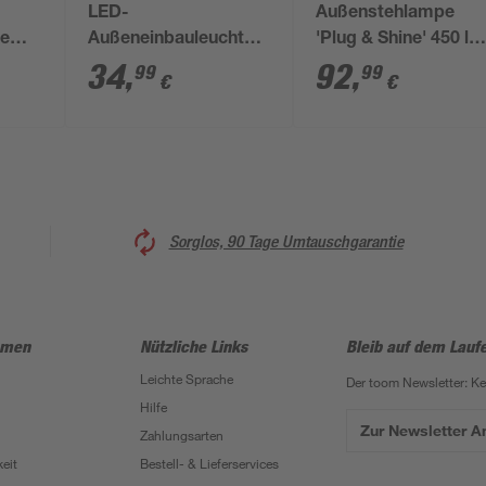
LED-
Außenstehlampe
ge
Außeneinbauleuchte
'Plug & Shine' 450 lm
'Plug & Shine'
warmweiß IP 65 4,7 
34
,
92
,
99
99
€
€
dimmbar 3,6 W 300
110,3 cm
lm warmweiß Ø 9,8
cm
Sorglos, 90 Tage Umtauschgarantie
hmen
Nützliche Links
Bleib auf dem Lauf
Leichte Sprache
Der toom Newsletter: K
Hilfe
Zur Newsletter 
Zahlungsarten
eit
Bestell- & Lieferservices