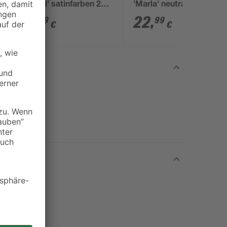
Profil' satinfarben 2
'Marla' neutralweiß IP
7
Stück
44 Ø 30 x 66 cm
4
,
22
,
19
99
€
€