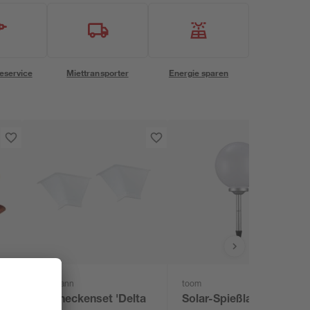
eservice
Miettransporter
Energie sparen
Paulmann
toom
Inneneckenset 'Delta
Solar-Spießlampe