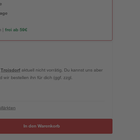
e
tage
 |
frei ab 59€
t
Troisdorf
aktuell nicht vorrätig. Du kannst uns aber
wir bestellen ihn für dich (ggf. zzgl.
 Märkten
In den Warenkorb