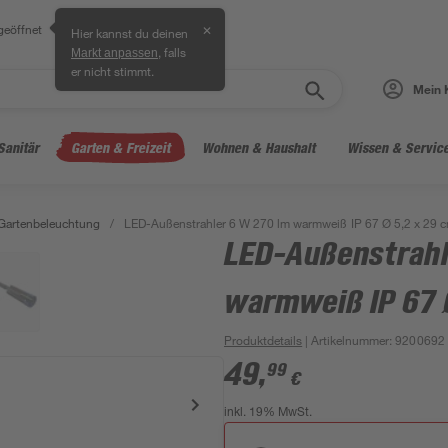
geöffnet
✕
Hier kannst du deinen
, falls
Markt anpassen
er nicht stimmt.
Mein 
Sanitär
Garten & Freizeit
Wohnen & Haushalt
Wissen & Servic
Gartenbeleuchtung
/
LED-Außenstrahler 6 W 270 lm warmweiß IP 67 Ø 5,2 x 29 
LED-Außenstrahl
warmweiß IP 67 
Produktdetails
| Artikelnummer
:
9200692
49
,
99
€
inkl. 19% MwSt.