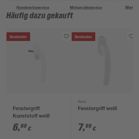
Handwerksservice
Mietgeräteservice
Miettra
Häufig dazu gekauft
Bestseller
Bestseller
Roro
Fenstergriff
Fenstergriff weiß
Kunststoff weiß
6
,
7
,
99
99
€
€