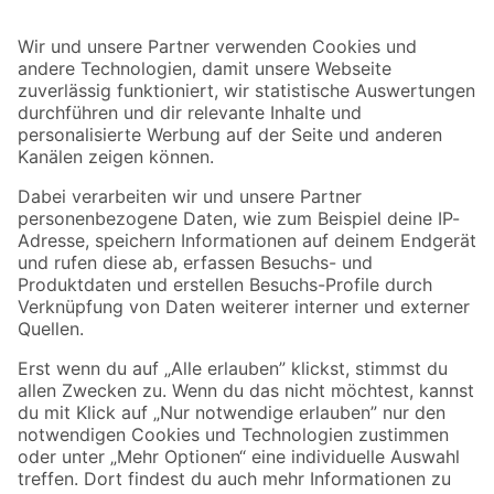
Bleib auf dem Laufenden mit unserem Newsletter
Der toom Newsletter: Keine Angebote und Aktionen mehr verpassen!
Zur Newsletter Anmeldung
Folge uns
Zahlungsarten
Versandarten
Sicher einkaufen
Jetzt die toom-App herunterladen