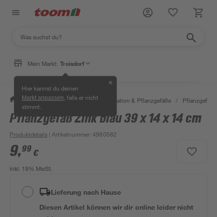
Mein Markt:
Troisdorf
✕
Hier kannst du deinen
, falls er nicht
Markt anpassen
/
Garten & Freizeit
/
Gartendekoration & Pflanzgefäße
/
Pflanzgefäße
stimmt.
Pflanzgefäß Zink blau 39 x 14 x 14 cm
Produktdetails
| Artikelnummer
:
4980582
9
,
99
€
inkl. 19% MwSt.
Lieferung nach Hause
Diesen Artikel können wir dir online leider nicht