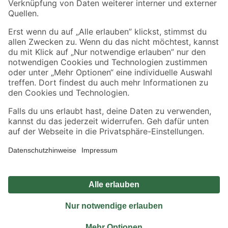
Sicher einkaufen
Jetzt die toom-App herunterladen
Alle Preisangaben in EUR inkl. gesetzl. MwSt.. Die dargestellten Angebote sind unter
Umständen nicht in allen Märkten verfügbar. Die angegebenen Verfügbarkeiten beziehen
sich auf den unter "Mein Markt" ausgewählten toom Baumarkt. Alle Angebote und
Produkte nur solange der Vorrat reicht.
*Paketversand ab 59 € versandkostenfrei, gilt nicht für Artikel mit Speditionsversand, hier
fallen zusätzliche Versandkosten an.
Datenschutz
Privatsphäre
Impressum
AGB
Nutzungsbedingungen
Widerrufsrecht
Vertrag widerrufen
Barrierefreiheit