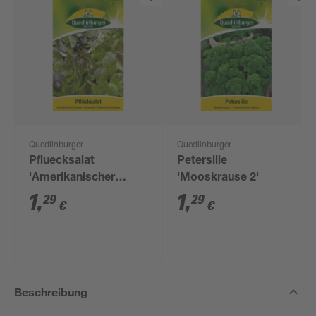
Quedlinburger
Quedlinburger
Pfluecksalat
Petersilie
'Amerikanischer
'Mooskrause 2'
brauner'
1
,
1
,
29
29
€
€
Beschreibung