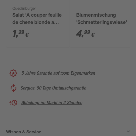
Quedlinburger
Salat 'A couper feuille
Blumenmischung
de chene blonde a
'Schmetterlingswiese'
graine noire'
1
,
4
,
29
99
€
€
5 Jahre Garantie auf toom Eigenmarken
Sorglos, 90 Tage Umtauschgarantie
Abholung im Markt in 2 Stunden
Wissen & Service