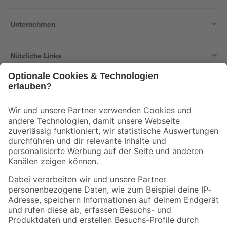
Unternehmen
Nützliche Links
Bleib auf dem Laufenden mit unserem Newsletter
Der toom Newsletter: Keine Angebote und Aktionen mehr verpassen!
Zur Newsletter Anmeldung
Folge uns
Zahlungsarten
Versandarten