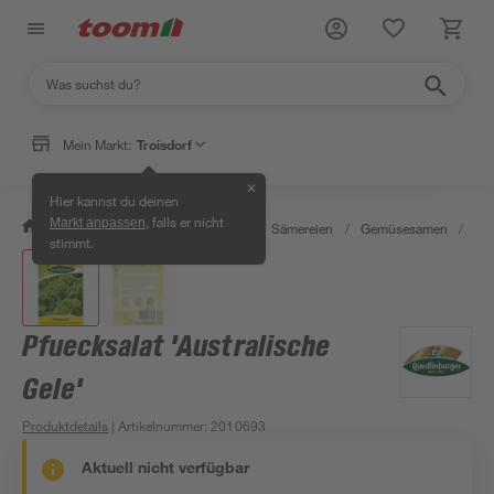
Mein Markt:
Troisdorf
✕
Hier kannst du deinen
, falls er nicht
Markt anpassen
/
Garten & Freizeit
/
Pflanzen
/
Sämereien
/
Gemüsesamen
/
Pfu
stimmt.
Pfuecksalat 'Australische
Gele'
Produktdetails
| Artikelnummer
:
2010693
Aktuell nicht verfügbar