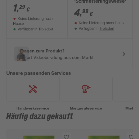
'Schmetterlingswiese'
blonde a graine
1
,
29
€
4
,
99
noire'
€
Keine Lieferung nach
Keine Lieferung nach Hause
Hause
Troisdorf
Troisdorf
Verfügbar in
Verfügbar in
Fragen zum Produkt?
Sofort-Videoberatung aus dem Markt
Unsere passenden Services
Handwerksservice
Mietgeräteservice
Miettra
Häufig dazu gekauft