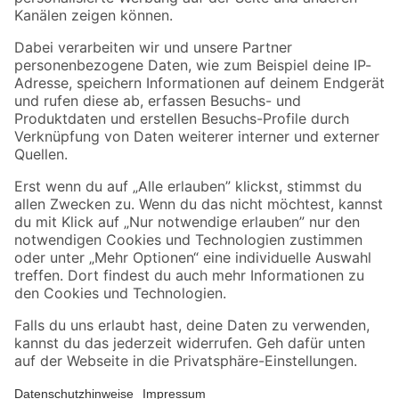
Folge uns
Zahlungsarten
Versandarten
Sicher einkaufen
Jetzt die toom-App herunterladen
Alle Preisangaben in EUR inkl. gesetzl. MwSt.. Die dargestellten Angebote sind unter
Umständen nicht in allen Märkten verfügbar. Die angegebenen Verfügbarkeiten beziehen
sich auf den unter "Mein Markt" ausgewählten toom Baumarkt. Alle Angebote und
Produkte nur solange der Vorrat reicht.