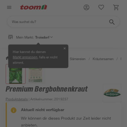
Mein Markt:
Troisdorf
✕
Hier kannst du deinen
, falls er nicht
Markt anpassen
/
Garten & Freizeit
/
Pflanzen
/
Sämereien
/
Kräutersamen
/
Pre
stimmt.
Premium Bergbohnenkraut
Produktdetails
| Artikelnummer
:
2019237
Aktuell nicht verfügbar
Wir können dir dieses Produkt zur Zeit leider nicht
anbieten.