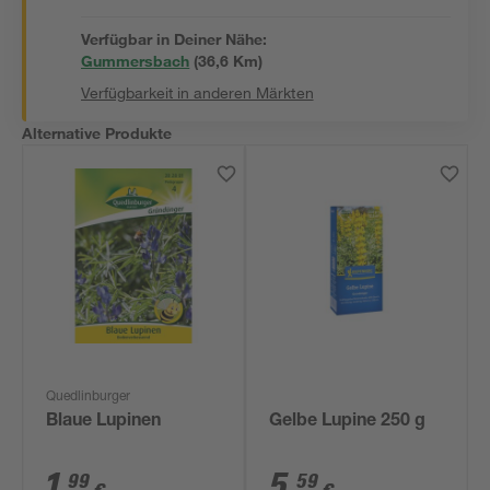
Verfügbar in Deiner Nähe:
Gummersbach
(
36,6
 Km)
Verfügbarkeit in anderen Märkten
Alternative Produkte
Quedlinburger
Blaue Lupinen
Gelbe Lupine 250 g
1
,
5
,
99
59