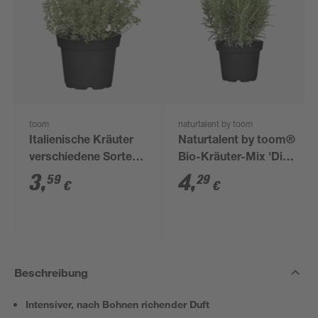
toom
naturtalent by toom
Italienische Kräuter
Naturtalent by toom®
verschiedene Sorten
Bio-Kräuter-Mix 'Dip'
14 cm Topf
12 cm Topf
3
,
4
,
59
29
€
€
Beschreibung
Intensiver, nach Bohnen richender Duft