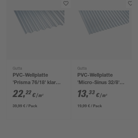
Gutta
Gutta
PVC-Wellplatte
PVC-Wellplatte
'Prisma 76/18' klar
'Micro-Sinus 32/8'
200 x 90 x 0,25 cm
klar 200 x 75 x 0,07
22
,
13
,
22
33
€
€
/ m²
/ m²
cm
39,99 € / Pack
19,99 € / Pack