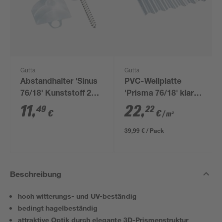
Gutta
Gutta
Abstandhalter 'Sinus
PVC-Wellplatte
76/18' Kunststoff 20
'Prisma 76/18' klar
Stück, inklusive V2A
200 x 90 x 0,25 cm
11
,
22
,
49
22
€
€
/ m²
Schrauben
39,99 € / Pack
Beschreibung
hoch witterungs- und UV-beständig
bedingt hagelbeständig
attraktive Optik durch elegante 3D-Prismenstruktur