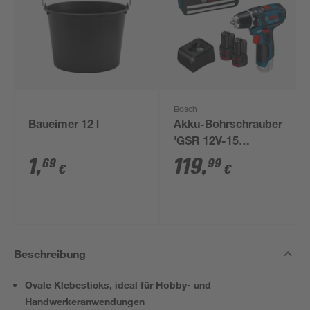
Bosch
Baueimer 12 l
Akku-Bohrschrauber
'GSR 12V-15
Professional' mit 2
1
,
119
,
69
99
€
€
Akkus, Tasche und
Zubehörset
Beschreibung
Ovale Klebesticks, ideal für Hobby- und
Handwerkeranwendungen