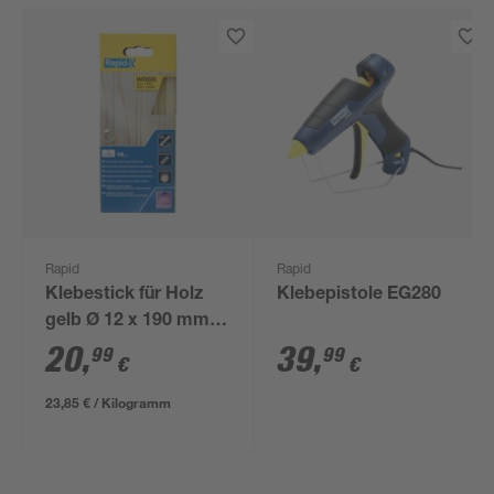
Rapid
Rapid
Klebestick für Holz
Klebepistole EG280
gelb Ø 12 x 190 mm
48 Stück
20
,
39
,
99
99
€
€
23,85 € / Kilogramm