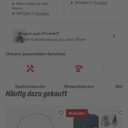
Troisdorf
Verfügbar in
Keine Lieferung nach
Hause
Troisdorf
Verfügbar in
Fragen zum Produkt?
Sofort-Videoberatung aus dem Markt
Unsere passenden Services
Handwerksservice
Mietgeräteservice
Miettra
Häufig dazu gekauft
Bestseller