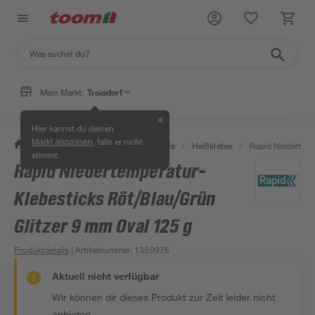
Mein Markt:
Troisdorf
✕
Hier kannst du deinen
, falls er nicht
Markt anpassen
/
Bauen & Renovieren
/
Klebstoffe
/
Heißkleber
/
Rapid Niedertemp
stimmt.
Rapid Niedertemperatur-
Klebesticks Röt/Blau/Grün
Glitzer 9 mm Oval 125 g
Produktdetails
| Artikelnummer
:
1350976
Aktuell nicht verfügbar
Wir können dir dieses Produkt zur Zeit leider nicht
anbieten.