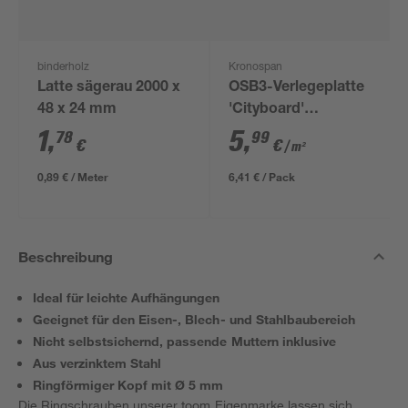
binderholz
Kronospan
Latte sägerau 2000 x
OSB3-Verlegeplatte
48 x 24 mm
'Cityboard'
ungeschliffen 1690 x
1
,
5
,
78
99
€
€
/ m²
634 x 12 mm
0,89 € / Meter
6,41 € / Pack
Beschreibung
Ideal für leichte Aufhängungen
Geeignet für den Eisen-, Blech- und Stahlbaubereich
Nicht selbstsichernd, passende Muttern inklusive
Aus verzinktem Stahl
Ringförmiger Kopf mit Ø 5 mm
Die Ringschrauben unserer toom Eigenmarke lassen sich