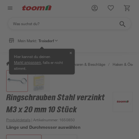
Mein Markt:
Troisdorf
✕
Hier kannst du deinen
, falls er nicht
Markt anpassen
/
Werkstatt & Maschinen
/
Eisenwaren & Beschläge
/
Haken & Ösen
stimmt.
Ringschrauben Stahl verzinkt
M3 x 20 mm 10 Stück
Produktdetails
| Artikelnummer
:
1650850
Länge und Durchmesser auswählen