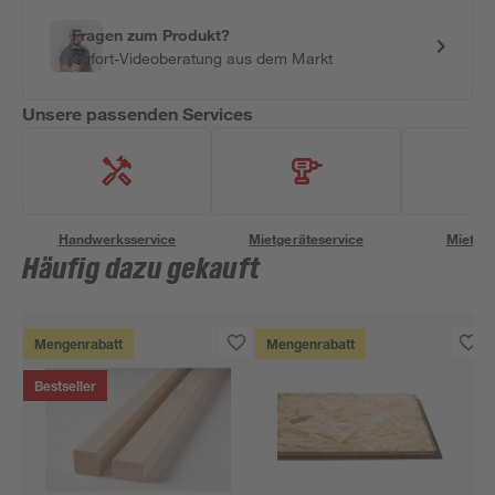
Fragen zum Produkt?
Sofort-Videoberatung aus dem Markt
Unsere passenden Services
Handwerksservice
Mietgeräteservice
Miettra
Häufig dazu gekauft
Mengenrabatt
Mengenrabatt
Bestseller