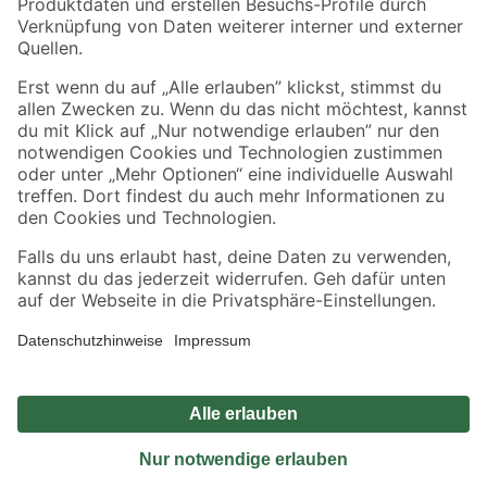
Sicher einkaufen
Jetzt die toom-App herunterladen
Alle Preisangaben in EUR inkl. gesetzl. MwSt.. Die dargestellten Angebote sind unter
Umständen nicht in allen Märkten verfügbar. Die angegebenen Verfügbarkeiten beziehen
sich auf den unter "Mein Markt" ausgewählten toom Baumarkt. Alle Angebote und
Produkte nur solange der Vorrat reicht.
*Paketversand ab 59 € versandkostenfrei, gilt nicht für Artikel mit Speditionsversand, hier
fallen zusätzliche Versandkosten an.
Datenschutz
Privatsphäre
Impressum
AGB
Nutzungsbedingungen
Widerrufsrecht
Vertrag widerrufen
Barrierefreiheit