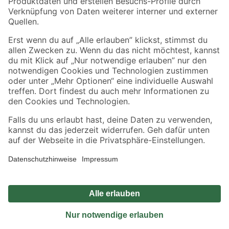
Sicher einkaufen
Jetzt die toom-App herunterladen
Alle Preisangaben in EUR inkl. gesetzl. MwSt.. Die dargestellten Angebote sind unter
Umständen nicht in allen Märkten verfügbar. Die angegebenen Verfügbarkeiten beziehen
sich auf den unter "Mein Markt" ausgewählten toom Baumarkt. Alle Angebote und
Produkte nur solange der Vorrat reicht.
*Paketversand ab 59 € versandkostenfrei, gilt nicht für Artikel mit Speditionsversand, hier
fallen zusätzliche Versandkosten an.
Datenschutz
Privatsphäre
Impressum
AGB
Nutzungsbedingungen
Widerrufsrecht
Vertrag widerrufen
Barrierefreiheit