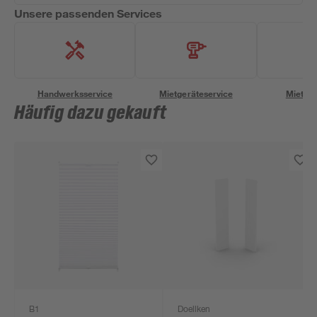
Unsere passenden Services
Handwerksservice
Mietgeräteservice
Miettra
Häufig dazu gekauft
B1
Doellken