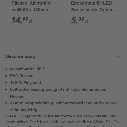
Plissee 'Klemmfix'
Endkappen für LED
weiß 50 x 130 cm
Sockelleiste 'Cubica
LS 80' weiß, 2 Stück
14
,
5
,
99
99
€
€
Beschreibung
waschbar bei 30 °
PVC Rücken
100 % Polyamid
Fußbodenheizung geeignet mit rutschhemmenden
Rücken
extrem strapazierfähig, schmutzabweisend und dadurch
sehr langlebig
Diese TÜV-geprüfte Sauberlaufmatte dient dem Abtreten Ihrer
schmutzigen Stiefel oder Schuhe bzw. der Ihrer Gäste. Der Flor