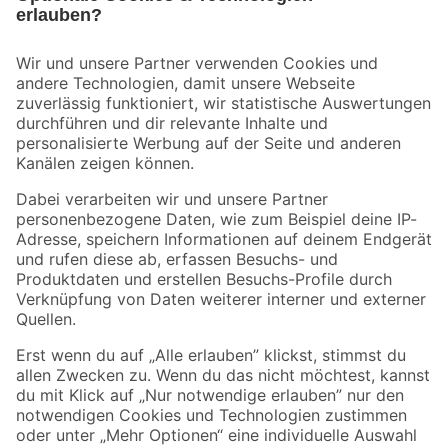
Bleib auf dem Laufenden mit unserem Newsletter
Der toom Newsletter: Keine Angebote und Aktionen mehr verpassen!
Zur Newsletter Anmeldung
Folge uns
Zahlungsarten
Versandarten
Sicher einkaufen
Jetzt die toom-App herunterladen