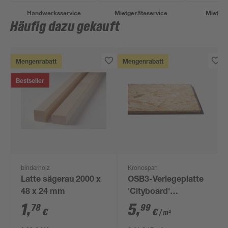
Handwerksservice
Mietgeräteservice
Miettra
Häufig dazu gekauft
Mengenrabatt
Mengenrabatt
Bestseller
binderholz
Kronospan
Latte sägerau 2000 x
OSB3-Verlegeplatte
48 x 24 mm
'Cityboard'
ungeschliffen 1690 x
1
,
5
,
78
99
€
€
/ m²
634 x 12 mm