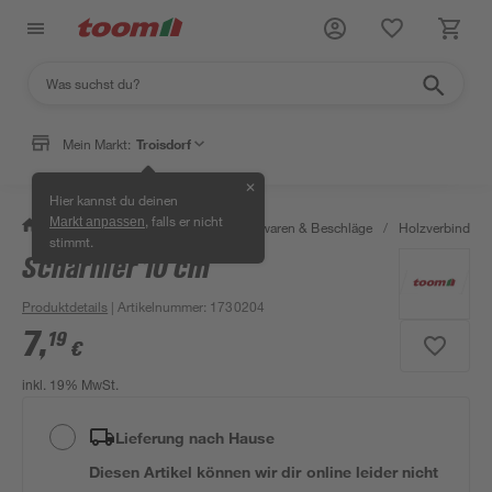
Mein Markt:
Troisdorf
✕
Hier kannst du deinen
, falls er nicht
Markt anpassen
/
Werkstatt & Maschinen
/
Eisenwaren & Beschläge
/
Holzverbinder 
stimmt.
Scharnier 10 cm
Produktdetails
| Artikelnummer
:
1730204
7
,
19
€
inkl. 19% MwSt.
Lieferung nach Hause
Diesen Artikel können wir dir online leider nicht