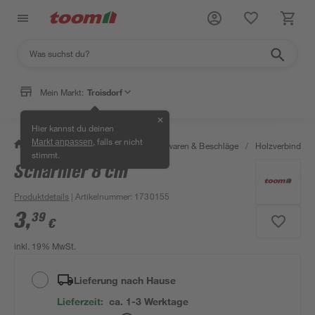
Mein Markt:
Troisdorf
✕
Hier kannst du deinen
, falls er nicht
Markt anpassen
/
Werkstatt & Maschinen
/
Eisenwaren & Beschläge
/
Holzverbinder 
stimmt.
Scharnier 8 cm
Produktdetails
| Artikelnummer
:
1730155
3
,
39
€
inkl. 19% MwSt.
Lieferung nach Hause
Lieferzeit:
ca. 1-3 Werktage