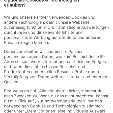
Bleib auf dem Laufenden mit unserem Newsletter
Der toom Newsletter: Keine Angebote und Aktionen mehr verpassen!
Zur Newsletter Anmeldung
Folge uns
Zahlungsarten
Versandarten
Sicher einkaufen
Jetzt die toom-App herunterladen