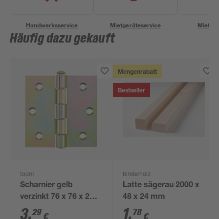
Handwerksservice
Mietgeräteservice
Miettra
Häufig dazu gekauft
Mengenrabatt
Bestseller
toom
binderholz
Scharnier gelb
Latte sägerau 2000 x
verzinkt 76 x 76 x 2
48 x 24 mm
mm
3
,
1
,
29
78
€
€