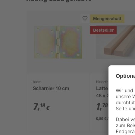
Mengenrabatt
Bestseller
toom
binderholz
Scharnier 10 cm
Latte sägerau 20
48 x 24 mm
7
,
1
,
19
78
€
€
0,89 € / Meter