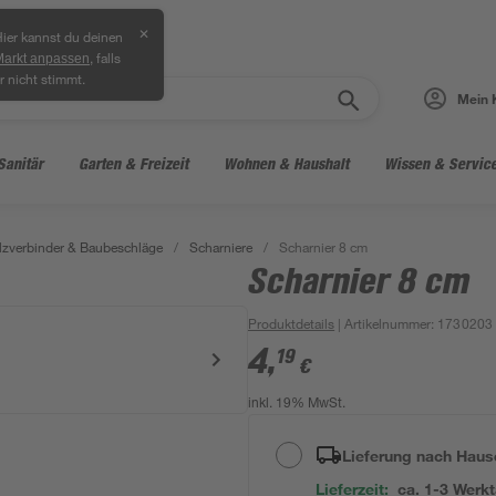
✕
ier kannst du deinen
, falls
Markt anpassen
r nicht stimmt.
Mein 
Sanitär
Garten & Freizeit
Wohnen & Haushalt
Wissen & Servic
lzverbinder & Baubeschläge
/
Scharniere
/
Scharnier 8 cm
Scharnier 8 cm
Produktdetails
| Artikelnummer
:
1730203
4
,
19
€
inkl. 19% MwSt.
Lieferung nach Haus
Lieferzeit:
ca. 1-3 Werk