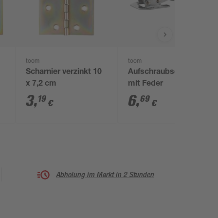
toom
toom
Scharnier verzinkt 10
Aufschraubscharnier
x 7,2 cm
mit Feder
3
,
6
,
19
69
€
€
Abholung im Markt in 2 Stunden