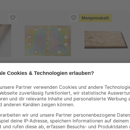
Mengenrabatt
toom
Kronospan
00 x
Scharnier 6 cm
OSB3-Verlegeplatte
'Cityboard'
ungeschliffen 1690 x
3
,
5
,
19
99
€
€
/ m²
634 x 12 mm
6,41 € / Pack