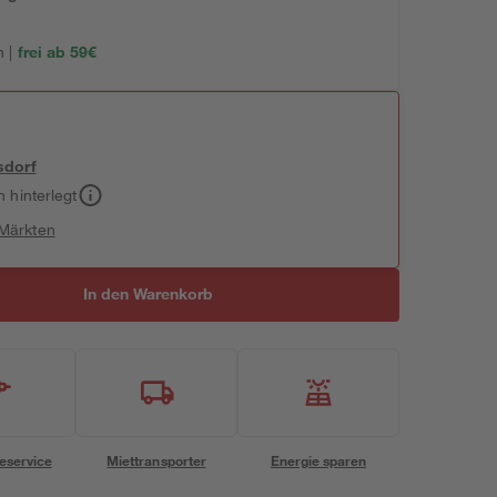
 |
frei ab 59€
sdorf
h hinterlegt
 Märkten
In den Warenkorb
eservice
Miettransporter
Energie sparen