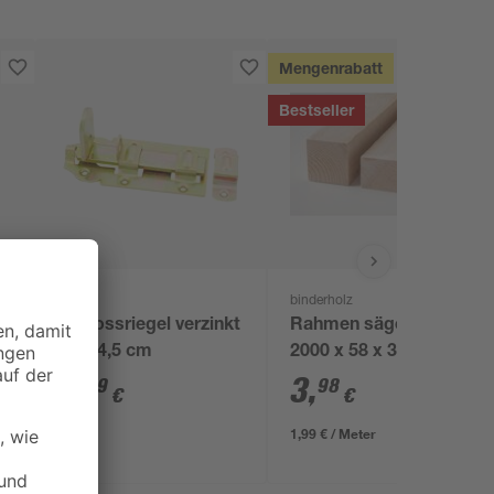
Mengenrabatt
Bestseller
toom
binderholz
Schlossriegel verzinkt
Rahmen sägerau
10 x 4,5 cm
2000 x 58 x 38 mm
6
,
3
,
59
98
€
€
1,99 € / Meter