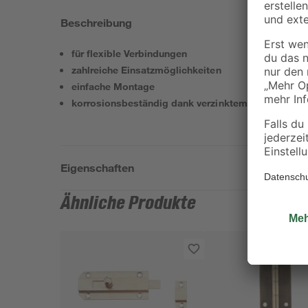
Beschreibung
für flexible Verbindungen
zahlreiche Einsatzmöglichkeiten
einfache Montage
korrosionsbeständig dank verzinktem Stahl
Eigenschaften
Ähnliche Produkte