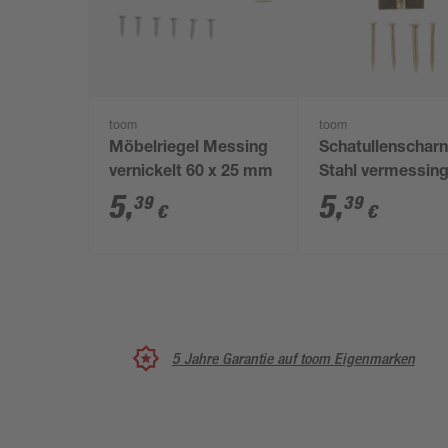
toom
toom
Möbelriegel Messing
Schatullenscharn
vernickelt 60 x 25 mm
Stahl vermessing
x 25 mm 4 Stück
5
,
5
,
39
39
€
€
5 Jahre Garantie auf toom Eigenmarken