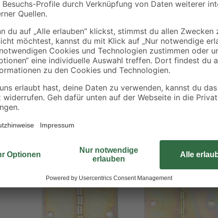
toom liefert mit dem Scharnier ei
Lösung für flexible Verbindungen 
Schrauben wird das Scharnier dir
Löcher sind konisch gearbeitet u
Schraubköpfe. Da das Scharnier au
grundlegend vor Korrosion geschüt