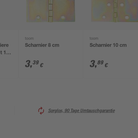
toom
toom
iere
Scharnier 8 cm
Scharnier 10 cm
t 12
3
,
3
,
39
89
€
€
Sorglos, 90 Tage Umtauschgarantie