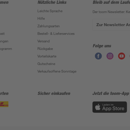
hmen
Nützliche Links
Bleib auf dem Lauf
Leichte Sprache
Der toom Newsletter: K
Hilfe
Zur Newsletter 
Zahlungsarten
eit
Bestell- & Lieferservices
ungen
Versand
Folge uns
Programm
Rückgabe
Vorteilskarte
Gutscheine
Verkaufsoffene Sonntage
rten
Sicher einkaufen
Jetzt die toom-App