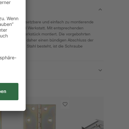
ne universal einsetzbare und einfach zu montierende
in Haushalt und Werkstatt. Mit entsprechenden
ekt auf dem Werkstück montiert. Die vorgebohrten
nd ermöglichen daher einen bündigen Abschluss der
s verzinktem Stahl besteht, ist die Schraube
zt.