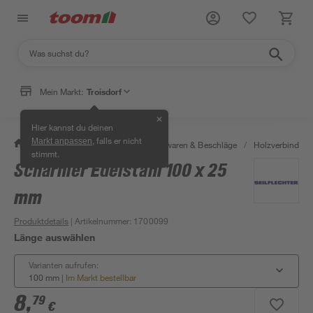
Mein Markt:
Troisdorf
✕
Hier kannst du deinen
, falls er nicht
Markt anpassen
/
Werkstatt & Maschinen
/
Eisenwaren & Beschläge
/
Holzverbinder 
stimmt.
Scharnier Edelstahl 100 x 25
mm
Produktdetails
| Artikelnummer
:
1700099
Länge auswählen
Varianten aufrufen:
100 mm
|
Im Markt bestellbar
8
,
79
€