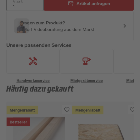
Anzahl:
Artikel anfragen
Fragen zum Produkt?
Sofort-Videoberatung aus dem Markt
Unsere passenden Services
Handwerksservice
Mietgeräteservice
Miettra
Häufig dazu gekauft
Mengenrabatt
Mengenrabatt
Bestseller