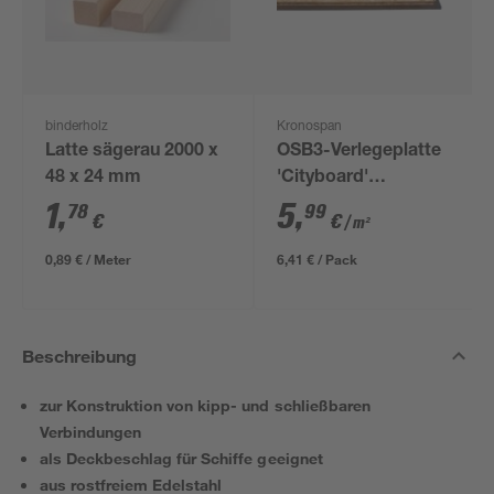
binderholz
Kronospan
Latte sägerau 2000 x
OSB3-Verlegeplatte
48 x 24 mm
'Cityboard'
ungeschliffen 1690 x
1
,
5
,
78
99
€
€
/ m²
634 x 12 mm
0,89 € / Meter
6,41 € / Pack
Beschreibung
zur Konstruktion von kipp- und schließbaren
Verbindungen
als Deckbeschlag für Schiffe geeignet
aus rostfreiem Edelstahl