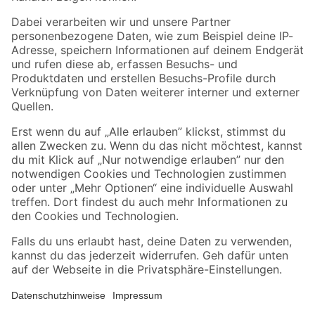
Folge uns
Zahlungsarten
Versandarten
Sicher einkaufen
Jetzt die toom-App herunterladen
Alle Preisangaben in EUR inkl. gesetzl. MwSt.. Die dargestellten Angebote sind unter
Umständen nicht in allen Märkten verfügbar. Die angegebenen Verfügbarkeiten beziehen
sich auf den unter "Mein Markt" ausgewählten toom Baumarkt. Alle Angebote und
Produkte nur solange der Vorrat reicht.
*Paketversand ab 59 € versandkostenfrei, gilt nicht für Artikel mit Speditionsversand, hier
fallen zusätzliche Versandkosten an.