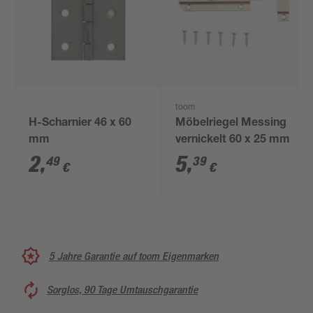
toom
H-Scharnier 46 x 60
Möbelriegel Messing
mm
vernickelt 60 x 25 mm
2
,
5
,
49
39
€
€
5 Jahre Garantie auf toom Eigenmarken
Sorglos, 90 Tage Umtauschgarantie