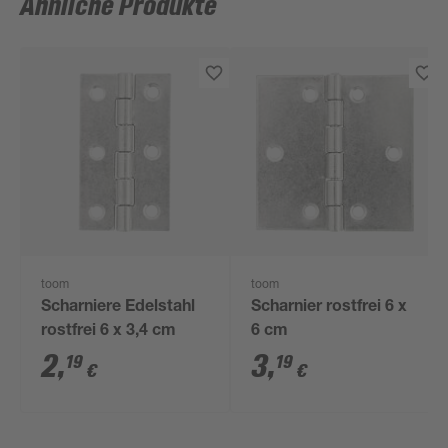
Ähnliche Produkte
toom
toom
Scharniere Edelstahl
Scharnier rostfrei 6 x
rostfrei 6 x 3,4 cm
6 cm
2
,
3
,
19
19
€
€