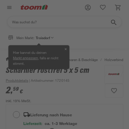
Mein Markt:
Troisdorf
✕
Hier kannst du deinen
, falls er nicht
Markt anpassen
/
Werkstatt & Maschinen
/
Eisenwaren & Beschläge
/
Holzverbinder 
stimmt.
Scharnier rostfrei 5 x 5 cm
Produktdetails
| Artikelnummer
:
1720145
2
,
59
€
inkl. 19% MwSt.
Lieferung nach Hause
Lieferzeit:
ca. 1-3 Werktage