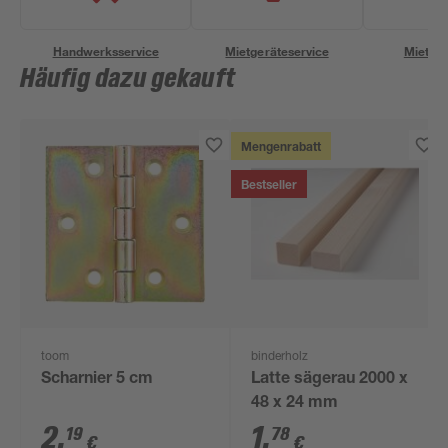
Handwerksservice
Mietgeräteservice
Miettra
Häufig dazu gekauft
Mengenrabatt
Bestseller
toom
binderholz
Scharnier 5 cm
Latte sägerau 2000 x
48 x 24 mm
2
,
1
,
19
78
€
€