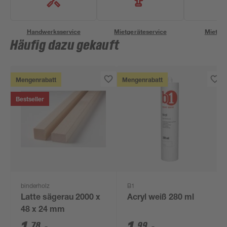
Handwerksservice
Mietgeräteservice
Miettra
Häufig dazu gekauft
Mengenrabatt
Mengenrabatt
Bestseller
binderholz
B1
Latte sägerau 2000 x
Acryl weiß 280 ml
48 x 24 mm
78
99