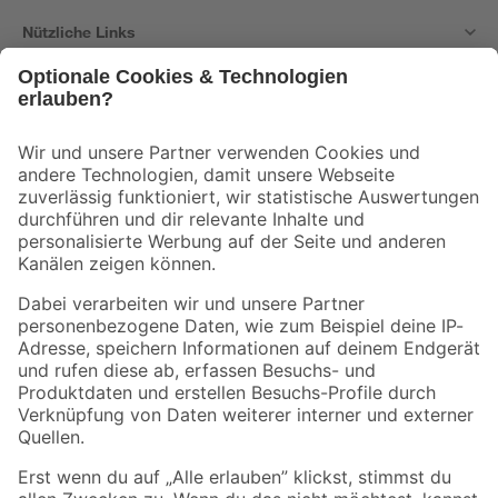
Nützliche Links
Bleib auf dem Laufenden mit unserem Newsletter
Der toom Newsletter: Keine Angebote und Aktionen mehr verpassen!
Zur Newsletter Anmeldung
Folge uns
Zahlungsarten
Versandarten
Sicher einkaufen