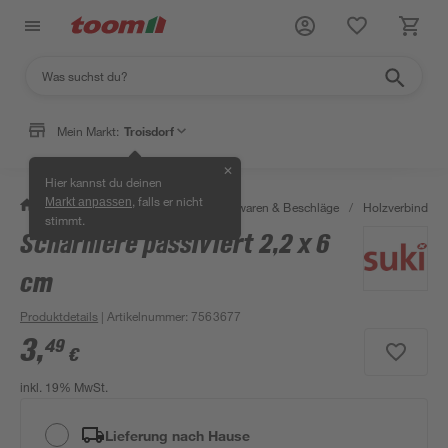
Mein Markt:
Troisdorf
✕
Hier kannst du deinen
, falls er nicht
Markt anpassen
/
Werkstatt & Maschinen
/
Eisenwaren & Beschläge
/
Holzverbinder 
stimmt.
Scharniere passiviert 2,2 x 6
cm
Produktdetails
| Artikelnummer
:
7563677
3
,
49
€
inkl. 19% MwSt.
Lieferung nach Hause