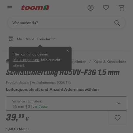
Mein Markt:
Troisdorf
✕
Hier kannst du deinen
, falls er nicht
Markt anpassen
/
Bauen & Renovieren
/
Elektroinstallation
/
Kabel & Kabelschutz
/
stimmt.
Schlauchleitung H05VV-F3G 1,5 mm
Produktdetails
| Artikelnummer
:
9056179
Leiterquerschnitt und Anzahl Adern auswählen
Varianten aufrufen:
1,5 mm² | 3
|
verfügbar
39
,
99
€
1,60 € / Meter