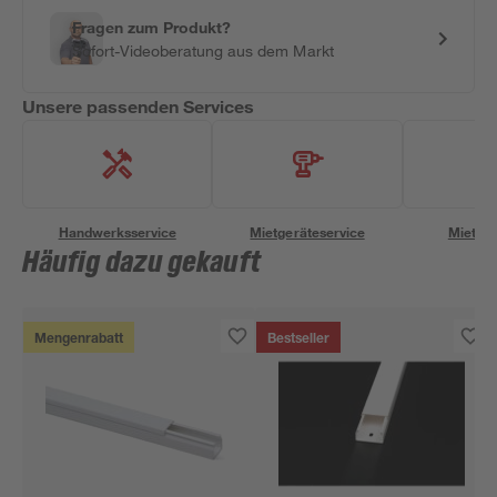
Fragen zum Produkt?
Sofort-Videoberatung aus dem Markt
Unsere passenden Services
Handwerksservice
Mietgeräteservice
Miettra
Häufig dazu gekauft
Mengenrabatt
Bestseller