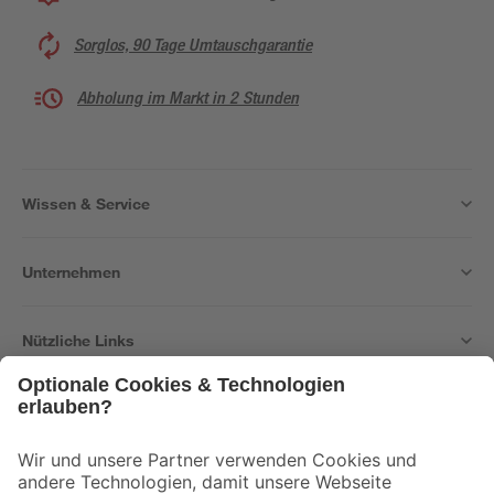
Sorglos, 90 Tage Umtauschgarantie
Abholung im Markt in 2 Stunden
Wissen & Service
Unternehmen
Nützliche Links
Bleib auf dem Laufenden mit unserem Newsletter
Der toom Newsletter: Keine Angebote und Aktionen mehr verpassen!