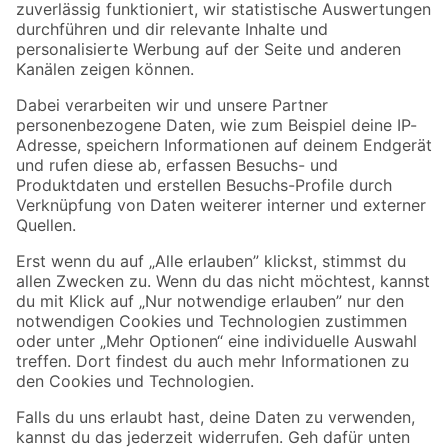
Zur Newsletter Anmeldung
Folge uns
Zahlungsarten
Versandarten
Sicher einkaufen
Jetzt die toom-App herunterladen
Alle Preisangaben in EUR inkl. gesetzl. MwSt.. Die dargestellten Angebote sind unter