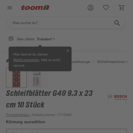
Mein Markt:
Troisdorf
✕
Hier kannst du deinen
, falls er nicht
Markt anpassen
/
Werkstatt & Maschinen
/
Elektrowerkzeuge
/
Schleifmaschinen & T
stimmt.
Schleifblätter G40 9,3 x 23
cm 10 Stück
Produktdetails
| Artikelnummer
:
1770089
Körnung auswählen