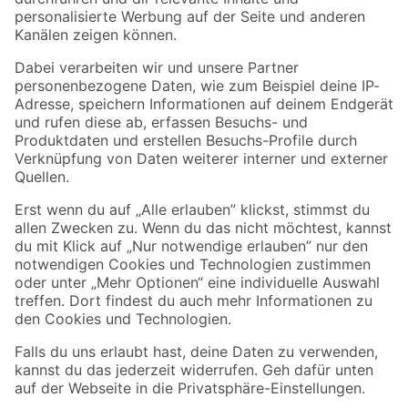
Folge uns
Zahlungsarten
Versandarten
Sicher einkaufen
Jetzt die toom-App herunterladen
Alle Preisangaben in EUR inkl. gesetzl. MwSt.. Die dargestellten Angebote sind unter
Umständen nicht in allen Märkten verfügbar. Die angegebenen Verfügbarkeiten beziehen
sich auf den unter "Mein Markt" ausgewählten toom Baumarkt. Alle Angebote und