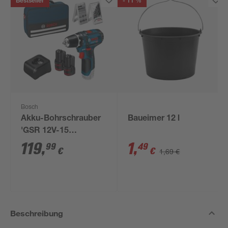
Bestseller
- 11 %
Bosch
Akku-Bohrschrauber
Baueimer 12 l
'GSR 12V-15
Professional' mit 2
119
,
1
,
99
49
€
€
1,69 €
Akkus, Tasche und
Zubehörset
Beschreibung