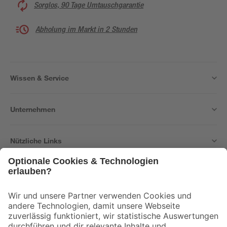
Sorglos, 90 Tage Umtauschgarantie
Abholung im Markt in 2 Stunden
Wissen & Service
Unternehmen
Nützliche Links
Bleib auf dem Laufenden mit unserem Newsletter
Der toom Newsletter: Keine Angebote und Aktionen mehr verpassen!
Zur Newsletter Anmeldung