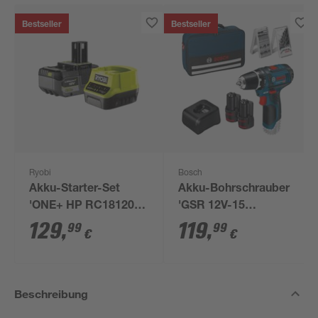
Bestseller
Bestseller
Ryobi
Bosch
Akku-Starter-Set
Akku-Bohrschrauber
'ONE+ HP RC18120-
'GSR 12V-15
150X' 18 V 5,0 Ah mit
Professional' mit 2
129
,
119
,
99
99
€
€
Akku und Ladegerät
Akkus, Tasche und
Zubehörset
Beschreibung