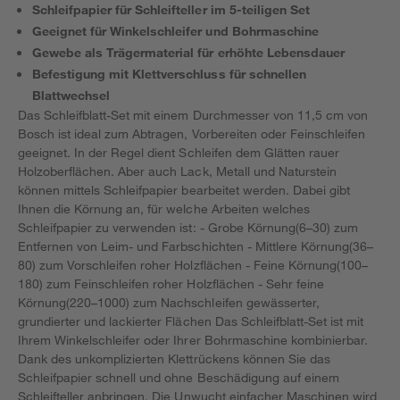
Schleifpapier für Schleifteller im 5-teiligen Set
Geeignet für Winkelschleifer und Bohrmaschine
Gewebe als Trägermaterial für erhöhte Lebensdauer
Befestigung mit Klettverschluss für schnellen
Blattwechsel
Das Schleifblatt-Set mit einem Durchmesser von 11,5 cm von
Bosch ist ideal zum Abtragen, Vorbereiten oder Feinschleifen
geeignet. In der Regel dient Schleifen dem Glätten rauer
Holzoberflächen. Aber auch Lack, Metall und Naturstein
können mittels Schleifpapier bearbeitet werden. Dabei gibt
Ihnen die Körnung an, für welche Arbeiten welches
Schleifpapier zu verwenden ist: - Grobe Körnung(6–30) zum
Entfernen von Leim- und Farbschichten - Mittlere Körnung(36–
80) zum Vorschleifen roher Holzflächen - Feine Körnung(100–
180) zum Feinschleifen roher Holzflächen - Sehr feine
Körnung(220–1000) zum Nachschleifen gewässerter,
grundierter und lackierter Flächen Das Schleifblatt-Set ist mit
Ihrem Winkelschleifer oder Ihrer Bohrmaschine kombinierbar.
Dank des unkomplizierten Klettrückens können Sie das
Schleifpapier schnell und ohne Beschädigung auf einem
Schleifteller anbringen. Die Unwucht einfacher Maschinen wird