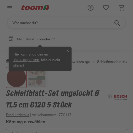
Mein Markt:
Troisdorf
✕
Hier kannst du deinen
, falls er nicht
Markt anpassen
/
Werkstatt & Maschinen
/
Elektrowerkzeuge
/
Schleifmaschinen & T
stimmt.
Schleifblatt-Set ungelocht Ø
11,5 cm G120 5 Stück
Produktdetails
| Artikelnummer
:
1770117
Körnung auswählen