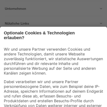
Unternehmen
Nützliche Links
Bleib auf dem Laufenden mit unserem Newsletter
Der toom Newsletter: Keine Angebote und Aktionen mehr verpassen!
Zur Newsletter Anmeldung
Folge uns
Zahlungsarten
Versandarten