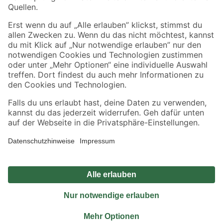
Sicher einkaufen
Jetzt die toom-App herunterladen
Alle Preisangaben in EUR inkl. gesetzl. MwSt.. Die dargestellten Angebote sind unter
Umständen nicht in allen Märkten verfügbar. Die angegebenen Verfügbarkeiten beziehen
sich auf den unter "Mein Markt" ausgewählten toom Baumarkt. Alle Angebote und
Produkte nur solange der Vorrat reicht.
*Paketversand ab 59 € versandkostenfrei, gilt nicht für Artikel mit Speditionsversand, hier
fallen zusätzliche Versandkosten an.
Datenschutz
Privatsphäre
Impressum
AGB
Nutzungsbedingungen
Widerrufsrecht
Vertrag widerrufen
Barrierefreiheit
© 2026 toom Baumarkt GmbH