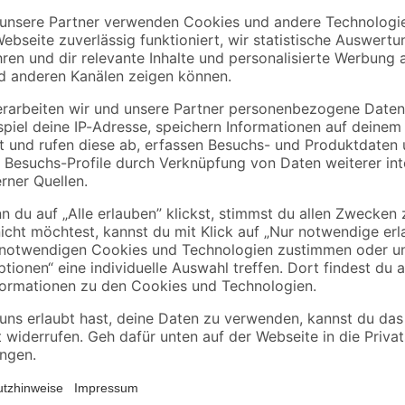
Einhell
Ryobi
uber
Akku-Starter-Set
Akku-Handkreissäg
'Power X-Change'
'ONE+ R18CS-0' ohn
 2
Ladegerät und Akku
Akku, Ø 165 mm
29
,
99
,
99
99
€
€
nd
18 V 2,5 Ah
Das ungelochte Schleifblatt-Set 
groben oder feinen Abtrag planer 
Glättung rauer Holzoberflächen. A
r
von Schleifpapier bearbeitet werd
hseln
welches Schleifpapier zu nutzen i
Farbschichten - Mittlere Körnung(
Körnung(100–180) zum Feinschleif
zum Nachschleifen gewässerter, gr