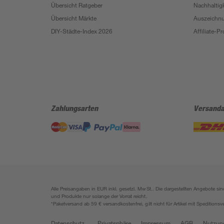
Übersicht Ratgeber
Nachhaltigk
Übersicht Märkte
Auszeichn
DIY-Städte-Index 2026
Affiliate-
Zahlungsarten
Versanda
Alle Preisangaben in EUR inkl. gesetzl. MwSt.. Die dargestellten Angebote 
und Produkte nur solange der Vorrat reicht.
*Paketversand ab 59 € versandkostenfrei, gilt nicht für Artikel mit Speditionsv
Datenschutz
Privatsphäre
Impressum
AGB
Nutzun