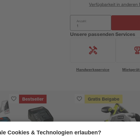
Verfügbarkeit in anderen
Anzahl:
Unsere passenden Services
Handwerksservice
Mietgerät
Bestseller
Gratis Beigabe