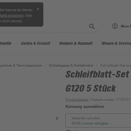
✕
ier kannst du deinen
, falls
Markt anpassen
r nicht stimmt.
Mein 
Sanitär
Garten & Freizeit
Wohnen & Haushalt
Wissen & Servic
aschinen & Trennmaschinen
/
Schleifpapier & Schleifmittel
/
Schleifblatt-Set u
Schleifblatt-Set
G120 5 Stück
Produktdetails
| Artikelnummer
:
1770121
Körnung auswählen
Varianten aufrufen:
G120
|
online verfügbar