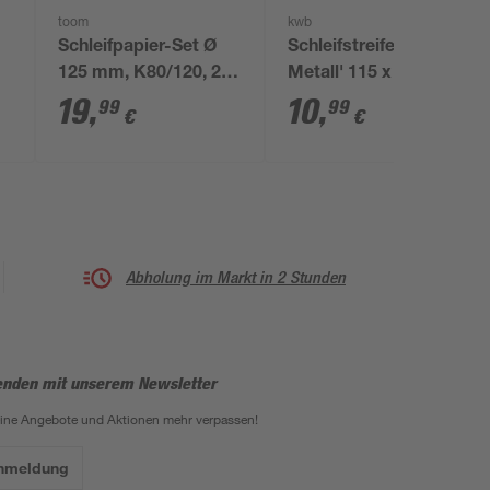
toom
kwb
Schleifpapier-Set Ø
Schleifstreifen 'Holz &
125 mm, K80/120, 20
Metall' 115 x 280 mm
Stück
K80 10 Stück
19
,
10
,
99
99
€
€
Abholung im Markt in 2 Stunden
enden mit unserem Newsletter
eine Angebote und Aktionen mehr verpassen!
Anmeldung