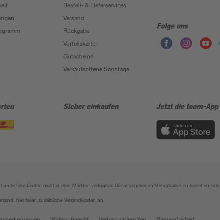
eit
Bestell- & Lieferservices
ungen
Versand
Folge uns
Programm
Rückgabe
Vorteilskarte
Gutscheine
Verkaufsoffene Sonntage
rten
Sicher einkaufen
Jetzt die toom-App
sind unter Umständen nicht in allen Märkten verfügbar. Die angegebenen Verfügbarkeiten beziehen s
ersand, hier fallen zusätzliche Versandkosten an.
gsbedingungen
Widerrufsrecht
Vertrag widerrufen
Barrierefreiheit