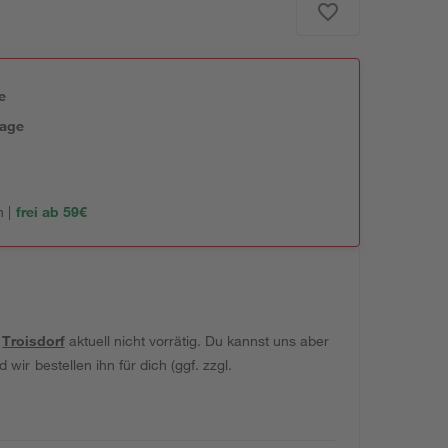
e
tage
 |
frei ab 59€
t
Troisdorf
aktuell nicht vorrätig. Du kannst uns aber
wir bestellen ihn für dich (ggf. zzgl.