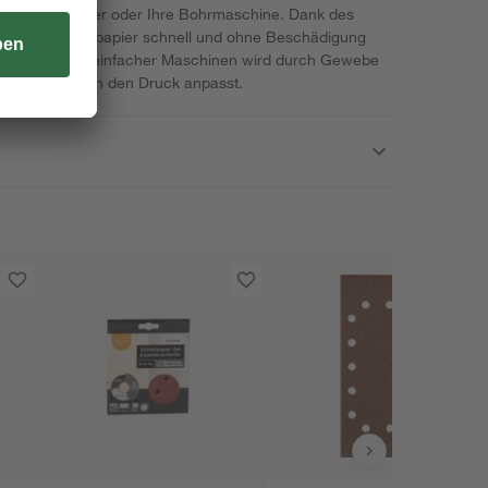
n Winkelschleifer oder Ihre Bohrmaschine. Dank des
Sie das Schleifpapier schnell und ohne Beschädigung
n. Die Unwucht einfacher Maschinen wird durch Gewebe
 die Auflage an den Druck anpasst.