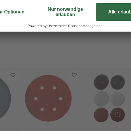
eignet sich hervorragend für Ihre
praktischen Klettrückens können 
auf einem Schleifteller anbringe
und Auflage ausgeglichen, da sich