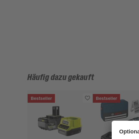
Häufig dazu gekauft
Bestseller
Bestseller