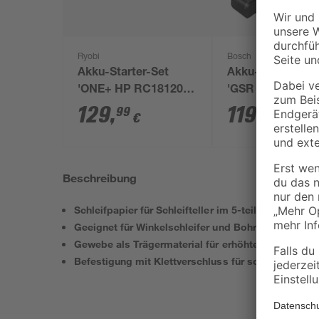
Ryobi
Bosch
Akku-Starter-Set
Akku-Bohrschra
'ONE+ HP RC18120-
'GSR 12V-15
150X' 18 V 5,0 Ah mit
Professional' mit
129
,
119
,
99
99
€
€
Akku und Ladegerät
Akkus, Tasche u
Zubehörset
Beschreibung
Schleifpapier für Schleifteller im 5-teiligen Set
Geeignet für Winkelschleifer und Bohrmaschine
Gewebe als Trägermaterial für erhöhte Lebensdaue
Befestigung mit Klettverschluss für schnelles Wec