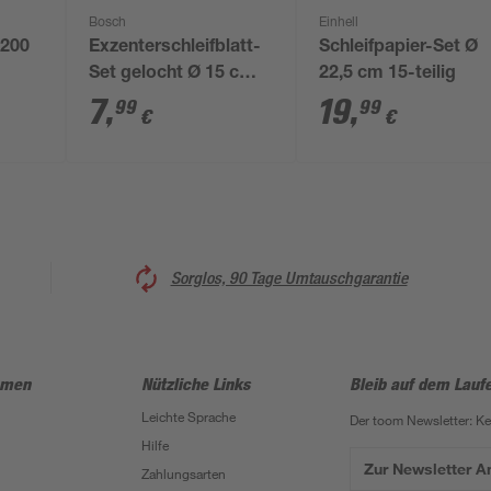
Bosch
Einhell
 200
Exzenterschleifblatt-
Schleifpapier-Set Ø
Set gelocht Ø 15 cm
22,5 cm 15-teilig
 K200
G240 5-teilig
7
,
19
,
99
99
€
€
Sorglos, 90 Tage Umtauschgarantie
hmen
Nützliche Links
Bleib auf dem Lauf
Leichte Sprache
Der toom Newsletter: K
Hilfe
Zur Newsletter 
Zahlungsarten