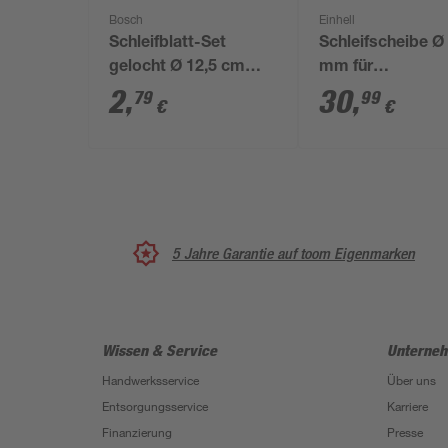
Bosch
Einhell
Schleifblatt-Set
Schleifscheibe Ø
gelocht Ø 12,5 cm
mm für
G40 5 Stück
Doppelschleifer
2
,
30
,
79
99
€
€
5 Jahre Garantie auf toom Eigenmarken
Wissen & Service
Unterne
Handwerksservice
Über uns
Entsorgungsservice
Karriere
Finanzierung
Presse