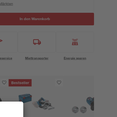
 Märkten
In den Warenkorb
eservice
Miettransporter
Energie sparen
Bestseller