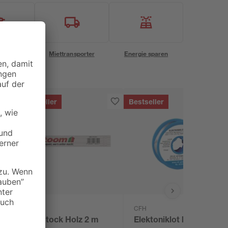
eservice
Miettransporter
Energie sparen
Bestseller
Bestseller
toom
CFH
l,
Zollstock Holz 2 m
Elektoniklot bleifrei