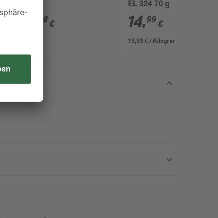
EL 324 70 g
4
,
14
,
29
99
€
€
19,93 € / Kilogramm