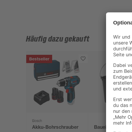
Häufig dazu gekauft
Bestseller
Bosch
Akku-Bohrschrauber
Baueimer 12 l