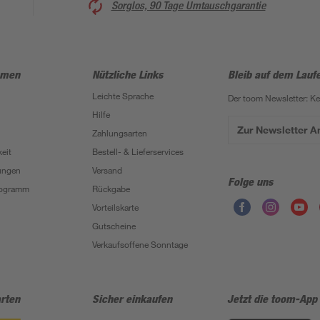
Sorglos, 90 Tage Umtauschgarantie
hmen
Nützliche Links
Bleib auf dem Lauf
Leichte Sprache
Der toom Newsletter: K
Hilfe
Zur Newsletter 
Zahlungsarten
eit
Bestell- & Lieferservices
ungen
Versand
Folge uns
Programm
Rückgabe
Vorteilskarte
Gutscheine
Verkaufsoffene Sonntage
rten
Sicher einkaufen
Jetzt die toom-App