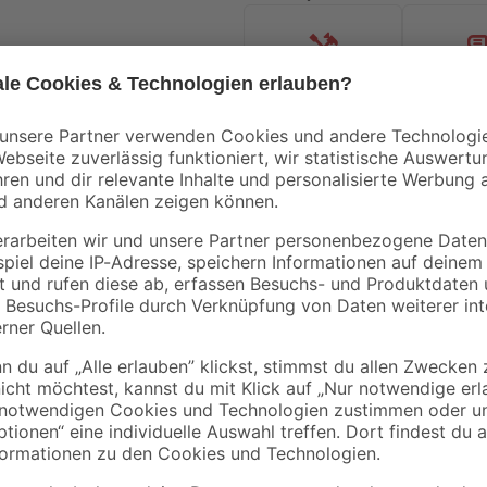
Handwerksservice
Mietgerät
Bestseller
Küpper
toom
Lochwandhaken-
Einweg-Maler-Overal