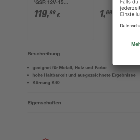
'GSR 12V-15
Professional' mit 2
119
,
1
,
99
69
€
€
Akkus, Tasche und
Zubehörset
Beschreibung
geeignet für Metall, Holz und Farbe
hohe Haltbarkeit und ausgezeichnete Ergebnisse
Körnung K40
Eigenschaften