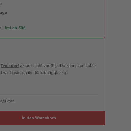
e
tage
 |
frei ab 59€
t
Troisdorf
aktuell nicht vorrätig. Du kannst uns aber
wir bestellen ihn für dich (ggf. zzgl.
 Märkten
In den Warenkorb