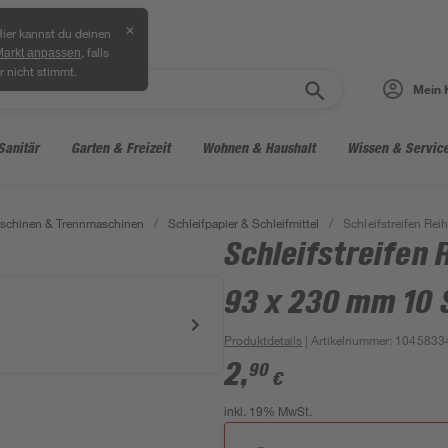
✕
ier kannst du deinen
, falls
Markt anpassen
r nicht stimmt.
Mein 
Sanitär
Garten & Freizeit
Wohnen & Haushalt
Wissen & Servic
aschinen & Trennmaschinen
/
Schleifpapier & Schleifmittel
/
Schleifstreifen Re
Schleifstreifen
93 x 230 mm 10 
Produktdetails
| Artikelnummer
:
1045833
2
,
90
€
inkl. 19% MwSt.