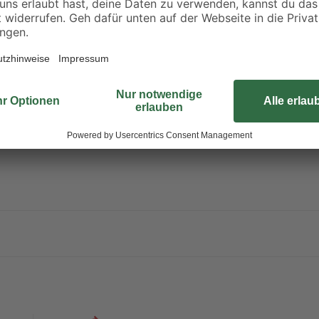
Sortiment 30-teilig
L - XL
41
,
6
,
99
49
€
€