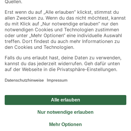
Sicher einkaufen
Jetzt die toom-App herunterladen
Alle Preisangaben in EUR inkl. gesetzl. MwSt.. Die dargestellten Angebote sind unter
Umständen nicht in allen Märkten verfügbar. Die angegebenen Verfügbarkeiten beziehen
sich auf den unter "Mein Markt" ausgewählten toom Baumarkt. Alle Angebote und
Produkte nur solange der Vorrat reicht.
*Paketversand ab 59 € versandkostenfrei, gilt nicht für Artikel mit Speditionsversand, hier
fallen zusätzliche Versandkosten an.
Datenschutz
Privatsphäre
Impressum
AGB
Nutzungsbedingungen
Widerrufsrecht
Vertrag widerrufen
Barrierefreiheit
© 2026 toom Baumarkt GmbH