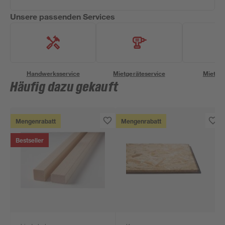
Unsere passenden Services
Handwerksservice
Mietgeräteservice
Miettra
Häufig dazu gekauft
Mengenrabatt
Mengenrabatt
Bestseller