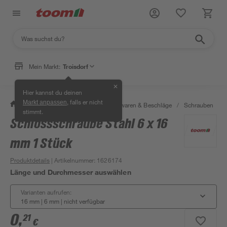
Mein Markt:
Troisdorf
✕
Hier kannst du deinen
, falls er nicht
Markt anpassen
/
Werkstatt & Maschinen
/
Eisenwaren & Beschläge
/
Schrauben
/
stimmt.
Schlossschraube Stahl 6 x 16
mm 1 Stück
Produktdetails
| Artikelnummer
:
1626174
Länge und Durchmesser auswählen
Varianten aufrufen:
16 mm | 6 mm
|
nicht verfügbar
0
,
21
€