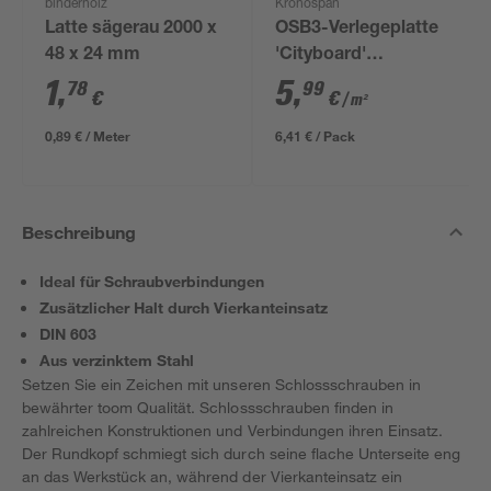
binderholz
Kronospan
Latte sägerau 2000 x
OSB3-Verlegeplatte
48 x 24 mm
'Cityboard'
ungeschliffen 1690 x
1
,
5
,
78
99
€
€
/ m²
634 x 12 mm
0,89 € / Meter
6,41 € / Pack
Beschreibung
Ideal für Schraubverbindungen
Zusätzlicher Halt durch Vierkanteinsatz
DIN 603
Aus verzinktem Stahl
Setzen Sie ein Zeichen mit unseren Schlossschrauben in
bewährter toom Qualität. Schlossschrauben finden in
zahlreichen Konstruktionen und Verbindungen ihren Einsatz.
Der Rundkopf schmiegt sich durch seine flache Unterseite eng
an das Werkstück an, während der Vierkanteinsatz ein