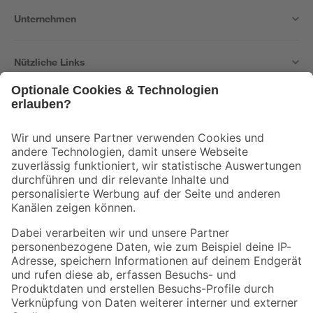
Unternehmen
Nützliche Links
Bleib auf dem Laufenden mit unserem Newsletter
Der toom Newsletter: Keine Angebote und Aktionen mehr verpassen!
Zur Newsletter Anmeldung
Folge uns
Zahlungsarten
Versandarten